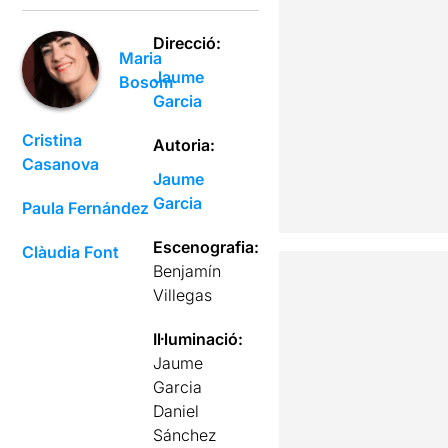
Direcció:
Maria
Jaume
Bosom
Garcia
Cristina
Autoria:
Casanova
Jaume
Garcia
Paula Fernández
Escenografia:
Clàudia Font
Benjamín
Villegas
Il·luminació:
Jaume
Garcia
Daniel
Sánchez