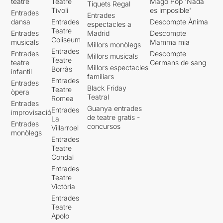
teatre
Teatre
Mago Pop 'Nada
Tiquets Regal
Tívoli
es imposible'
Entrades
Entrades
dansa
Entrades
Descompte Ànima
espectacles a
Teatre
Entrades
Madrid
Descompte
Coliseum
musicals
Mamma mia
Millors monòlegs
Entrades
Entrades
Descompte
Millors musicals
Teatre
teatre
Germans de sang
Millors espectacles
Borràs
infantil
familiars
Entrades
Entrades
Black Friday
Teatre
òpera
Teatral
Romea
Entrades
Guanya entrades
Entrades
improvisació
de teatre gratis -
La
Entrades
concursos
Villarroel
monòlegs
Entrades
Teatre
Condal
Entrades
Teatre
Victòria
Entrades
Teatre
Apolo