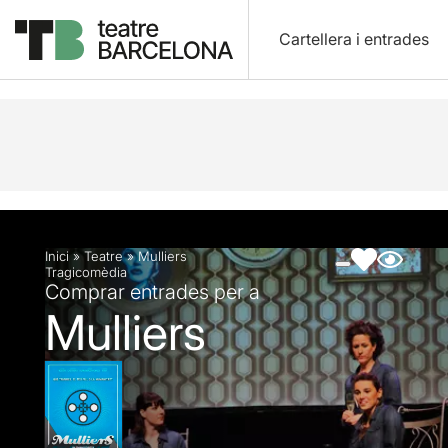
Cartellera i entrades
Descripció
Fitxa artística
Fotos i vídeos
Inici
»
Teatre
»
Mulliers
Tragicomèdia
Comprar entrades per a
Mulliers