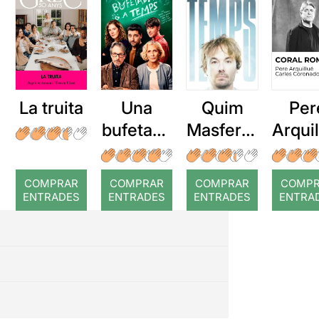
La truita
Una
Quim
Per
bufetada
Masferre
Arqui
a temps
r: Temps
: Cor
romp
COMPRAR
COMPRAR
COMPRAR
COMP
ENTRADES
ENTRADES
ENTRADES
ENTRA