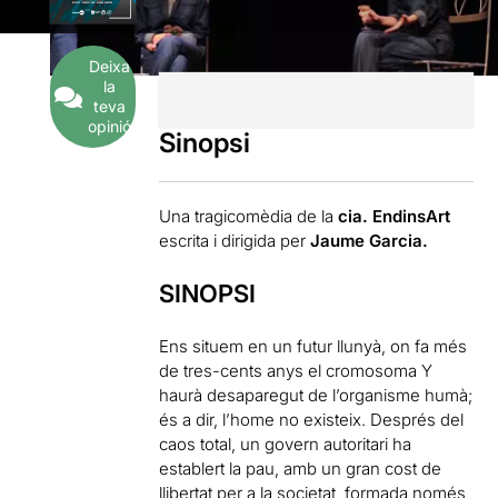
Deixa
la
teva
opinió
Sinopsi
Una tragicomèdia de la
cia. EndinsArt
escrita i dirigida per
Jaume Garcia.
SINOPSI
Ens situem en un futur llunyà, on fa més
de tres-cents anys el cromosoma Y
haurà desaparegut de l’organisme humà;
és a dir, l’home no existeix. Després del
caos total, un govern autoritari ha
establert la pau, amb un gran cost de
llibertat per a la societat, formada només