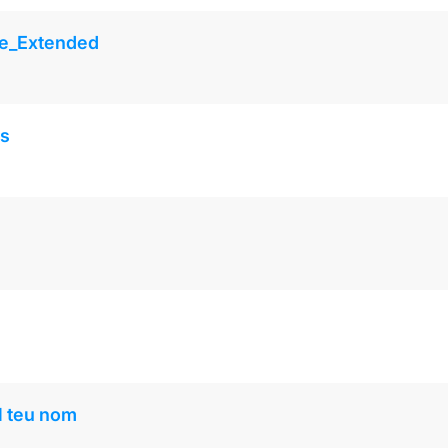
ine_Extended
rs
l teu nom