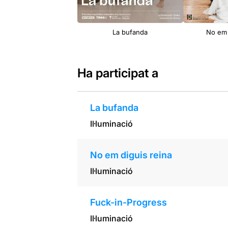
La bufanda
No em 
Ha participat a
La bufanda
Il·luminació
No em diguis reina
Il·luminació
Fuck-in-Progress
Il·luminació