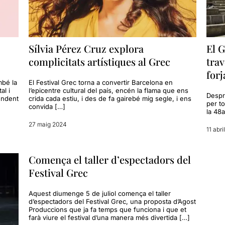
Sílvia Pérez Cruz explora
El G
complicitats artístiques al Grec
trav
forj
mbé la
El Festival Grec torna a convertir Barcelona en
al i
l’epicentre cultural del país, encén la flama que ens
Despré
endent
crida cada estiu, i des de fa gairebé mig segle, i ens
per to
convida […]
la 48a
27 maig 2024
11 abri
Comença el taller d’espectadors del
Festival Grec
Aquest diumenge 5 de juliol comença el taller
d’espectadors del Festival Grec, una proposta d’Agost
Produccions que ja fa temps que funciona i que et
farà viure el festival d’una manera més divertida […]