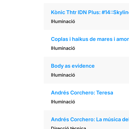
Kònic Thtr IDN Plus: #14::Skyl
Il·luminació
Coplas i haikus de mares i amo
Il·luminació
Body as evidence
Il·luminació
Andrés Corchero: Teresa
Il·luminació
Andrés Corchero: La música de
Direcció tècnica