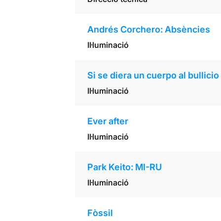
Andrés Corchero: Absències
Il·luminació
Si se diera un cuerpo al bullicio
Il·luminació
Ever after
Il·luminació
Park Keito: MI-RU
Il·luminació
Fòssil