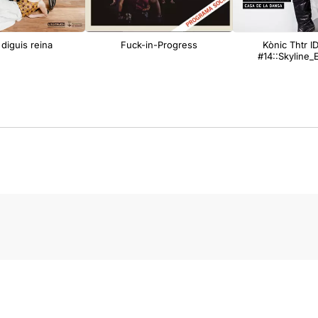
diguis reina
Fuck-in-Progress
Kònic Thtr I
#14::Skyline