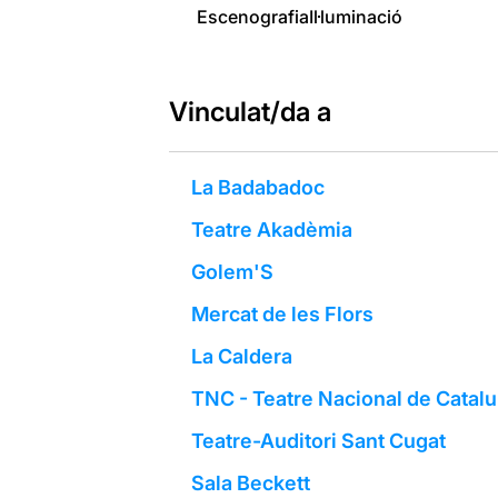
Escenografia
Il·luminació
Vinculat/da a
La Badabadoc
Teatre Akadèmia
Golem'S
Mercat de les Flors
La Caldera
TNC - Teatre Nacional de Catal
Teatre-Auditori Sant Cugat
Sala Beckett