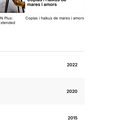
DN Plus:
Coplas i haikus de mares i amors
Body as eviden
_Extended
2022
2020
2015