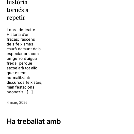
història
tornés a
repetir
L’obra de teatre
Història d’un
fracàs: l’ascens
dels feixismes
caurà damunt dels
espectadors com
un gerro d’aigua
freda, perquè
sacsejarà tot allò
que estem
normalitzant:
discursos feixistes,
manifestacions
neonazis i […]
4 març 2026
Ha treballat amb