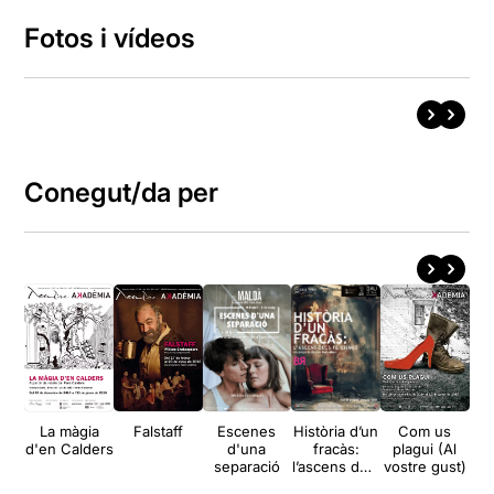
Fotos i vídeos
Conegut/da per
La màgia
Falstaff
Escenes
Història d’un
Com us
La
d'en Calders
d'una
fracàs:
plagui (Al
m
separació
l’ascens dels
vostre gust)
feixismes
S