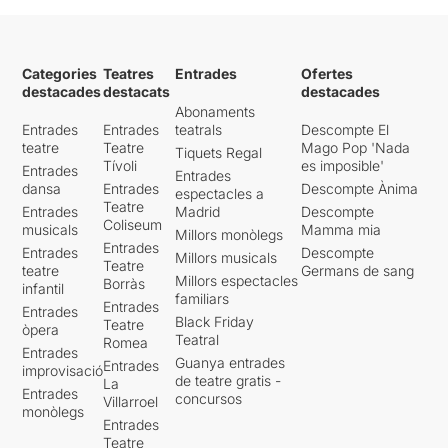
Categories
Teatres
Entrades
Ofertes
destacades
destacats
destacades
Abonaments
Entrades
Entrades
teatrals
Descompte El
teatre
Teatre
Mago Pop 'Nada
Tiquets Regal
Tívoli
es imposible'
Entrades
Entrades
dansa
Entrades
Descompte Ànima
espectacles a
Teatre
Entrades
Madrid
Descompte
Coliseum
musicals
Mamma mia
Millors monòlegs
Entrades
Entrades
Descompte
Millors musicals
Teatre
teatre
Germans de sang
Millors espectacles
Borràs
infantil
familiars
Entrades
Entrades
Black Friday
Teatre
òpera
Teatral
Romea
Entrades
Guanya entrades
Entrades
improvisació
de teatre gratis -
La
Entrades
concursos
Villarroel
monòlegs
Entrades
Teatre