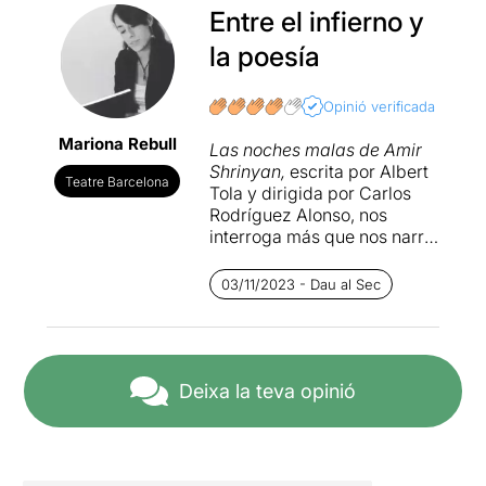
Entre el infierno y
la poesía
Opinió verificada
Mariona Rebull
Las noches malas de Amir
Shrinyan,
escrita por Albert
Teatre Barcelona
Tola y dirigida por Carlos
Rodríguez Alonso, nos
interroga más que nos narra:
¿Quién es el joven Amir que
llega de Irán pidiendo asilo
03/11/2023 - Dau al Sec
por ser homosexual? El
espectador deberá
descubrirlo con sus propios
ojos acompañando al
protagonista (Tomas
Deixa la teva opinió
Rodado, de ascendencia
palestina) en un cúmulo de
noches que transcurren por
todos los sitios, pero en