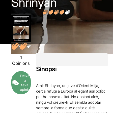
Shrinyan
1
Opinions
Sinopsi
Deixa
la
teva
Amir Shrinyan, un jove d’Orient Mitjà,
opinió
cerca refugi a Europa al·legant asil polític
per homosexualitat. No obstant això,
ningú vol creure-li. Ell sembla adoptar
sempre la forma que desitja qui té