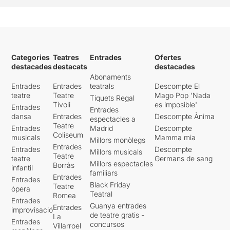
suyas. Hasta veremos
llamas. Y es que como dicen
los postdramáticos, el teatro
no puede ser nunca
complaciente.
Categories
Teatres
Entrades
Ofertes
destacades
destacats
destacades
Abonaments
Entrades
Entrades
teatrals
Descompte El
teatre
Teatre
Mago Pop 'Nada
Tiquets Regal
Tívoli
es imposible'
Entrades
Entrades
dansa
Entrades
Descompte Ànima
espectacles a
Teatre
Entrades
Madrid
Descompte
Coliseum
musicals
Mamma mia
Millors monòlegs
Entrades
Entrades
Descompte
Millors musicals
Teatre
teatre
Germans de sang
Millors espectacles
Borràs
infantil
familiars
Entrades
Entrades
Black Friday
Teatre
òpera
Teatral
Romea
Entrades
Guanya entrades
Entrades
improvisació
de teatre gratis -
La
Entrades
concursos
Villarroel