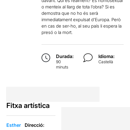
davant. Qui és realment? És homosexual
o menteix al llarg de tota l’obra? Si es
demostra que no ho és serà
immediatament expulsat d’Europa. Però
en cas de ser-ho, al seu país li espera la
presó o la mort.
Durada:
Idioma:
90
Castellà
minuts
Fitxa artística
Esther
Direcció: