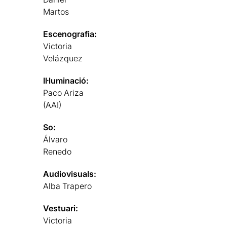
Martos
Escenografia:
Victoria
Velázquez
Il·luminació:
Paco Ariza
(AAI)
So:
Álvaro
Renedo
Audiovisuals:
Alba Trapero
Vestuari:
Victoria