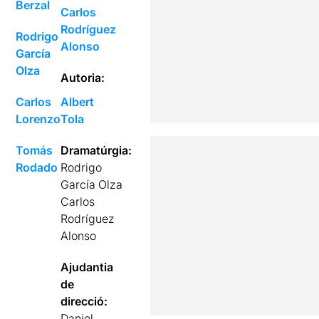
Berzal
Carlos
Rodríguez
Rodrigo
Alonso
García
Olza
Autoria:
Carlos
Albert
Lorenzo
Tola
Tomás
Dramatúrgia:
Rodado
Rodrigo
García Olza
Carlos
Rodríguez
Alonso
Ajudantia
de
direcció:
Daniel