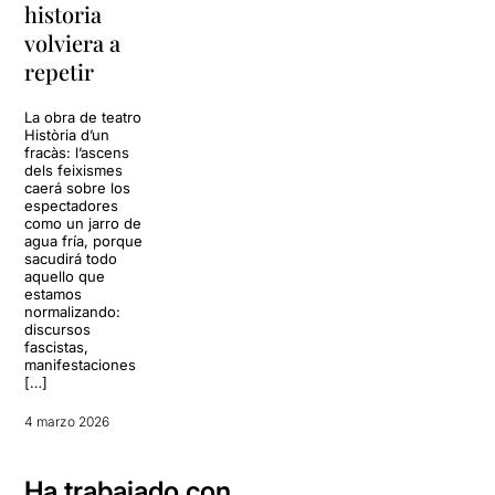
historia
volviera a
repetir
La obra de teatro
Història d’un
fracàs: l’ascens
dels feixismes
caerá sobre los
espectadores
como un jarro de
agua fría, porque
sacudirá todo
aquello que
estamos
normalizando:
discursos
fascistas,
manifestaciones
[…]
4 marzo 2026
Ha trabajado con