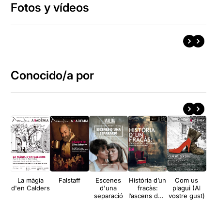
Fotos y vídeos
Conocido/a por
La màgia
Falstaff
Escenes
Història d’un
Com us
La
d'en Calders
d'una
fracàs:
plagui (Al
m
separació
l’ascens dels
vostre gust)
feixismes
S