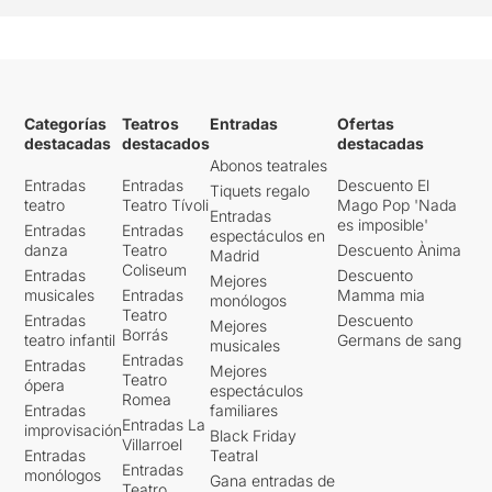
Categorías
Teatros
Entradas
Ofertas
destacadas
destacados
destacadas
Abonos teatrales
Entradas
Entradas
Descuento El
Tiquets regalo
teatro
Teatro Tívoli
Mago Pop 'Nada
Entradas
es imposible'
Entradas
Entradas
espectáculos en
danza
Teatro
Descuento Ànima
Madrid
Coliseum
Entradas
Descuento
Mejores
musicales
Entradas
Mamma mia
monólogos
Teatro
Entradas
Descuento
Mejores
Borrás
teatro infantil
Germans de sang
musicales
Entradas
Entradas
Mejores
Teatro
ópera
espectáculos
Romea
Entradas
familiares
Entradas La
improvisación
Black Friday
Villarroel
Entradas
Teatral
Entradas
monólogos
Gana entradas de
Teatro