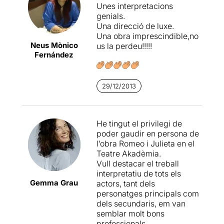
Unes interpretacions
companyia
Propeller
, un dia
genials.
va ser convidat a Barcelona
Una direcció de luxe.
a impartir un seminari per a
Una obra imprescindible,no
actors al voltant de
Neus Mònico
us la perdeu!!!!!
Shakespeare
. La invitació
Fernández
provenia del
Teatre
Akadèmia
. Quan Dugald va
arribar a Barcelona, al
descobrir la sala, hi va
29/12/2013
veure-hi l’espai ideal on
representar
Romeu i Julieta
.
Un
coup de foudre
. En
He tingut el privilegi de
aquest seminari, en veure
poder gaudir en persona de
Guillem Motos
i
Sílvia
l’obra Romeo i Julieta en el
Forns
, els quals
Teatre Akadèmia.
participaven en el seminari,
Vull destacar el treball
hi va veure la parella ideal
interpretatiu de tots els
per donar vida als
Gemma Grau
actors, tant dels
personatges principals. Un
personatges principals com
altre
coup de foudre
. I a
dels secundaris, em van
més, part de la inspiració
semblar molt bons
per acabar de donar forma
professionals.