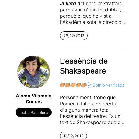
Julieta
del bard d'Stratford,
però avui m'han fet dubtar,
perquè el que he vist a
l'Akadèmia sota la direcció
de
Dugald Bruce Lockhart
,
un "propeller" que va aterrar
26/12/2013
a Barcelona, m'ha semblat
brutal. Molt a l'estil de la
casa, ha posat un coet al cul
dels actors, i hem fruït d'una
L’essència de
funció dinàmica però
Shakespeare
respectuosa amb els
recitats. A partir d'un
càsting molt encertat, i un
Opinió verificada
aprofitament de l'espai
Aloma Vilamala
"molt particular" de
Personalment, trobo que
Comas
l'Akadèmia, l'obra ha fluït
Romeu i Julieta concerta
com una riuada imparable.
d'alguna manera tota
Teatre Barcelona
Magnífica direcció que ha
l'essència del teatre. És un
portat als actors a
text de Shakespeare que ens
l'excel·lència. La música i les
transporta cap a una mena
coreografies ens ha
de puresa escènica, a través
19/12/2013