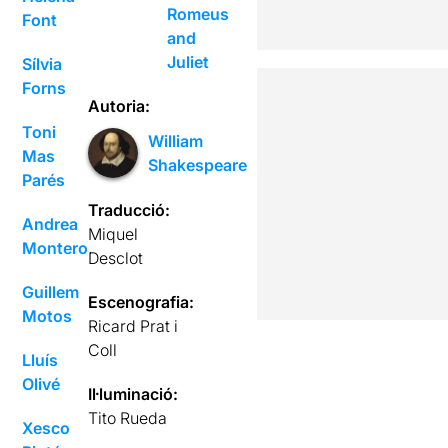
Romeus
Font
and
Juliet
Sílvia
Forns
Autoria:
Toni
William
Mas
Shakespeare
Parés
Traducció:
Andrea
Miquel
Montero
Desclot
Guillem
Escenografia:
Motos
Ricard Prat i
Coll
Lluís
Olivé
Il·luminació:
Tito Rueda
Xesco