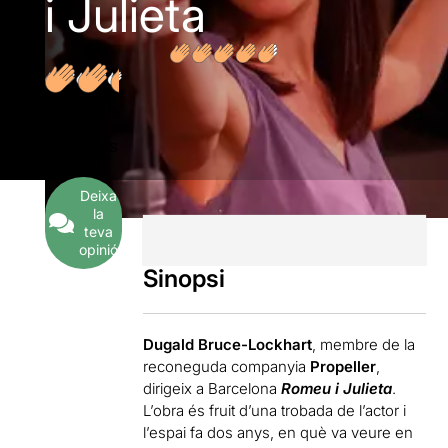
i Julieta
6
Opinions
Deixa
la
teva
opinió
Sinopsi
Dugald Bruce-Lockhart
, membre de la
reconeguda companyia
Propeller
,
dirigeix a Barcelona
Romeu i Julieta
.
L’obra és fruit d’una trobada de l’actor i
l’espai fa dos anys, en què va veure en