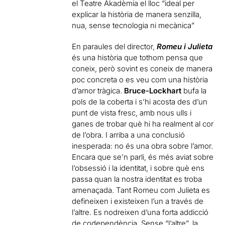
el Teatre Akadèmia el lloc “ideal per
explicar la història de manera senzilla,
nua, sense tecnologia ni mecànica”
En paraules del director,
Romeu i Julieta
és una història que tothom pensa que
coneix, però sovint es coneix de manera
poc concreta o es veu com una història
d’amor tràgica.
Bruce-Lockhart
bufa la
pols de la coberta i s’hi acosta des d’un
punt de vista fresc, amb nous ulls i
ganes de trobar què hi ha realment al cor
de l’obra. I arriba a una conclusió
inesperada: no és una obra sobre l’amor.
Encara que se’n parli, és més aviat sobre
l’obsessió i la identitat, i sobre què ens
passa quan la nostra identitat es troba
amenaçada. Tant Romeu com Julieta es
defineixen i existeixen l’un a través de
l’altre. Es nodreixen d’una forta addicció
de codependència. Sense “l’altre”, la