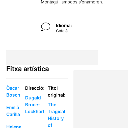
Montagú i ambdós s’enamoren.
Idioma:
Català
Fitxa artística
Òscar
Direcció:
Títol
Bosch
original:
Dugald
Bruce-
The
Emilià
Lockhart
Tragical
Carilla
History
of
Helena