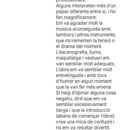
al muntatge, la va trobar a la
Alguns interpreten més d’un
part baixa de la Rambla de
paper diferents entre si, i ho
Barcelona tot mirant les
fan magníficament.
estatues humanes. Ja ho
Em va agradar molt la
veieu, un muntatge molt
música aconseguida amb
especial, sorgit d’una forma
tambors i altres instruments
tant natural i espontània com
que incrementen la tensió o
l’amor de la parella
el drama del moment.
protagonista d’aquesta
L’escenografia, llums,
famosa tragèdia.
maquillatge i vestuari em
van semblar molt adequats.
Tot plegat es nota, i de quina
L’obra em va semblar molt
manera, en el resultat final,
entretinguda i amb tocs
brillant a molts nivells i amb
d’humor en algun moment
escenes d’enorme bellesa.
que la van fer més amena.
Ja ho veieu, es tracta d’una
Si haig d’opinar alguna cosa
proposta única i potser
negatiu, diré que em va
irrepetible, estretament
semblar excessivament
lligada a un lloc i a un
llarga i que la introducció
moment. Si sou dels que
(abans de començar l’obra)
reverencieu l’obra de
crea una mica de confusió i
Shakespeare
, teniu una cita
no em va resultar divertit.
ineludible al
Teatre