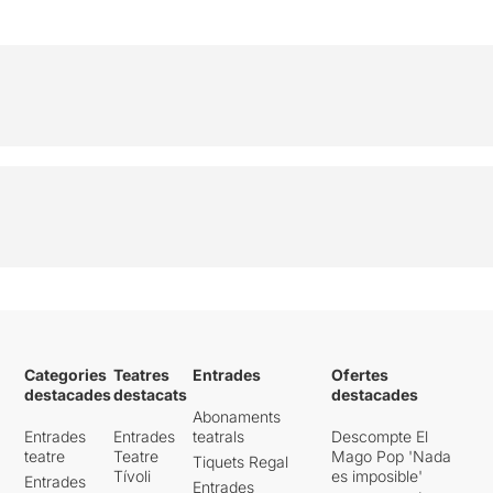
Categories
Teatres
Entrades
Ofertes
destacades
destacats
destacades
Abonaments
Entrades
Entrades
teatrals
Descompte El
teatre
Teatre
Mago Pop 'Nada
Tiquets Regal
Tívoli
es imposible'
Entrades
Entrades