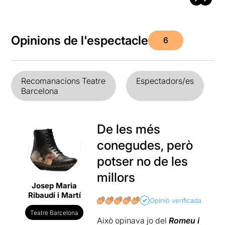
Opinions de l'espectacle
6
Recomanacions Teatre
Espectadors/es
Barcelona
De les més
conegudes, però
potser no de les
millors
Josep Maria
Ribaudí i Martí
Opinió verificada
Teatre Barcelona
Això opinava jo del
Romeu i