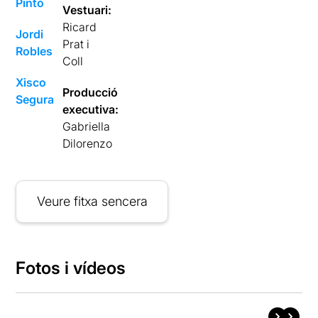
Pintó
Vestuari:
Ricard
Jordi
Prat i
Robles
Coll
Xisco
Producció
Segura
executiva:
Gabriella
Dilorenzo
Veure fitxa sencera
Fotos i vídeos