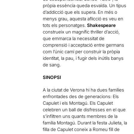
pròpia essència queda esvaïda. Un tipus
d’addicció que els supera. En més o
menys grau, aquesta aflicció es veu en
tots els personatges.
Shakespeare
construeix un magnífic thriller d’acció,
que emmarca la necessitat de
comprensió i acceptació entre germans
com l’únic camí per construir la pròpia
identitat, la pau, i fugir dels inútils banys
de sang.
SINOPSI
A la ciutat de Verona hi ha dues famílies
enfrontades des de generacions: Els
Capulet i els Montagú. Els Capulet
celebren un ball de disfresses en el que
s’infiltren uns quants membres de la
família Montagú. Durant la festa Julieta, la
filla de Capulet coneix a Romeu fill de