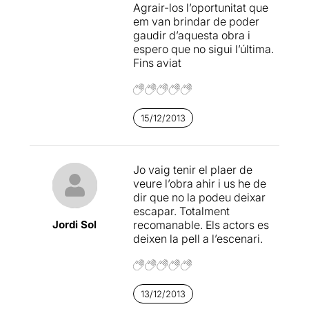
Agrair-los l’oportunitat que
Akademia
. Si no heu vist mai
em van brindar de poder
una obra de l’aclamat
gaudir d’aquesta obra i
dramaturg anglès, teniu una
espero que no sigui l’última.
oportunitat immillorable per
Fins aviat
descobrir-ne tota l’escència.
15/12/2013
Jo vaig tenir el plaer de
veure l’obra ahir i us he de
dir que no la podeu deixar
escapar. Totalment
Jordi Sol
recomanable. Els actors es
deixen la pell a l’escenari.
13/12/2013