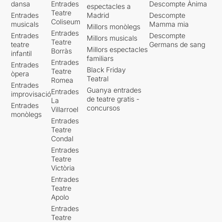
dansa
Entrades
Descompte Ànima
espectacles a
Teatre
Entrades
Madrid
Descompte
Coliseum
musicals
Mamma mia
Millors monòlegs
Entrades
Entrades
Descompte
Millors musicals
Teatre
teatre
Germans de sang
Millors espectacles
Borràs
infantil
familiars
Entrades
Entrades
Black Friday
Teatre
òpera
Teatral
Romea
Entrades
Guanya entrades
Entrades
improvisació
de teatre gratis -
La
Entrades
concursos
Villarroel
monòlegs
Entrades
Teatre
Condal
Entrades
Teatre
Victòria
Entrades
Teatre
Apolo
Entrades
Teatre