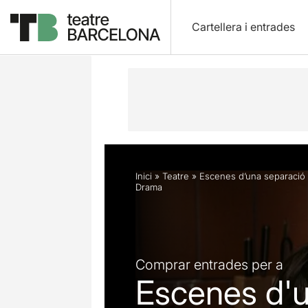
Cartellera i entrades
Descripció
Horaris
Fitxa artística
Inici
»
Teatre
»
Escenes d’una separació
Drama
Comprar entrades per a
Escenes d'u