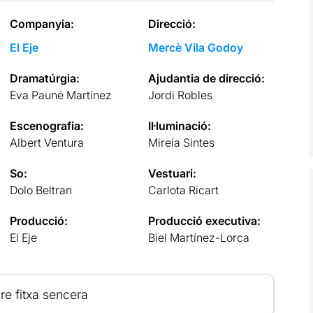
Companyia:
Direcció:
El Eje
Mercè Vila Godoy
Dramatúrgia:
Ajudantia de direcció:
Eva Pauné Martínez
Jordi Robles
Escenografia:
Il·luminació:
Albert Ventura
Mireia Sintes
So:
Vestuari:
Dolo Beltran
Carlota Ricart
Producció:
Producció executiva:
El Eje
Biel Martínez-Lorca
re fitxa sencera