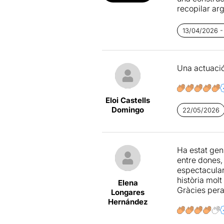
Si teniu gan
recopilar ar
L’estructura
13/04/2026 -
l’espectador
Alhora, un na
observem. Ta
Una actuació 
públic que, i
humanes que e
Patrícia Bar
Eloi Castells
temptació de
Domingo
22/05/2026
qualsevol de
posa de manif
tenim en un
Ha estat gen
En realitat, 
entre dones, 
d’una parell
espectacular
història mol
Elena
Gràcies pera
Longares
Hernández