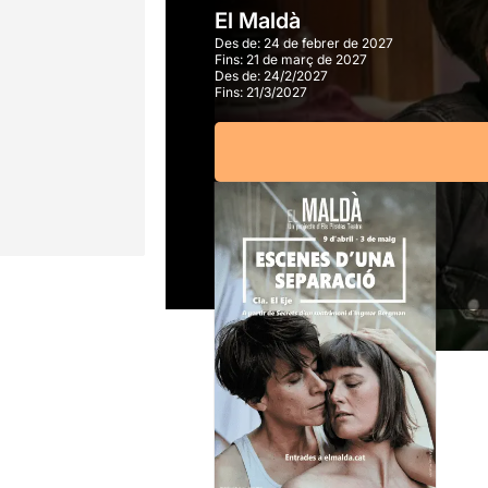
El Maldà
Des de:
24 de febrer de 2027
Fins:
21 de març de 2027
Des de:
24/2/2027
Fins:
21/3/2027