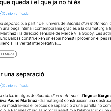
 que queda i el que ja no hi és
Opinió verificada
na separació
, a partir de l’univers de
Secrets d’un matrimoni
d
n una peça íntima i contemporània gràcies a la dramatúrgia fi
Martínez i la direcció sensible de Mercè Vila Godoy. Les actri
Eric Balbàs construeixen un espai honest i proper on el pes r
ilencis i la veritat interpretativa.
but captar ben bé l’essència de les relacions que es trenquen,
 El Maldà
ptura, continua latent. Té moments d’una intensitat interpreta
ent commouen.
èrprets desprenen una química tan real i orgànica que en cada
ir una separació
 història compartida, una vida en comú que pesa i alhora sosté
Opinió verificada
lò que s’ha explicat tantes vegades —una separació—, però h
ània i tan autèntica que val la pena deixar-s’hi portar. Fugint d
a de les imatges de
Secrets d’un matrimoni
, d’
Ingmar Bergm
 un retrat honest, delicat i profundament humà de la complexi
Eva Pauné Martínez
(dramatúrgia) construeixen una destrucc
rma.
c va mostrar-nos el procés de separació d’una parella no co
ció, a
Escenes d’una separació
assistim a l’elaboració d’una 