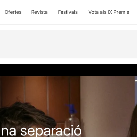
Ofertes
Revista
Festivals
Vota als IX Premis
Fotos i vídeos
Opinions
Info pràctica
Articles
na separació