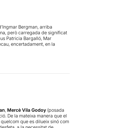
’Ingmar Bergman, arriba
na, però carregada de significat
us Patricia Bargalló, Mar
ecau, encertadament, en la
 però també de tot allò que,
tiva i d’una força emocional que
 parlament i en cada silenci s’hi
 tot el relat.
o fan d’una manera tan natural,
els tòpics i del conflicte fàcil,
an
,
Mercè Vila Godoy
(posada
tat d’una relació de parella quan
ió. De la mateixa manera que el
m quelcom que es dilueix sinó com
desfeta, a la necessitat de