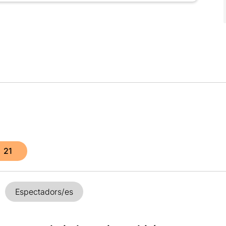
21
Espectadors/es