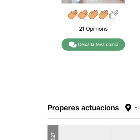
A partir de
19,50€
21 Opinions
Deixa la teva opinió
Properes actuacions
El
2027