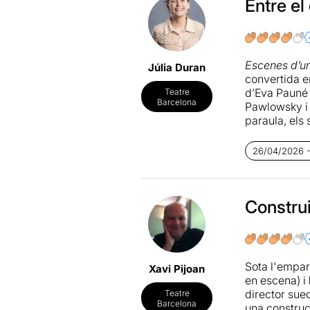
Entre el
Escenes d’u
Júlia Duran
convertida e
d’Eva Pauné 
Teatre
Barcelona
Pawlowsky i 
paraula, els s
El text ha sa
26/04/2026 -
malgrat la ru
inevitablem
Les dues int
Constru
endevina una
Expliquen al
tan contempor
Sota l'empar
Xavi Pijoan
construeixen
en escena) i
canvia de fo
director sue
Teatre
Barcelona
una construc