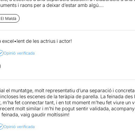
es d’un teatre honest, viu i profundament humà, aneu-hi!
guments i raons per a deixar d’estar amb algú.
 de la posada en escena és fragmentada mitjançant elipsis mo
 El Maldà
 a imaginar què ha passat durant els períodes que els drama
rrador (
Eric Balbàs
) amb aire jocós punteja les escenes i con
nt aquest narrador com les dues protagonistes busquen al llar
excel•lent de les actrius i actor!
ndefectiblement, sent que allò que s’està representant remet a
s fan i es desfan (mai millor dit.).
Opinió verificada
galló
i
Mar Pawlowsky
troben l’equilibri interpretatiu que sal
 caure en el dramatisme excessiu. Són personatges complex
 nosaltres, i ambigus que es resisteixen a ser percebuts com 
est la dificultat de la relació (matrimonial o no) i com de volà
 moment donat.
ial el muntatge, molt representatiu d’una separació i concret
la dissolució d’una manera de relacionar-se acaba sent el retr
incloses les escenes de la teràpia de parella. La feinada des 
a que deixa de ser-ho, o no. No us ho perdeu!
, m’ha fet connectar tant, i en tot moment m’heu fet viure un 
t recent molt similar i m’hi he pogut sentir validada, acompa
 feinada, vaig gaudir moltíssim!
Opinió verificada