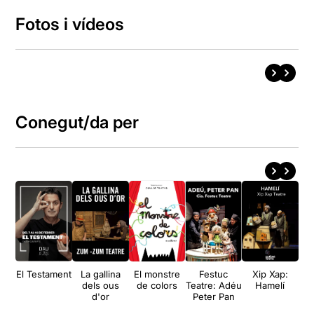
Fotos i vídeos
Conegut/da per
El Testament
La gallina
El monstre
Festuc
Xip Xap:
dels ous
de colors
Teatre: Adéu
Hamelí
d'or
Peter Pan