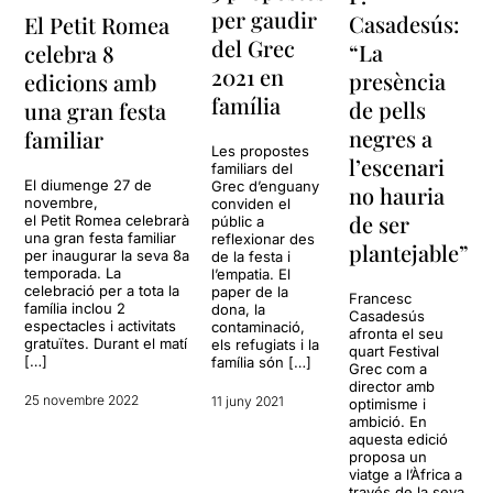
per gaudir
Casadesús:
El Petit Romea
del Grec
“La
celebra 8
2021 en
presència
edicions amb
família
de pells
una gran festa
negres a
familiar
Les propostes
l’escenari
familiars del
El diumenge 27 de
Grec d’enguany
no hauria
novembre,
conviden el
de ser
el Petit Romea celebrarà
públic a
una gran festa familiar
reflexionar des
plantejable”
per inaugurar la seva 8a
de la festa i
temporada. La
l’empatia. El
celebració per a tota la
paper de la
Francesc
família inclou 2
dona, la
Casadesús
espectacles i activitats
contaminació,
afronta el seu
gratuïtes. Durant el matí
els refugiats i la
quart Festival
[…]
família són […]
Grec com a
director amb
25 novembre 2022
11 juny 2021
optimisme i
ambició. En
aquesta edició
proposa un
viatge a l’Àfrica a
través de la seva