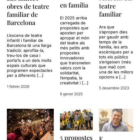
en família
teatre
obres de teatre
familiar
familiar de
El 2025 arriba
Barcelona
carregada de
Ara que
propostes que
s’apropen dies
aposten per
L’escena de teatre
per gaudir amb
apropar el món
infantil i familiar de
temps de la
del teatre als
Barcelona té una llarga
família, les arts
més petits amb
tradició: aprofita-la,
escèniques per a
propostes
treu-los de casa i
tots els públics
innovadores
porta’ls a un dels molts
s’erigeixen (més
que transmeten
espais culturals que
que mai) com
valors com la
programen espectacles
una de les millors
solidaritat,
per a diferents […]
opcions a […]
l’empatia, la
creativitat i […]
1 febrer 2026
5 desembre 2023
6 gener 2025
5 propostes
F.