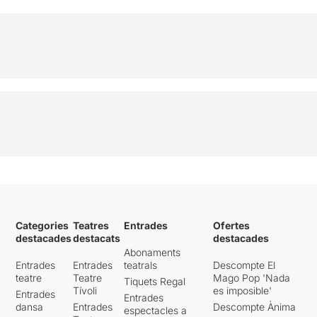
Categories
Teatres
Entrades
Ofertes
destacades
destacats
destacades
Abonaments
Entrades
Entrades
teatrals
Descompte El
teatre
Teatre
Mago Pop 'Nada
Tiquets Regal
Tívoli
es imposible'
Entrades
Entrades
dansa
Entrades
Descompte Ànima
espectacles a