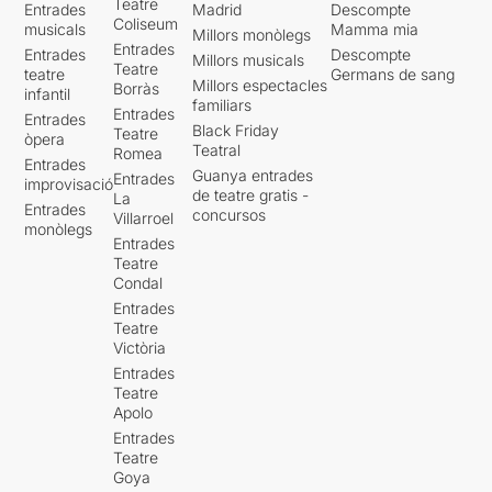
Teatre
Entrades
Madrid
Descompte
Coliseum
musicals
Mamma mia
Millors monòlegs
Entrades
Entrades
Descompte
Millors musicals
Teatre
teatre
Germans de sang
Millors espectacles
Borràs
infantil
familiars
Entrades
Entrades
Black Friday
Teatre
òpera
Teatral
Romea
Entrades
Guanya entrades
Entrades
improvisació
de teatre gratis -
La
Entrades
concursos
Villarroel
monòlegs
Entrades
Teatre
Condal
Entrades
Teatre
Victòria
Entrades
Teatre
Apolo
Entrades
Teatre
Goya