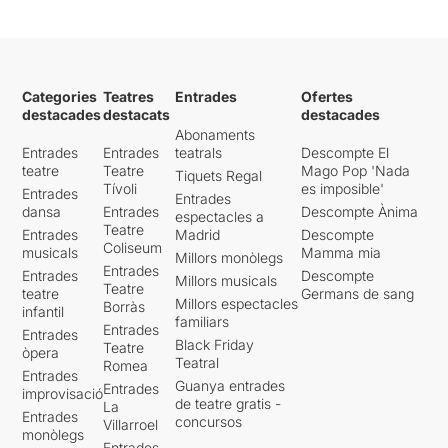
Categories
Teatres
Entrades
Ofertes
destacades
destacats
destacades
Abonaments
Entrades
Entrades
teatrals
Descompte El
teatre
Teatre
Mago Pop 'Nada
Tiquets Regal
Tívoli
es imposible'
Entrades
Entrades
dansa
Entrades
Descompte Ànima
espectacles a
Teatre
Entrades
Madrid
Descompte
Coliseum
musicals
Mamma mia
Millors monòlegs
Entrades
Entrades
Descompte
Millors musicals
Teatre
teatre
Germans de sang
Millors espectacles
Borràs
infantil
familiars
Entrades
Entrades
Black Friday
Teatre
òpera
Teatral
Romea
Entrades
Guanya entrades
Entrades
improvisació
de teatre gratis -
La
Entrades
concursos
Villarroel
monòlegs
Entrades