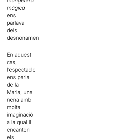
mongetera
màgica
ens
parlava
dels
desnonaments.
En aquest
cas,
l’espectacle
ens parla
de la
Maria, una
nena amb
molta
imaginació
a la qual li
encanten
els