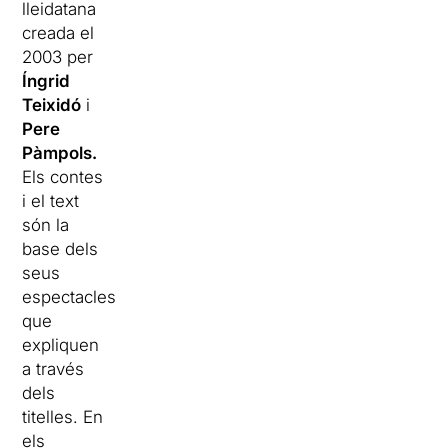
lleidatana
creada el
2003 per
Íngrid
Teixidó
i
Pere
Pàmpols.
Els contes
i el text
són la
base dels
seus
espectacles
que
expliquen
a través
dels
titelles. En
els