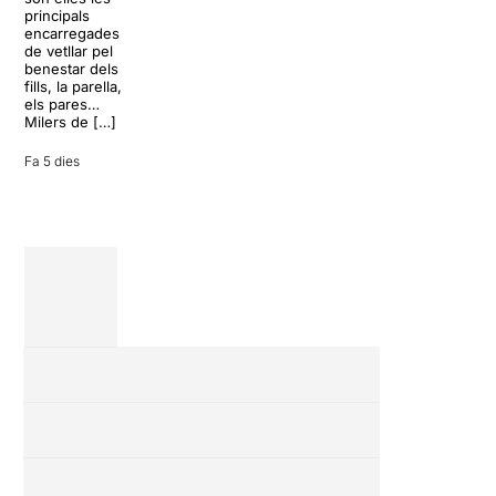
arribarà al
de la rutina,
principals
Teatre Apolo
però una
encarregades
del 17 al […]
conversa
de vetllar pel
inoportuna pot
benestar dels
27 juliol 2026
convertir unes
fills, la parella,
vacances entre
els pares…
amics en una
Milers de […]
revisió completa
de […]
Fa 5 dies
28 juliol 2026