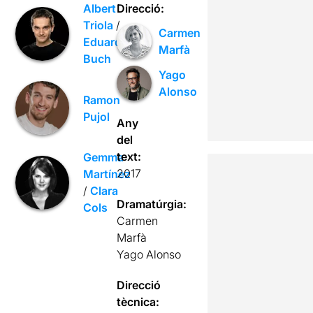
Albert
Direcció:
Triola
/
Carmen
Eduard
Marfà
Buch
Yago
Alonso
Ramon
Pujol
Any
del
text:
Gemma
2017
Martínez
/
Clara
Dramatúrgia:
Cols
Carmen
Marfà
Yago Alonso
Direcció
tècnica: