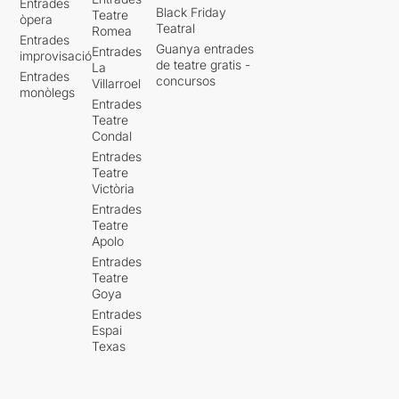
Entrades
Black Friday
Teatre
òpera
Teatral
Romea
Entrades
Guanya entrades
Entrades
improvisació
de teatre gratis -
La
Entrades
concursos
Villarroel
monòlegs
Entrades
Teatre
Condal
Entrades
Teatre
Victòria
Entrades
Teatre
Apolo
Entrades
Teatre
Goya
Entrades
Espai
Texas