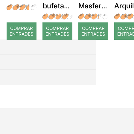
bufetada
Masferre
Arqui
a temps
r: Temps
: Cor
romp
COMPRAR
COMPRAR
COMPRAR
COMP
ENTRADES
ENTRADES
ENTRADES
ENTRA