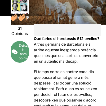
31
Opinions
Què faries si heretessis 512 ovelles?
A tres germans de Barcelona els
Deixa
la
arriba aquesta inesperada herència
teva
que, més que una sort, es converteix
opinió
en un autèntic maldecap.
El temps corre en contra: cada dia
que passa el ramat genera més
despeses i cal trobar una solució
ràpidament. Però quan es reuneixen
per decidir el futur de les ovelles,
descobreixen que posar-se d’acord
serà molt més complicat del que