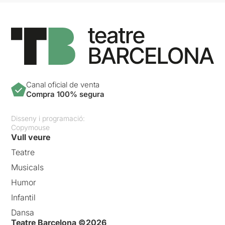
Canal oficial de venta
Compra 100% segura
Disseny i programació:
Copymouse
Vull veure
Teatre
Musicals
Humor
Infantil
Dansa
Teatre Barcelona ©2026