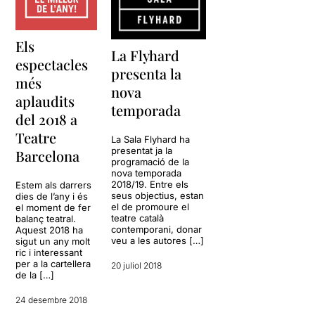
Els
La Flyhard
espectacles
presenta la
més
nova
aplaudits
temporada
del 2018 a
Teatre
La Sala Flyhard ha
presentat ja la
Barcelona
programació de la
nova temporada
2018/19. Entre els
Estem als darrers
seus objectius, estan
dies de l’any i és
el de promoure el
el moment de fer
teatre català
balanç teatral.
contemporani, donar
Aquest 2018 ha
veu a les autores […]
sigut un any molt
ric i interessant
per a la cartellera
20 juliol 2018
de la […]
24 desembre 2018