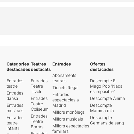
Categories
Teatres
Entrades
Ofertes
destacades
destacats
destacades
Abonaments
Entrades
Entrades
teatrals
Descompte El
teatre
Teatre
Mago Pop 'Nada
Tiquets Regal
Tívoli
es imposible'
Entrades
Entrades
dansa
Entrades
Descompte Ànima
espectacles a
Teatre
Entrades
Madrid
Descompte
Coliseum
musicals
Mamma mia
Millors monòlegs
Entrades
Entrades
Descompte
Millors musicals
Teatre
teatre
Germans de sang
Millors espectacles
Borràs
infantil
familiars
Entrades