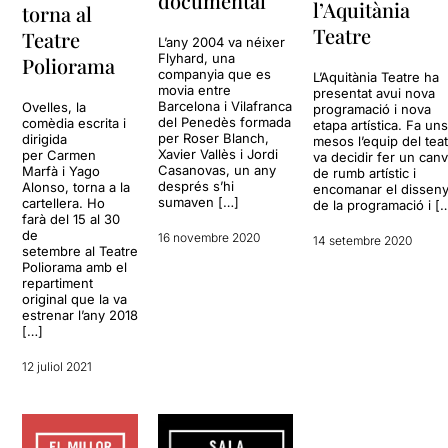
documental
l’Aquitània
torna al
tenir por. Amb una autoria
Teatre
Teatre
dual que sap què explica,
L’any 2004 va néixer
una direcció sensible als
Flyhard, una
Poliorama
companyia que es
canvis del moment, i un
L’Aquitània Teatre ha
movia entre
presentat avui nova
repartiment que encerta a
Barcelona i Vilafranca
Ovelles, la
programació i nova
fer-se sentir tant
del Penedès formada
comèdia escrita i
etapa artística. Fa un
individualment com
per Roser Blanch,
dirigida
mesos l’equip del tea
Xavier Vallès i Jordi
col·lectivament, l’obra
per Carmen
va decidir fer un canv
Casanovas, un any
Marfà i Yago
de rumb artístic i
retorna amb força. Si abans
després s’hi
Alonso, torna a la
encomanar el dissen
era un mirall per a la
sumaven […]
cartellera. Ho
de la programació i [
generació que arrossegava
farà del 15 al 30
precarietats, ara ho és
de
16 novembre 2020
14 setembre 2020
setembre al Teatre
també per qualsevol que
Poliorama amb el
hagi tingut l’oportunitat o la
repartiment
necessitat de replantejar-se
original que la va
allò que creia ferm.
estrenar l’any 2018
[…]
12 juliol 2021