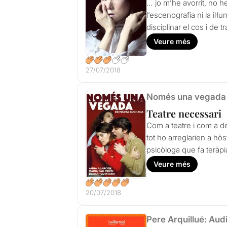
… jo m’he avorrit, no h
l’escenografia ni la il
disciplinar el cos i de 
Veure més
27/07/2018
Només una vegada
Teatre necessari
Com a teatre i com a de
tot ho arreglarien a hò
psicòloga que fa teràpi
Veure més
20/07/2018
Pere Arquillué: Aud