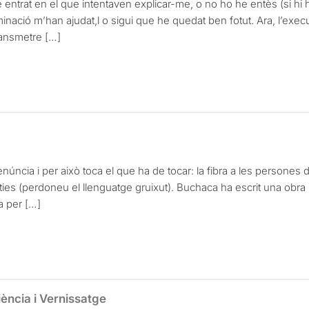
e entrat en el que intentaven explicar-me, o no ho he entès (si hi
·luminació m’han ajudat,l o sigui que he quedat ben fotut. Ara, l’ex
transmetre […]
núncia i per això toca el que ha de tocar: la fibra a les persones 
sties (perdoneu el llenguatge gruixut). Buchaca ha escrit una obr
a per […]
iència i Vernissatge