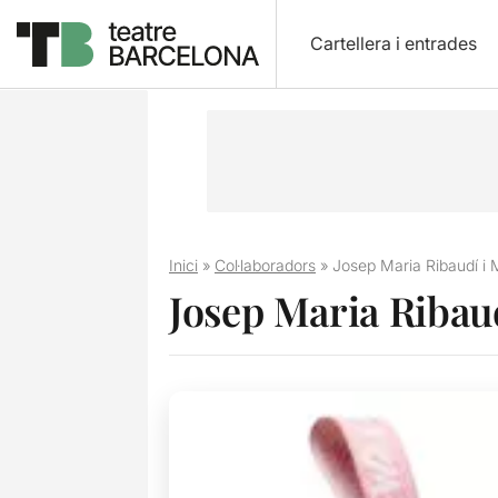
Cartellera i entrades
Inici
»
Col·laboradors
»
Josep Maria Ribaudí i 
Josep Maria Ribaud