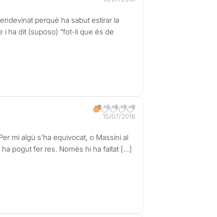
ha endevinat perquè ha sabut estirar la
i ha dit (suposo) “fot-li que és de
15/07/2018
Per mi algú s’ha equivocat, o Massini al
i ha pogut fer res. Només hi ha faltat […]