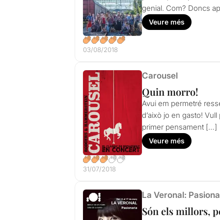
genial. Com? Doncs apli
Veure més
03/08/2018
Carousel
Quin morro!
Avui em permetré resse
d’això jo en gasto! Vul
primer pensament […]
Veure més
31/07/2018
La Veronal: Pasiona
Són els millors, 