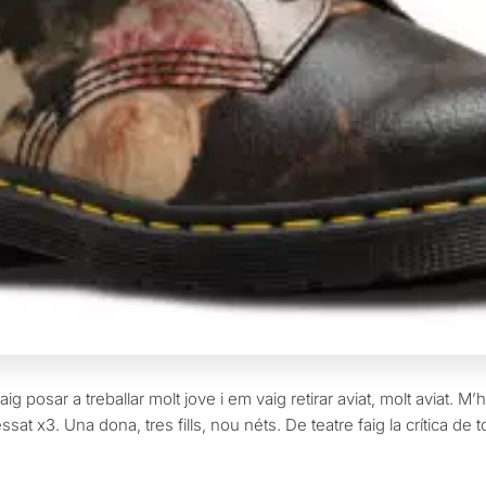
ig posar a treballar molt jove i em vaig retirar aviat, molt aviat. M
sat x3. Una dona, tres fills, nou néts. De teatre faig la crítica de