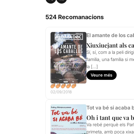
524 Recomanacions
El amante de los ca
Xiuxiuejant als ca
Sí, sí, com a la peli di
família, una família si
la […]
Veure més
02/09/2018
Tot va bé si acaba 
Oh i tant que va 
Va rebé perquè els Par
primeta, amb poca xixa,