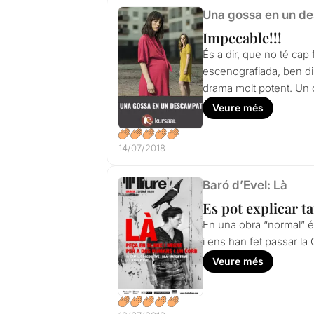
Una gossa en un d
Impecable!!!
És a dir, que no té cap
escenografiada, ben dir
drama molt potent. Un 
Veure més
14/07/2018
Baró d’Evel: Là
Es pot explicar ta
En una obra “normal” és
i ens han fet passar la 
Veure més