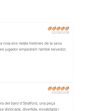
02/09/2018
na noia ens relata històries de la seva
 pare jugador empedreït i també bevedor;
03/08/2018
a del bard d’Stratford, una peça
 dislocada, divertida, esvalotada i