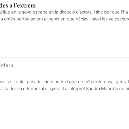
des a l’extrem
quillué en la seva estrena en la direcció d’actors, i tinc clar que l’
a entès perfectament el sentit en que Václav Havel les va escriure 
infern
 vist jo. Lenta, pesada i amb un text que no m’ha interessat gens. 
l traduir-la o Romei al dirigir-la. La intèrpret Sandra Monclús no h