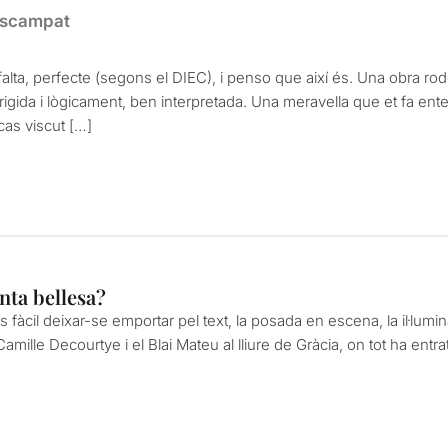
escampat
 falta, perfecte (segons el DIEC), i penso que així és. Una obra ro
igida i lògicament, ben interpretada. Una meravella que et fa ent
cas viscut […]
nta bellesa?
 fàcil deixar-se emportar pel text, la posada en escena, la il·lu
Camille Decourtye i el Blai Mateu al lliure de Gràcia, on tot ha entrat