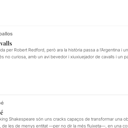
ballos
valls
rigida per Robert Redford, però ara la història passa a l’Argentina i u
 més no curiosa, amb un avi bevedor i xiuxiuejador de cavalls i un
bé
bé
king Shakespeare són uns cracks capaços de transformar una obr
 de les de menys entitat —per no dir la més fluixeta—, en una cosa