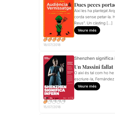
Dues peces porta
Així les ha plantejat Ar
corda sense petar-la. H
Reus”. Un càsting […]
Veure més
18/07/2018
Shenzhen significa 
Un Massini fallat
O així és tal com ho he
escriure-la, Fernández a
Veure més
15/07/2018