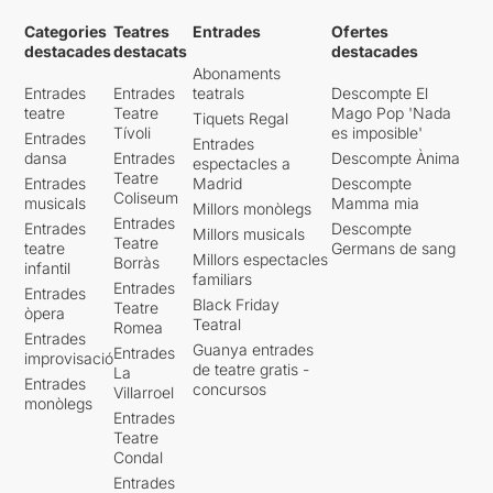
Categories
Teatres
Entrades
Ofertes
destacades
destacats
destacades
Abonaments
Entrades
Entrades
teatrals
Descompte El
teatre
Teatre
Mago Pop 'Nada
Tiquets Regal
Tívoli
es imposible'
Entrades
Entrades
dansa
Entrades
Descompte Ànima
espectacles a
Teatre
Entrades
Madrid
Descompte
Coliseum
musicals
Mamma mia
Millors monòlegs
Entrades
Entrades
Descompte
Millors musicals
Teatre
teatre
Germans de sang
Millors espectacles
Borràs
infantil
familiars
Entrades
Entrades
Black Friday
Teatre
òpera
Teatral
Romea
Entrades
Guanya entrades
Entrades
improvisació
de teatre gratis -
La
Entrades
concursos
Villarroel
monòlegs
Entrades
Teatre
Condal
Entrades