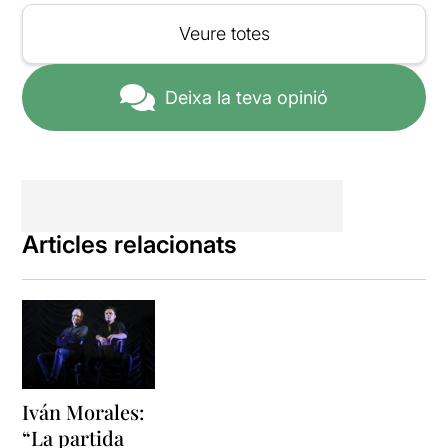
aquesta era la sensació que
buscava l’obra, però
aquest
Veure totes
regust final no acaba
d’arrodonir l’obra
.
Deixa la teva opinió
Articles relacionats
Iván Morales:
“La partida