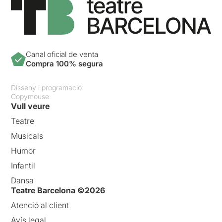
Canal oficial de venta
Compra 100% segura
Disseny i programació:
Copymouse
Vull veure
Teatre
Musicals
Humor
Infantil
Dansa
Teatre Barcelona ©2026
Atenció al client
Avís legal