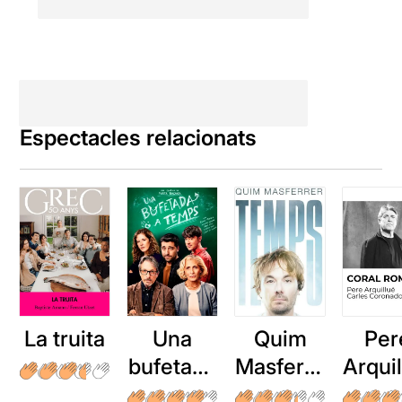
Espectacles relacionats
La truita
Una
Quim
Per
bufetada
Masferre
Arqui
a temps
r: Temps
: Cor