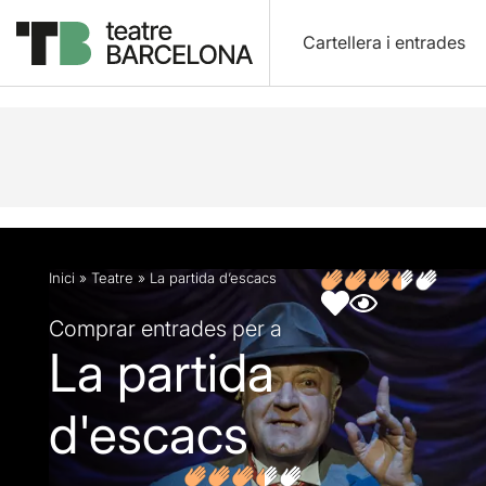
Cartellera i entrades
Descripció
Fitxa artística
Fotos i vídeos
Opin
Inici
»
Teatre
»
La partida d’escacs
Comprar entrades per a
La partida
d'escacs