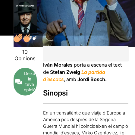
10
Opinions
Iván Morales
porta a escena el text
de
Stefan Zweig
La partida
Deixa
la
d’escacs
, amb
Jordi Bosch.
teva
opinió
Sinopsi
En un transatlàntic que viatja d’Europa a
Amèrica poc després de la Segona
Guerra Mundial hi coincideixen el campió
mundial d’escacs, Mirko Czentovicz, i el