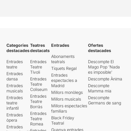
Categories
Teatres
Entrades
Ofertes
destacades
destacats
destacades
Abonaments
Entrades
Entrades
teatrals
Descompte El
teatre
Teatre
Mago Pop 'Nada
Tiquets Regal
Tívoli
es imposible'
Entrades
Entrades
dansa
Entrades
Descompte Ànima
espectacles a
Teatre
Entrades
Madrid
Descompte
Coliseum
musicals
Mamma mia
Millors monòlegs
Entrades
Entrades
Descompte
Millors musicals
Teatre
teatre
Germans de sang
Millors espectacles
Borràs
infantil
familiars
Entrades
Entrades
Black Friday
Teatre
òpera
Teatral
Romea
Entrades
Guanya entrades
Entrades