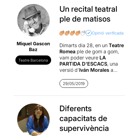
Un recital teatral
ple de matisos
Opinió verificada
Miquel Gascon
Dimarts dia 28, en un
Teatre
Baz
Romea
ple de gom a gom,
vam poder veure
LA
Teatre Barcelona
PARTIDA D'ESCACS
, una
versió d'
Iván Morales
a
partir de la dramatúrgia
d'
Anna Maria Ricart
.
29/05/2019
Tal com ens van comentar a
la
roda de premsa
, aquesta
és la primera producció
Diferents
pròpia del 2019 d'aquest
capacitats de
teatre, sobre l'última novel·la
de l'autor austríac
Stefan
supervivència
Zweig
(Viena 1881-
Petròpolis, Brasil 1942).
Una