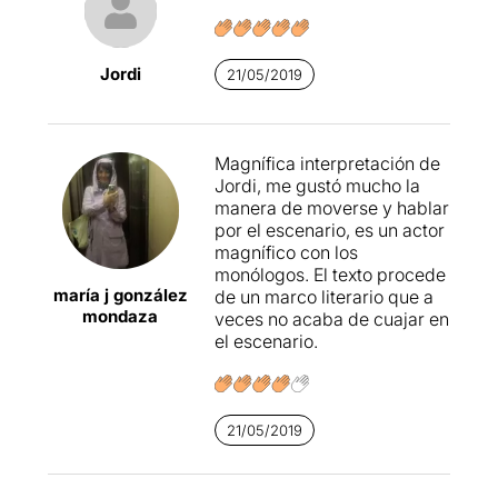
l’espectador estigui atent a
tota la narració, impacient
per saber com acabarà tot
Jordi
21/05/2019
plegat. A mesura que creix
la intensitat de la història,
Bosch es va fent gran a
l’escenari
arribant a
Magnífica interpretación de
cadascuna de les persones
Jordi, me gustó mucho la
que es troben a les butaques
manera de moverse y hablar
del teatre. Llàstima que,
por el escenario, es un actor
quan sembla que tot ha
magnífico con los
d’explosionar en un final
monólogos. El texto procede
èpic, en la vessant que sigui,
maría j gonzález
de un marco literario que a
però amb una contundència
mondaza
veces no acaba de cuajar en
que deixi al públic enganxat
el escenario.
a la cadira,
la mateixa
passió decaigui de sobte
com un gerro d’aigua freda
deixant a l’espectador
21/05/2019
agraït per l’espectacle,
però amb una sensació
d’incertesa i buidor
. Potser