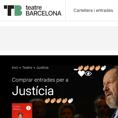
Cartellera i entrades
Descripció
Fitxa artística
Fotos i vídeos
Opin
Inici
»
Teatre
»
Justícia
Comprar entrades per a
Justícia