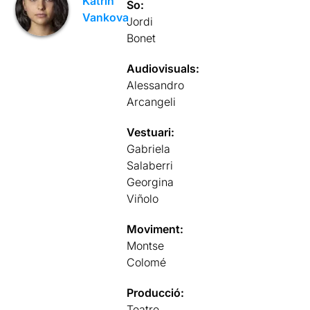
Katrin
So:
Vankova
Jordi
Bonet
Audiovisuals:
Alessandro
Arcangeli
Vestuari:
Gabriela
Salaberri
Georgina
Viñolo
Moviment:
Montse
Colomé
Producció:
Teatre