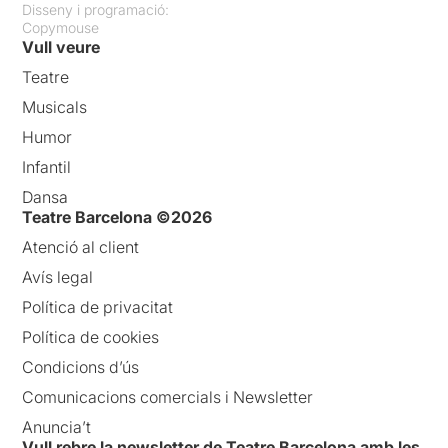
Disseny i programació:
Copymouse
Vull veure
Teatre
Musicals
Humor
Infantil
Dansa
Teatre Barcelona ©2026
Atenció al client
Avís legal
Política de privacitat
Política de cookies
Condicions d’ús
Comunicacions comercials i Newsletter
Anuncia’t
Vull rebre la newsletter de Teatre Barcelona amb les