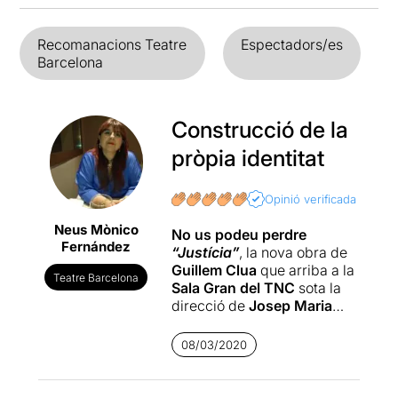
Recomanacions Teatre
Espectadors/es
Barcelona
Construcció de la
pròpia identitat
Opinió verificada
Neus Mònico
No us podeu perdre
Fernández
“Justícia”
, la nova obra de
Guillem Clua
que arriba a la
Teatre Barcelona
Sala Gran del TNC
sota la
direcció de
Josep Maria
Mestres
.
08/03/2020
Una obra plena de
continguts que ens fa
reflexionar sobre la identitat