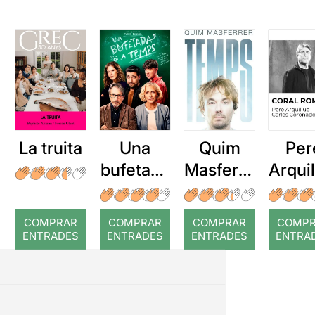
La truita
Una
Quim
Per
bufetada
Masferre
Arqui
a temps
r: Temps
: Cor
romp
COMPRAR
COMPRAR
COMPRAR
COMP
ENTRADES
ENTRADES
ENTRADES
ENTRA