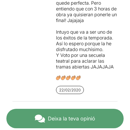
quede perfecta. Pero
JUSTÍCIA serà un dels
entiendo que con 3 horas de
grans èxits teatrals de la
obra ya quisieran ponerle un
temporada
.
final! Jajajaja
Per poder veure la ressenya
Intuyo que va a ser uno de
original, només cal clicar en
los éxitos de la temporada.
aquest
ENLLAÇ
Así lo espero porque la he
disfrutado muchísimo.
Y Voto por una secuela
teatral para aclarar las
tramas abiertas JAJAJAJA
22/02/2020
Deixa la teva opinió