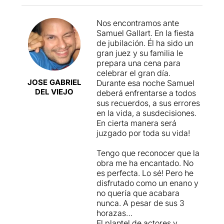
JUSTÍCIA
és una proposta
espectaculars dels darrers
que
exigeix molt dels
anys) i una direcció que tota
Nos encontramos ante
actors física i
l'estona busca profunditat i
Samuel Gallart. En la fiesta
emocionalment
, amb un
dramatisme.
Josep Maria
de jubilación. Él ha sido un
gran compromís.
Unes
Pou
, com era d'esperar,
gran juez y su familia le
interpretacions que ens
aporta una presència
prepara una cena para
han semblat
impagable... tot i que es
celebrar el gran día.
extraordinàries
amb una
tracta d'un repartiment molt
JOSE GABRIEL
Durante esa noche Samuel
gran dosi d’entrega i
coral, del que destaquen
DEL VIEJO
deberá enfrentarse a todos
sinceritat que els fa
intermitentment
Vicky Peña
,
sus recuerdos, a sus errores
absolutament versemblants.
Anna Sahun
i
Roger Coma
.
en la vida, a susdecisiones.
Cal destacar que
dos dels
En definitiva, una obra que
En cierta manera será
joves actors debuten amb
juga totes les seves cartes i
juzgado por toda su vida!
aquesta obra, la Katrin
ens mostra molt bé on volia
Vankova i en Marc Bosch.
arribar i per on volia
Tengo que reconocer que la
transitar... encara que
obra me ha encantado. No
Transita temps diversos
,
finalment hagi agafat
es perfecta. Lo sé! Pero he
realitzant
un recorregut al
carreteres secundàries.
disfrutado como un enano y
llarg de vuitanta anys
, que
no quería que acabara
abasta cinc generacions
nunca. A pesar de sus 3
diferents i
on els diàlegs
horazas…
juguen amb
El plantel de actores y