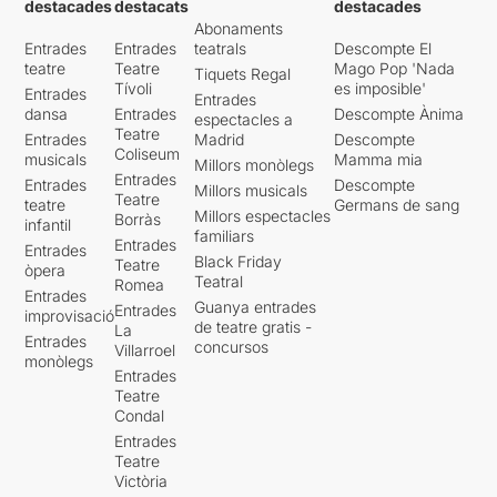
destacades
destacats
destacades
Abonaments
Entrades
Entrades
teatrals
Descompte El
teatre
Teatre
Mago Pop 'Nada
Tiquets Regal
Tívoli
es imposible'
Entrades
Entrades
dansa
Entrades
Descompte Ànima
espectacles a
Teatre
Entrades
Madrid
Descompte
Coliseum
musicals
Mamma mia
Millors monòlegs
Entrades
Entrades
Descompte
Millors musicals
Teatre
teatre
Germans de sang
Millors espectacles
Borràs
infantil
familiars
Entrades
Entrades
Black Friday
Teatre
òpera
Teatral
Romea
Entrades
Guanya entrades
Entrades
improvisació
de teatre gratis -
La
Entrades
concursos
Villarroel
monòlegs
Entrades
Teatre
Condal
Entrades
Teatre
Victòria