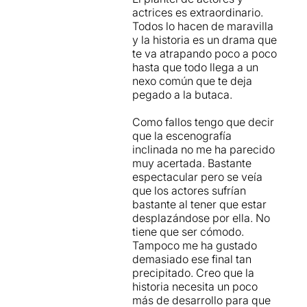
la simultaneïtat, la
actrices es extraordinario.
superposició i l'equivoc.
Todos lo hacen de maravilla
y la historia es un drama que
A tot això cal afegir
te va atrapando poco a poco
una escenografia absoluta
hasta que todo llega a un
ment espectacular
nexo común que te deja
de Paco Azorín
que
pegado a la butaca.
complica una mica més "la
vida" dels actors amb la
Como fallos tengo que decir
seva inclinació que en
que la escenografía
alguns moments arriba fins
inclinada no me ha parecido
al 33%.
muy acertada. Bastante
espectacular pero se veía
El vestuari de
Gabriela
que los actores sufrían
Salaverri
, la caracterització
bastante al tener que estar
de
Noemí Jiménez
, la
desplazándose por ella. No
il·luminació d'
Ignasi
tiene que ser cómodo.
Camprodón
i el so de
Jordi
Tampoco me ha gustado
Bonet
fa que, amb la
demasiado ese final tan
interpretació, el text, la
precipitado. Creo que la
direcció i la posada en
historia necesita un poco
escena,
augurem, sense
más de desarrollo para que
por a equivocar-nos
, que