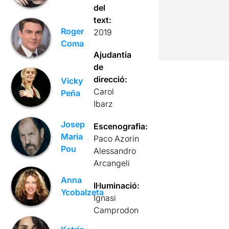
del
text:
Roger
2019
Coma
Ajudantia
de
direcció:
Vicky
Carol
Peña
Ibarz
Josep
Escenografia:
Maria
Paco Azorín
Pou
Alessandro
Arcangeli
Anna
Il·luminació:
Ycobalzeta
Ignasi
Camprodon