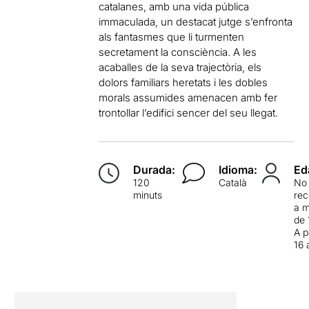
catalanes, amb una vida pública
immaculada, un destacat jutge s’enfronta
als fantasmes que li turmenten
secretament la consciència. A les
acaballes de la seva trajectòria, els
dolors familiars heretats i les dobles
morals assumides amenacen amb fer
trontollar l’edifici sencer del seu llegat.
Durada:
Idioma:
Ed
120
Català
No
minuts
re
a 
de 
A p
16 