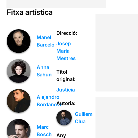
Fitxa artística
Direcció:
Manel
Josep
Barceló
Maria
Mestres
Anna
Títol
Sahun
original:
Justícia
Alejandro
Autoria:
Bordanove
Guillem
Clua
Marc
Bosch
Any