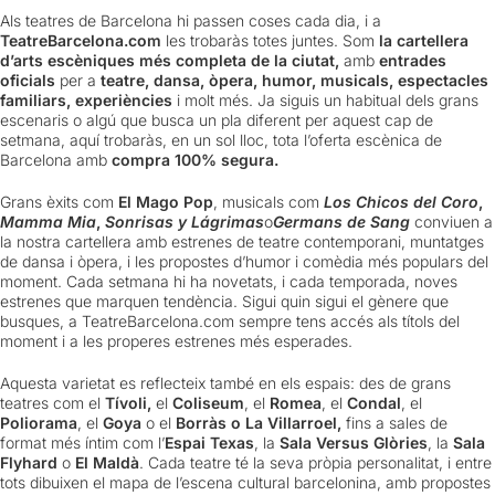
Als teatres de Barcelona hi passen coses cada dia, i a
TeatreBarcelona.com
les trobaràs totes juntes. Som
la cartellera
d’arts escèniques més completa de la ciutat,
amb
entrades
oficials
per a
teatre, dansa, òpera, humor, musicals, espectacles
familiars, experiències
i molt més. Ja siguis un habitual dels grans
escenaris o algú que busca un pla diferent per aquest cap de
setmana, aquí trobaràs, en un sol lloc, tota l’oferta escènica de
Barcelona amb
compra 100% segura.
Grans èxits com
El Mago Pop
, musicals com
Los Chicos del Coro
,
Mamma Mia
,
Sonrisas y Lágrimas
o
Germans de Sang
conviuen a
la nostra cartellera amb estrenes de teatre contemporani, muntatges
de dansa i òpera, i les propostes d’humor i comèdia més populars del
moment. Cada setmana hi ha novetats, i cada temporada, noves
estrenes que marquen tendència. Sigui quin sigui el gènere que
busques, a TeatreBarcelona.com sempre tens accés als títols del
moment i a les properes estrenes més esperades.
Aquesta varietat es reflecteix també en els espais: des de grans
teatres com el
Tívoli,
el
Coliseum
, el
Romea
, el
Condal
, el
Poliorama
, el
Goya
o el
Borràs o La Villarroel,
fins a sales de
format més íntim com l’
Espai Texas
, la
Sala Versus Glòries
, la
Sala
Flyhard
o
El Maldà
. Cada teatre té la seva pròpia personalitat, i entre
tots dibuixen el mapa de l’escena cultural barcelonina, amb propostes