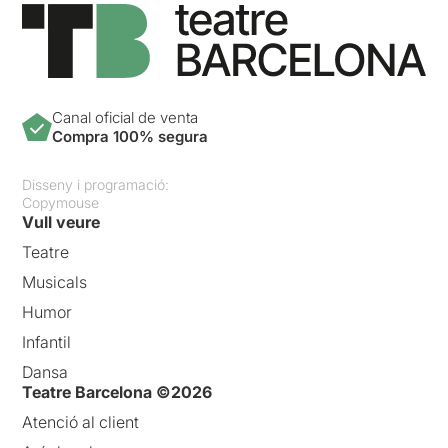
Canal oficial de venta
Compra 100% segura
Disseny i programació:
Copymouse
Vull veure
Teatre
Musicals
Humor
Infantil
Dansa
Teatre Barcelona ©2026
Atenció al client