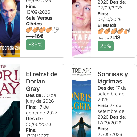
05/08/2026
2026
Des de:
Fins:
02/09/2026
13/09/2026
Fins:
Sala Versus
04/10/2026
Glòries
El Maldà
16€
24€
18
24
Des de
-33%
25%
El retrat de
Sonrisas y
Dorian
lágrimas
Gray
Des de:
17 de
setembre de
Des de:
30 de
2026
juny de 2026
Fins:
27 de
Fins:
17 de
setembre de
gener de 2027
2026
Des de:
Des de:
17/09/2026
30/06/2026
Fins:
Fins:
27/09/2026
17/01/2027