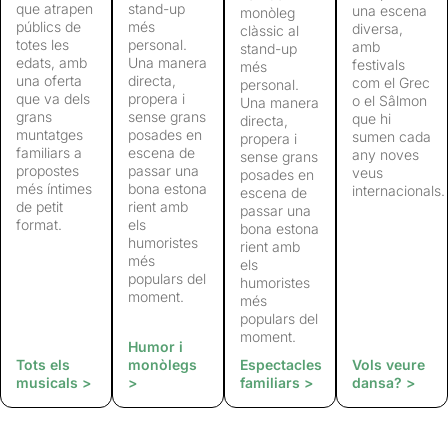
que atrapen
stand-up
una escena
monòleg
públics de
més
diversa,
clàssic al
totes les
personal.
amb
stand-up
edats, amb
Una manera
festivals
més
una oferta
directa,
com el Grec
personal.
que va dels
propera i
o el Sâlmon
Una manera
grans
sense grans
que hi
directa,
muntatges
posades en
sumen cada
propera i
familiars a
escena de
any noves
sense grans
propostes
passar una
veus
posades en
més íntimes
bona estona
internacionals.
escena de
de petit
rient amb
passar una
format.
els
bona estona
humoristes
rient amb
més
els
populars del
humoristes
moment.
més
populars del
moment.
Humor i
Tots els
monòlegs
Espectacles
Vols veure
musicals >
>
familiars >
dansa? >