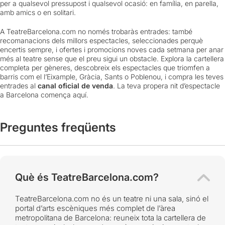
per a qualsevol pressupost i qualsevol ocasió: en família, en parella,
amb amics o en solitari.
A TeatreBarcelona.com no només trobaràs entrades: també
recomanacions dels millors espectacles, seleccionades perquè
encertis sempre, i ofertes i promocions noves cada setmana per anar
més al teatre sense que el preu sigui un obstacle. Explora la cartellera
completa per gèneres, descobreix els espectacles que triomfen a
barris com el l’Eixample, Gràcia, Sants o Poblenou, i compra les teves
entrades al
canal oficial de venda
. La teva propera nit d’espectacle
a Barcelona comença aquí.
Preguntes freqüents
Què és TeatreBarcelona.com?
TeatreBarcelona.com no és un teatre ni una sala, sinó el
portal d’arts escèniques més complet de l’àrea
metropolitana de Barcelona: reuneix tota la cartellera de