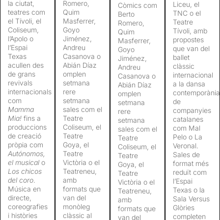
la ciutat,
Romero,
Liceu, el
Còmics com
teatres com
Quim
TNC o el
Berto
el Tívoli, el
Masferrer,
Teatre
Romero,
Coliseum,
Goyo
Tívoli, amb
Quim
l’Apolo o
Jiménez,
propostes
Masferrer,
l’Espai
Andreu
que van del
Goyo
Texas
Casanova o
ballet
Jiménez,
acullen des
Abián Díaz
clàssic
Andreu
de grans
omplen
internacional
Casanova o
revivals
setmana
a la dansa
Abián Díaz
internacionals
rere
contemporània
omplen
com
setmana
de
setmana
Mamma
sales com el
companyies
rere
Mia!
fins a
Teatre
catalanes
setmana
produccions
Coliseum, el
com Mal
sales com el
de creació
Teatre
Pelo o La
Teatre
pròpia com
Goya, el
Veronal.
Coliseum, el
Autónomos,
Teatre
Sales de
Teatre
el musical
o
Victòria o el
format més
Goya, el
Los chicos
Teatreneu,
reduït com
Teatre
del coro
.
amb
l’Espai
Victòria o el
Música en
formats que
Texas o la
Teatreneu,
directe,
van del
Sala Versus
amb
coreografies
monòleg
Glòries
formats que
i històries
clàssic al
completen
van del