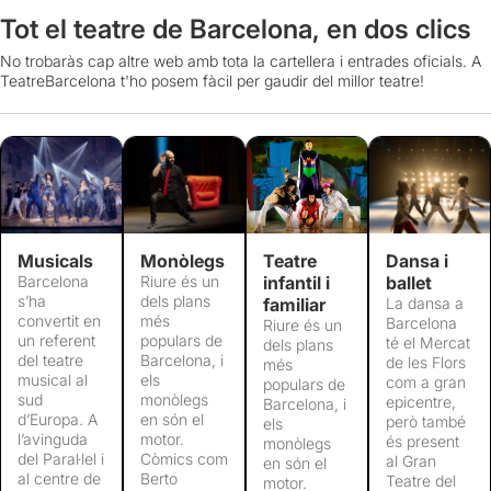
Tot el teatre de Barcelona, en dos clics
No trobaràs cap altre web amb tota la cartellera i entrades oficials. A
TeatreBarcelona t'ho posem fàcil per gaudir del millor teatre!
Musicals
Monòlegs
Teatre
Dansa i
Barcelona
Riure és un
infantil i
ballet
s’ha
dels plans
familiar
La dansa a
convertit en
més
Barcelona
Riure és un
un referent
populars de
té el Mercat
dels plans
del teatre
Barcelona, i
de les Flors
més
musical al
els
com a gran
populars de
sud
monòlegs
epicentre,
Barcelona, i
d’Europa. A
en són el
però també
els
l’avinguda
motor.
és present
monòlegs
del Paral·lel i
Còmics com
al Gran
en són el
al centre de
Berto
Teatre del
motor.