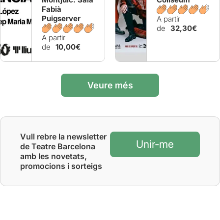
Fabià
Puigserver
A partir
de
32,30€
A partir
de
10,00€
Veure més
Vull rebre la newsletter
Unir-me
de Teatre Barcelona
amb les novetats,
promocions i sorteigs