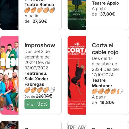
Teatre Apolo
Teatre Romea
A partir
de
37,80€
A partir
de
27,50€
Improshow
Corta el
Des del 3 de
cable rojo
setembre de
Des del 17
2022
Des del
d'octubre de
03/09/2022
2024
Des del
Teatreneu.
17/10/2024
Sala Xavier
Teatre
Fabregas
Muntaner
14€
22€
A partir
Des de
de
19,80€
-35%
Fins