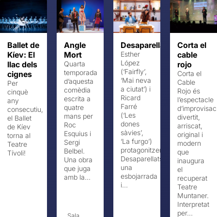
Ballet de
Angle
Desaparellats
Corta el
Kíev: El
Mort
Esther
cable
López
llac dels
Quarta
rojo
(‘Fairfly’,
temporada
cignes
Corta el
‘Mai neva
d’aquesta
Cable
Per
a ciutat’) i
comèdia
Rojo és
cinquè
Ricard
escrita a
l’espectacle
any
Farré
quatre
d’improvisac
consecutiu,
(‘Les
mans per
divertit,
el Ballet
dones
Roc
arriscat,
de Kíev
sàvies’,
Esquius i
original i
torna al
‘La furgo’)
Sergi
modern
Teatre
protagonitzen
Belbel.
que
Tívoli!
Desaparellats,
Una obra
inaugura
una
que juga
el
esbojarrada
amb la...
recuperat
i...
Teatre
Muntaner.
Interpretat
per...
Sala