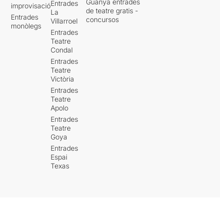
Guanya entrades
Entrades
improvisació
de teatre gratis -
La
Entrades
concursos
Villarroel
monòlegs
Entrades
Teatre
Condal
Entrades
Teatre
Victòria
Entrades
Teatre
Apolo
Entrades
Teatre
Goya
Entrades
Espai
Texas