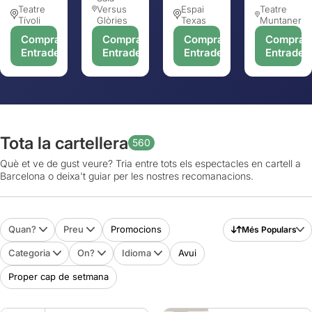
Teatre
Versus
Espai
Teatre
Tívoli
Glòries
Texas
Muntaner
Comprar
Comprar
Comprar
Comprar
Entrades
Entrades
Entrades
Entrades
Tota la cartellera
560
Què et ve de gust veure? Tria entre tots els espectacles en cartell a
Barcelona o deixa't guiar per les nostres recomanacions.
Quan?
Preu
Promocions
Més Populars
Categoria
On?
Idioma
Avui
Proper cap de setmana