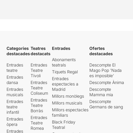
Categories
Teatres
Entrades
Ofertes
destacades
destacats
destacades
Abonaments
Entrades
Entrades
teatrals
Descompte El
teatre
Teatre
Mago Pop 'Nada
Tiquets Regal
Tívoli
es imposible'
Entrades
Entrades
dansa
Entrades
Descompte Ànima
espectacles a
Teatre
Entrades
Madrid
Descompte
Coliseum
musicals
Mamma mia
Millors monòlegs
Entrades
Entrades
Descompte
Millors musicals
Teatre
teatre
Germans de sang
Millors espectacles
Borràs
infantil
familiars
Entrades
Entrades
Black Friday
Teatre
òpera
Teatral
Romea
Entrades