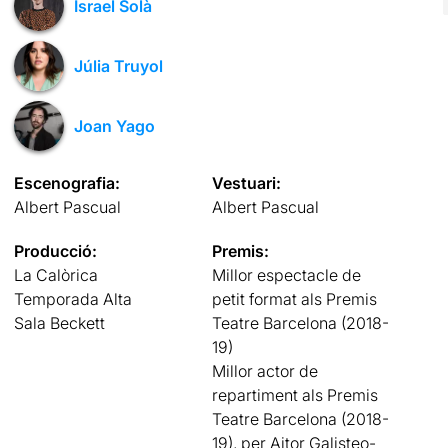
Israel Solà
Júlia Truyol
Joan Yago
Escenografia:
Vestuari:
Albert Pascual
Albert Pascual
Producció:
Premis:
La Calòrica
Millor espectacle de
Temporada Alta
petit format als Premis
Sala Beckett
Teatre Barcelona (2018-
19)
Millor actor de
repartiment als Premis
Teatre Barcelona (2018-
19), per Aitor Galisteo-