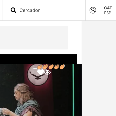
CAT
ESP