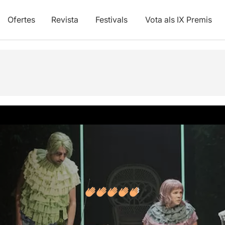
Ofertes
Revista
Festivals
Vota als IX Premis
vídeos
Opinions
Articles