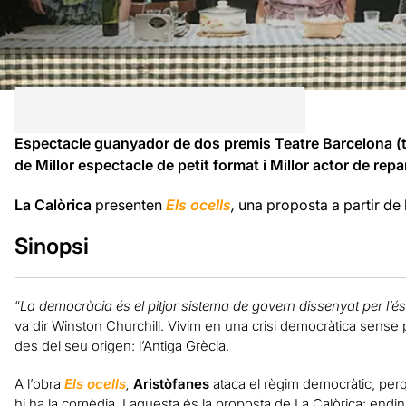
Espectacle guanyador de dos premis Teatre Barcelona (
de Millor espectacle de petit format i Millor actor de rep
La Calòrica
presenten
Els ocells
,
una proposta a partir de 
Sinopsi
“
La democràcia és el pitjor sistema de govern dissenyat per l’
va dir Winston Churchill. Vivim en una crisi democràtica sense
des del seu origen: l’Antiga Grècia.
A l’obra
Els ocells
,
Aristòfanes
ataca el règim democràtic, per
hi ha la comèdia. I aquesta és la proposta de La Calòrica: endi