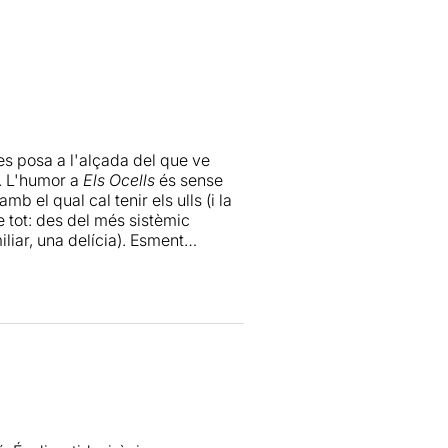
s posa a l'alçada del que ve
ó. L'humor a
Els Ocells
és sense
amb el qual cal tenir els ulls (i la
de tot: des del més sistèmic
iliar, una delícia). Esment
 el vestuari de cada ocell.
,
Aitor Galisteo-Rocher
,
Esther
i i personatges, i ho resolen de
t la rapidesa de l'obra, el pati
a còmica al mateix temps que
 semblar absurd, però molt cert:
nsospitats. Si Aristòfanes