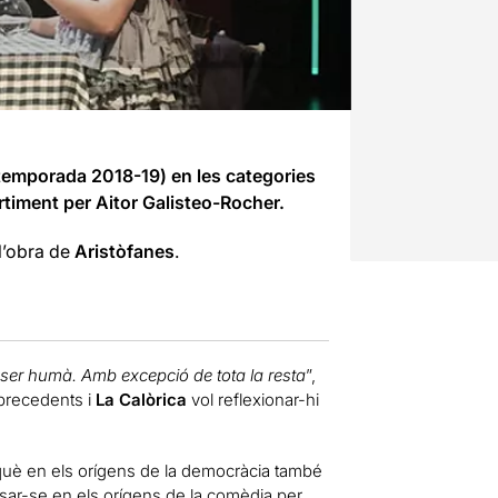
temporada 2018-19) en les categories
artiment per Aitor Galisteo-Rocher.
l’obra de
Aristòfanes
.
ésser humà. Amb excepció de tota la resta
”,
 precedents i
La Calòrica
vol reflexionar-hi
què en els orígens de la democràcia també
nsar-se en els orígens de la comèdia per