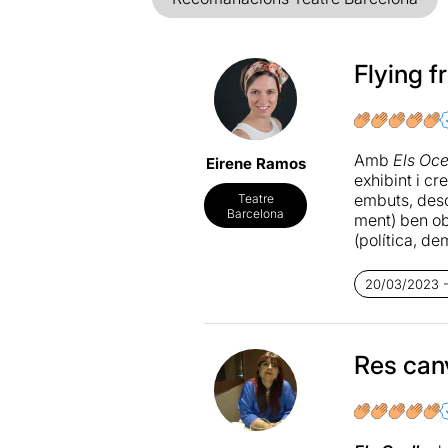
Flying f
Amb
Els Oce
Eirene Ramos
exhibint i c
embuts, descar
Teatre
Barcelona
ment) ben obe
(política, de
especial tam
20/03/2023 -
El desplegam
López Martí
manera impe
Res can
Ritme vertigi
de butaques 
satírica, i 
l'ésser humà 