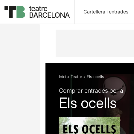
Cartellera i entrades
Descripció
Fitxa artística
Fotos i 
Inici
»
Teatre
»
Els ocells
Comprar entrades per a
Els ocells