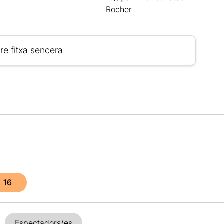
Rocher
re fitxa sencera
16
Espectadors/es