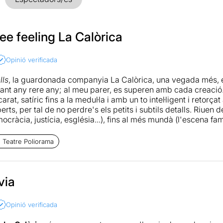
ree feeling La Calòrica
Opinió verificada
lls
, la guardonada companyia La Calòrica, una vegada més, e
reant any rere any; al meu parer, es superen amb cada creaci
at, satíric fins a la medul·la i amb un to intel·ligent i retorçat 
rts, per tal de no perdre's els petits i subtils detalls. Riuen 
mocràcia, justícia, església...), fins al més mundà (l'escena fam
bé mereix la gran adaptació humana dels personatges aviaris i
 Teatre Poliorama
ent sobre l'escenari dels quatre actors i actriu
Xavi Francés
n
i
Marc Rius
és increïble, ja que hi ha molts canvis de vestuar
cable.
via
nós, personatges variadíssims i connexió amb el públic, malgra
ni pestanyeja entre riure i riure. Poc més requereix una peç
Opinió verificada
està calibrada perfectament perquè rebem un missatge que pot
seria capaç d'estendre la seva toxicitat fins als racons més i