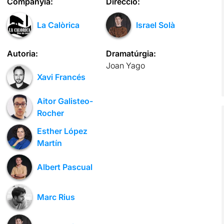
Companyia:
Direcció:
La Calòrica
Israel Solà
Autoria:
Dramatúrgia:
Joan Yago
Xavi Francés
Aitor Galisteo-
Rocher
Esther López
Martín
Albert Pascual
Marc Rius