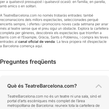
per a qualsevol pressupost i qualsevol ocasió: en família, en parella,
amb amics o en solitari.
A TeatreBarcelona.com no només trobaràs entrades: també
recomanacions dels millors espectacles, seleccionades perquè
encertis sempre, i ofertes i promocions noves cada setmana per anar
més al teatre sense que el preu sigui un obstacle. Explora la cartellera
completa per gèneres, descobreix els espectacles que triomfen a
barris com el l’Eixample, Gràcia, Sants o Poblenou, i compra les teves
entrades al
canal oficial de venda
. La teva propera nit d’espectacle
a Barcelona comença aquí.
Preguntes freqüents
Què és TeatreBarcelona.com?
TeatreBarcelona.com no és un teatre ni una sala, sinó el
portal d’arts escèniques més complet de l’àrea
metropolitana de Barcelona: reuneix tota la cartellera de