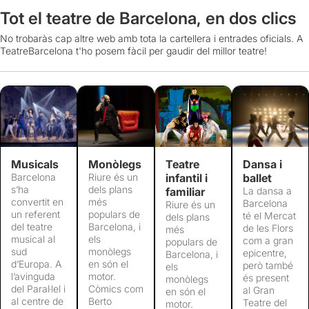
Tot el teatre de Barcelona, en dos clics
No trobaràs cap altre web amb tota la cartellera i entrades oficials. A
TeatreBarcelona t'ho posem fàcil per gaudir del millor teatre!
Musicals
Monòlegs
Teatre
Dansa i
Barcelona
Riure és un
infantil i
ballet
s’ha
dels plans
familiar
La dansa a
convertit en
més
Barcelona
Riure és un
un referent
populars de
té el Mercat
dels plans
del teatre
Barcelona, i
de les Flors
més
musical al
els
com a gran
populars de
sud
monòlegs
epicentre,
Barcelona, i
d’Europa. A
en són el
però també
els
l’avinguda
motor.
és present
monòlegs
del Paral·lel i
Còmics com
al Gran
en són el
al centre de
Berto
Teatre del
motor.