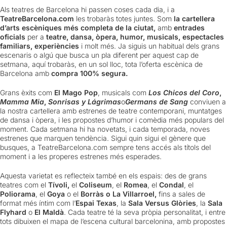
Als teatres de Barcelona hi passen coses cada dia, i a
TeatreBarcelona.com
les trobaràs totes juntes. Som
la cartellera
d’arts escèniques més completa de la ciutat,
amb
entrades
oficials
per a
teatre, dansa, òpera, humor, musicals, espectacles
familiars, experiències
i molt més. Ja siguis un habitual dels grans
escenaris o algú que busca un pla diferent per aquest cap de
setmana, aquí trobaràs, en un sol lloc, tota l’oferta escènica de
Barcelona amb
compra 100% segura.
Grans èxits com
El Mago Pop
, musicals com
Los Chicos del Coro
,
Mamma Mia
,
Sonrisas y Lágrimas
o
Germans de Sang
conviuen a
la nostra cartellera amb estrenes de teatre contemporani, muntatges
de dansa i òpera, i les propostes d’humor i comèdia més populars del
moment. Cada setmana hi ha novetats, i cada temporada, noves
estrenes que marquen tendència. Sigui quin sigui el gènere que
busques, a TeatreBarcelona.com sempre tens accés als títols del
moment i a les properes estrenes més esperades.
Aquesta varietat es reflecteix també en els espais: des de grans
teatres com el
Tívoli,
el
Coliseum
, el
Romea
, el
Condal
, el
Poliorama
, el
Goya
o el
Borràs o La Villarroel,
fins a sales de
format més íntim com l’
Espai Texas
, la
Sala Versus Glòries
, la
Sala
Flyhard
o
El Maldà
. Cada teatre té la seva pròpia personalitat, i entre
tots dibuixen el mapa de l’escena cultural barcelonina, amb propostes