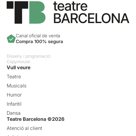
Canal oficial de venta
Compra 100% segura
Disseny i programació:
Copymouse
Vull veure
Teatre
Musicals
Humor
Infantil
Dansa
Teatre Barcelona ©2026
Atenció al client