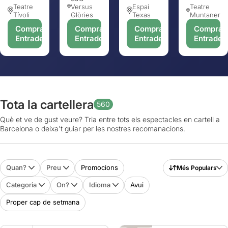
Teatre
Versus
Espai
Teatre
Tívoli
Glòries
Texas
Muntaner
Comprar
Comprar
Comprar
Comprar
Entrades
Entrades
Entrades
Entrades
Tota la cartellera
560
Què et ve de gust veure? Tria entre tots els espectacles en cartell a
Barcelona o deixa't guiar per les nostres recomanacions.
Quan?
Preu
Promocions
Més Populars
Categoria
On?
Idioma
Avui
Proper cap de setmana