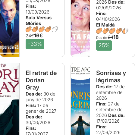
05/08/2026
2026
Des de:
Fins:
02/09/2026
13/09/2026
Fins:
Sala Versus
04/10/2026
Glòries
El Maldà
16€
24€
18
24
Des de
-33%
25%
El retrat de
Sonrisas y
Dorian
lágrimas
Gray
Des de:
17 de
setembre de
Des de:
30 de
2026
juny de 2026
Fins:
27 de
Fins:
17 de
setembre de
gener de 2027
2026
Des de:
Des de:
17/09/2026
30/06/2026
Fins:
Fins:
27/09/2026
17/01/2027