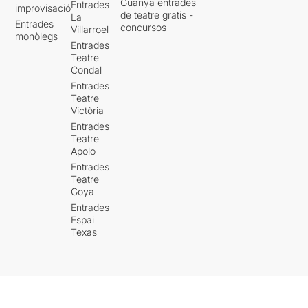
Guanya entrades
Entrades
improvisació
de teatre gratis -
La
Entrades
concursos
Villarroel
monòlegs
Entrades
Teatre
Condal
Entrades
Teatre
Victòria
Entrades
Teatre
Apolo
Entrades
Teatre
Goya
Entrades
Espai
Texas