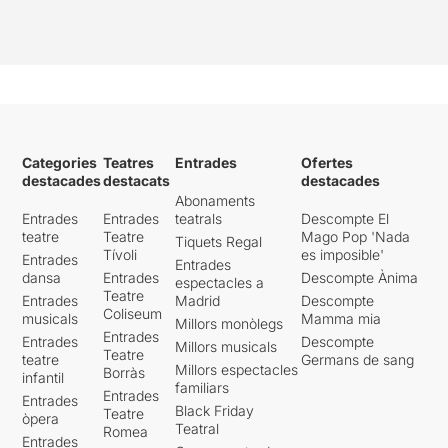
Categories
Teatres
Entrades
Ofertes
destacades
destacats
destacades
Abonaments
Entrades
Entrades
teatrals
Descompte El
teatre
Teatre
Mago Pop 'Nada
Tiquets Regal
Tívoli
es imposible'
Entrades
Entrades
dansa
Entrades
Descompte Ànima
espectacles a
Teatre
Entrades
Madrid
Descompte
Coliseum
musicals
Mamma mia
Millors monòlegs
Entrades
Entrades
Descompte
Millors musicals
Teatre
teatre
Germans de sang
Millors espectacles
Borràs
infantil
familiars
Entrades
Entrades
Black Friday
Teatre
òpera
Teatral
Romea
Entrades