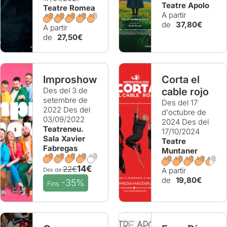
Teatre Apolo
Teatre Romea
A partir
de
37,80€
A partir
de
27,50€
Improshow
Corta el
Des del 3 de
cable rojo
setembre de
Des del 17
2022
Des del
d'octubre de
03/09/2022
2024
Des del
Teatreneu.
17/10/2024
Sala Xavier
Teatre
Fabregas
Muntaner
14€
22€
A partir
Des de
de
19,80€
-35%
Fins