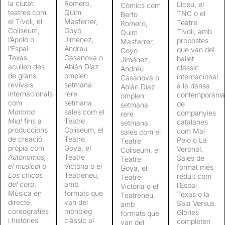
la ciutat,
Romero,
Liceu, el
Còmics com
teatres com
Quim
TNC o el
Berto
el Tívoli, el
Masferrer,
Teatre
Romero,
Coliseum,
Goyo
Tívoli, amb
Quim
l’Apolo o
Jiménez,
propostes
Masferrer,
l’Espai
Andreu
que van del
Goyo
Texas
Casanova o
ballet
Jiménez,
acullen des
Abián Díaz
clàssic
Andreu
de grans
omplen
internacional
Casanova o
revivals
setmana
a la dansa
Abián Díaz
internacionals
rere
contemporània
omplen
com
setmana
de
setmana
Mamma
sales com el
companyies
rere
Mia!
fins a
Teatre
catalanes
setmana
produccions
Coliseum, el
com Mal
sales com el
de creació
Teatre
Pelo o La
Teatre
pròpia com
Goya, el
Veronal.
Coliseum, el
Autónomos,
Teatre
Sales de
Teatre
el musical
o
Victòria o el
format més
Goya, el
Los chicos
Teatreneu,
reduït com
Teatre
del coro
.
amb
l’Espai
Victòria o el
Música en
formats que
Texas o la
Teatreneu,
directe,
van del
Sala Versus
amb
coreografies
monòleg
Glòries
formats que
i històries
clàssic al
completen
van del