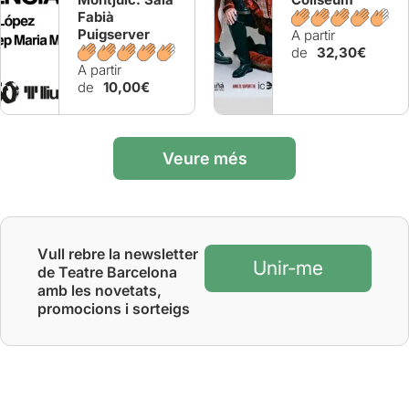
Fabià
Puigserver
A partir
de
32,30€
A partir
de
10,00€
Veure més
Vull rebre la newsletter
Unir-me
de Teatre Barcelona
amb les novetats,
promocions i sorteigs