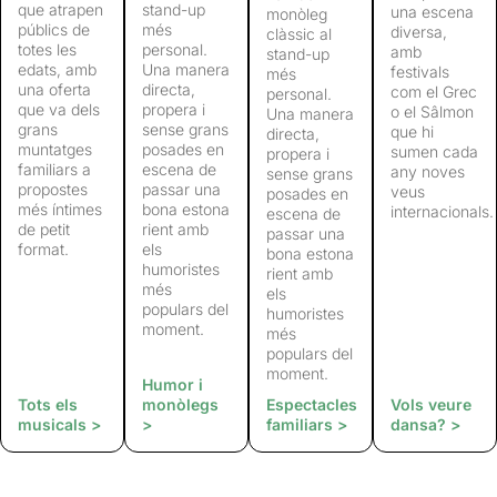
que atrapen
stand-up
una escena
monòleg
públics de
més
diversa,
clàssic al
totes les
personal.
amb
stand-up
edats, amb
Una manera
festivals
més
una oferta
directa,
com el Grec
personal.
que va dels
propera i
o el Sâlmon
Una manera
grans
sense grans
que hi
directa,
muntatges
posades en
sumen cada
propera i
familiars a
escena de
any noves
sense grans
propostes
passar una
veus
posades en
més íntimes
bona estona
internacionals.
escena de
de petit
rient amb
passar una
format.
els
bona estona
humoristes
rient amb
més
els
populars del
humoristes
moment.
més
populars del
moment.
Humor i
Tots els
monòlegs
Espectacles
Vols veure
musicals >
>
familiars >
dansa? >