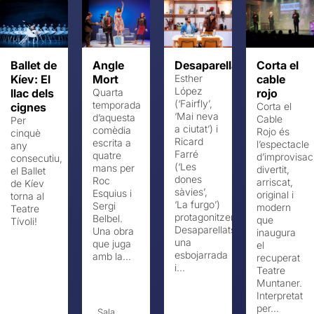
Ballet de
Angle
Desaparellats
Corta el
Kíev: El
Mort
Esther
cable
López
llac dels
Quarta
rojo
(‘Fairfly’,
temporada
cignes
Corta el
‘Mai neva
d’aquesta
Cable
Per
a ciutat’) i
comèdia
Rojo és
cinquè
Ricard
escrita a
l’espectacle
any
Farré
quatre
d’improvisac
consecutiu,
(‘Les
mans per
divertit,
el Ballet
dones
Roc
arriscat,
de Kíev
sàvies’,
Esquius i
original i
torna al
‘La furgo’)
Sergi
modern
Teatre
protagonitzen
Belbel.
que
Tívoli!
Desaparellats,
Una obra
inaugura
una
que juga
el
esbojarrada
amb la...
recuperat
i...
Teatre
Muntaner.
Interpretat
per...
Sala