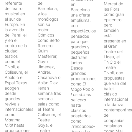
referente
de
Mercat de
en
del teatro
Barcelona,
les Flors
Barcelona
musical en
y los
como gran
una oferta
el sur de
monólogos
epicentro,
amplísima,
Europa. En
son su
pero
con
la avenida
motor.
también
espectáculos
del Paral·lel
Cómicos
está
pensados
y en el
como Berto
presente en
para que
centro de la
Romero,
el Gran
grandes y
ciudad,
Quim
Teatre del
pequeños
teatros
Masferrer,
Liceu, el
disfruten
como el
Goyo
TNC o el
juntos.
Tívoli, el
Jiménez,
Teatre
Desde
Coliseum, el
Andreu
Tívoli, con
grandes
Apolo o el
Casanova o
propuestas
producciones
Espai Texas
Abián Díaz
que van del
como
El
acogen
llenan
ballet
Mago Pop
o
desde
semana tras
clásico
Los chicos
grandes
semana
internacional
del coro
revivals
salas como
a la danza
hasta
internacionales
el Teatre
contemporáne
clásicos
como
Coliseum, el
de
adaptados
Mamma
Teatre
compañías
como
Mia!
hasta
Goya, el
catalanas
Trencanous-
producciones
Teatre
como Mal
Jazz
y
La