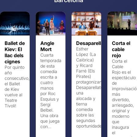
Barcelona
Ballet de
Angle
Desaparellats
Corta el
Kíev: El
Mort
Esther
cable
López (La
llac dels
Cuarta
rojo
Calòrica)
temporada
cignes
Corta el
y Ricard
de esta
Cable
Por quinto
Farré (Els
comedia
Rojo es el
año
Pirates)
escrita a
espectáculo
consecutivo,
protagonizan
cuatro
de
el Ballet
Desaparellats,
manos
improvisaci
de Kíev
una
por Roc
más
vuelve al
alocada y
Esquius y
divertido,
Teatre
tierna
Sergi
arriesgado,
Tívoli!
comedia
Belbel.
original y
sobre las
Una obra
moderno
segundas
que juega
que
oportunidades,...
con...
inaugura
el