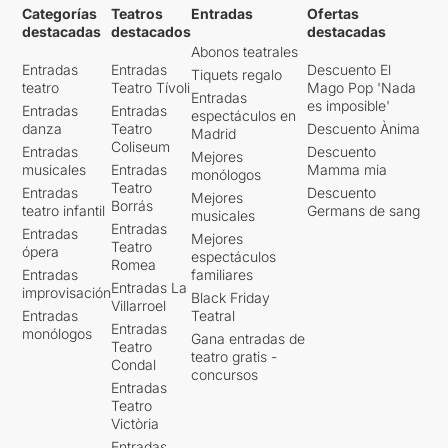
Categorías
Teatros
Entradas
Ofertas
destacadas
destacados
destacadas
Abonos teatrales
Entradas
Entradas
Descuento El
Tiquets regalo
teatro
Teatro Tívoli
Mago Pop 'Nada
Entradas
es imposible'
Entradas
Entradas
espectáculos en
danza
Teatro
Descuento Ànima
Madrid
Coliseum
Entradas
Descuento
Mejores
musicales
Entradas
Mamma mia
monólogos
Teatro
Entradas
Descuento
Mejores
Borrás
teatro infantil
Germans de sang
musicales
Entradas
Entradas
Mejores
Teatro
ópera
espectáculos
Romea
Entradas
familiares
Entradas La
improvisación
Black Friday
Villarroel
Entradas
Teatral
Entradas
monólogos
Gana entradas de
Teatro
teatro gratis -
Condal
concursos
Entradas
Teatro
Victòria
Entradas