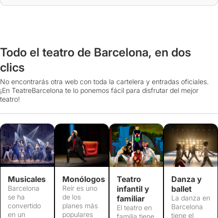
Todo el teatro de Barcelona, en dos
clics
No encontrarás otra web con toda la cartelera y entradas oficiales.
¡En TeatreBarcelona te lo ponemos fácil para disfrutar del mejor
teatro!
Musicales
Monólogos
Teatro
Danza y
Barcelona
Reír es uno
infantil y
ballet
se ha
de los
familiar
La danza en
convertido
planes más
Barcelona
El teatro en
en un
populares
tiene el
familia tiene