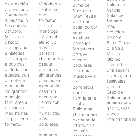
de creación
Victòria o el
Pelo o La
cuina de
propia como
Teatreneu,
Veronal.
Rossini
en el
Autónomos,
con
Salas de
Gran Teatre
el musical
o
formatos
formato
del Liceu,
Los chicos
que van del
más
pasando por
del coro
.
monólogo
reducido
series
Música en
clásico al
como el
estables
directo,
stand-up
Espai Texas
como los
coreografías
más
o la Sala
Magatzem
e historias
personal.
Versus
d’Ars —
que atrapan
Una manera
Glòries
cuentos
a públicos
directa,
completan
populares
de todas las
cercana y
una escena
en formato
edades, con
sin grandes
diversa, con
musical— o
una oferta
puestas en
festivales
los
que va de
escena de
como el
conciertos
los grandes
pasar un
Grec o el
Rock en
montajes
buen rato
Sâlmon que
Familia en el
familiares a
riendo con
suman cada
Teatre
propuestas
los
año nuevas
Poliorama.
más íntimas
humoristas
voces
Una manera
de pequeño
más
internacionales
perfecta de
formato.
populares
introducir a
del
los más
momento.