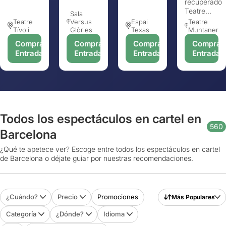
recuperado
Teatre...
Sala
Teatre
Versus
Espai
Teatre
Tívoli
Glòries
Texas
Muntaner
Comprar
Comprar
Comprar
Comprar
Entradas
Entradas
Entradas
Entradas
Todos los espectáculos en cartel en
560
Barcelona
¿Qué te apetece ver? Escoge entre todos los espectáculos en cartel
de Barcelona o déjate guiar por nuestras recomendaciones.
¿Cuándo?
Precio
Promociones
Más Populares
Categoría
¿Dónde?
Idioma