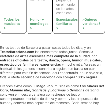
pequeños
en el mundo
de las artes
escénicas.
Todos los
Humor y
Espectáculos
¿Quieres
musicales
monólogos
familiares
ver danza?
>
>
>
>
En los teatros de Barcelona pasan cosas todos los días, y en
TeatreBarcelona.com
las encontrarás todas juntas. Somos
la
cartelera de artes escénicas más completa de la ciudad
, con
entradas oficiales
para
teatro, danza, ópera, humor, musicales,
espectáculos familiares, experiencias
y mucho más. Ya seas un
habitual de los grandes escenarios o alguien que busca un plan
diferente para este fin de semana, aquí encontrarás, en un solo sitio,
toda la oferta escénica de Barcelona con
compra 100% segura
.
Grandes éxitos como
El Mago Pop
, musicales como
Los Chicos del
Coro, Mamma Mia, Sonrisas y Lágrimas
o
Germans de Sang
conviven en nuestra cartelera con estrenos de teatro
contemporáneo, montajes de danza y ópera, y las propuestas de
humor y comedia más populares del momento. Cada semana hay