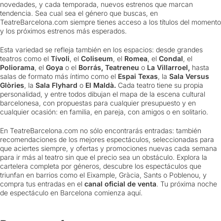
novedades, y cada temporada, nuevos estrenos que marcan
tendencia. Sea cual sea el género que buscas, en
TeatreBarcelona.com siempre tienes acceso a los títulos del momento
y los próximos estrenos más esperados.
Esta variedad se refleja también en los espacios: desde grandes
teatros como el
Tívoli
, el
Coliseum
, el
Romea
, el
Condal
, el
Poliorama
, el
Goya
o el
Borrás, Teatreneu
o
La Villarroel,
hasta
salas de formato más íntimo como el
Espai Texas
, la
Sala Versus
Glòries
, la
Sala Flyhard
o
El Maldà.
Cada teatro tiene su propia
personalidad, y entre todos dibujan el mapa de la escena cultural
barcelonesa, con propuestas para cualquier presupuesto y en
cualquier ocasión: en familia, en pareja, con amigos o en solitario.
En TeatreBarcelona.com no sólo encontrarás entradas: también
recomendaciones de los mejores espectáculos, seleccionadas para
que aciertes siempre, y ofertas y promociones nuevas cada semana
para ir más al teatro sin que el precio sea un obstáculo. Explora la
cartelera completa por géneros, descubre los espectáculos que
triunfan en barrios como el Eixample, Gràcia, Sants o Poblenou, y
compra tus entradas en el
canal oficial de venta
. Tu próxima noche
de espectáculo en Barcelona comienza aquí.