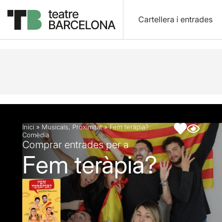
Cartellera i entrades
Descripció
Fitxa artística
Inici
»
Musicals
,
Proximitat
»
Fem teràpia?
Comèdia
Comprar entrades per a
Fem teràpia?