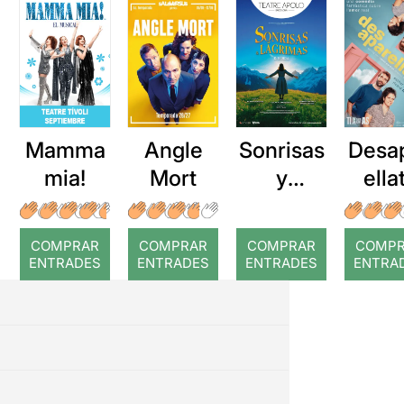
Mamma
Angle
Sonrisas
Desa
mia!
Mort
y
ella
lágrimas
COMPRAR
COMPRAR
COMPRAR
COMP
ENTRADES
ENTRADES
ENTRADES
ENTRA