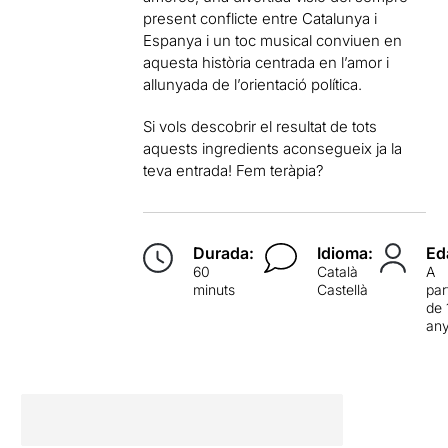
present conflicte entre Catalunya i
Espanya i un toc musical conviuen en
aquesta història centrada en l’amor i
allunyada de l’orientació política.
Si vols descobrir el resultat de tots
aquests ingredients aconsegueix ja la
teva entrada! Fem teràpia?
Durada:
Idioma:
Ed
60
Català
A
minuts
Castellà
par
de 
an