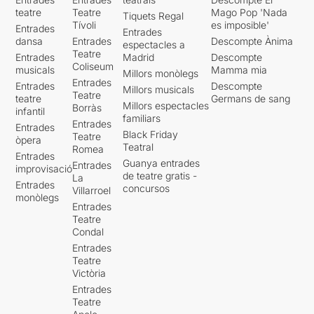
teatre
Teatre
Mago Pop 'Nada
Tiquets Regal
Tívoli
es imposible'
Entrades
Entrades
dansa
Entrades
Descompte Ànima
espectacles a
Teatre
Entrades
Madrid
Descompte
Coliseum
musicals
Mamma mia
Millors monòlegs
Entrades
Entrades
Descompte
Millors musicals
Teatre
teatre
Germans de sang
Millors espectacles
Borràs
infantil
familiars
Entrades
Entrades
Black Friday
Teatre
òpera
Teatral
Romea
Entrades
Guanya entrades
Entrades
improvisació
de teatre gratis -
La
Entrades
concursos
Villarroel
monòlegs
Entrades
Teatre
Condal
Entrades
Teatre
Victòria
Entrades
Teatre