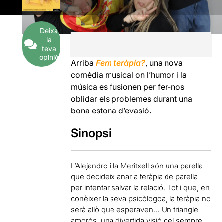
Deixa
la
teva
opinió
Arriba
Fem teràpia?
, una nova
comèdia musical on l’humor i la
música es fusionen per fer-nos
oblidar els problemes durant una
bona estona d’evasió.
Sinopsi
L’Alejandro i la Meritxell són una parella
que decideix anar a teràpia de parella
per intentar salvar la relació. Tot i que, en
conèixer la seva psicòlogoa, la teràpia no
serà allò que esperaven… Un triangle
amorós, una divertida visió del sempre