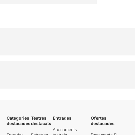
Categories
Teatres
Entrades
Ofertes
destacades
destacats
destacades
Abonaments
Entrades
Entrades
teatrals
Descompte El