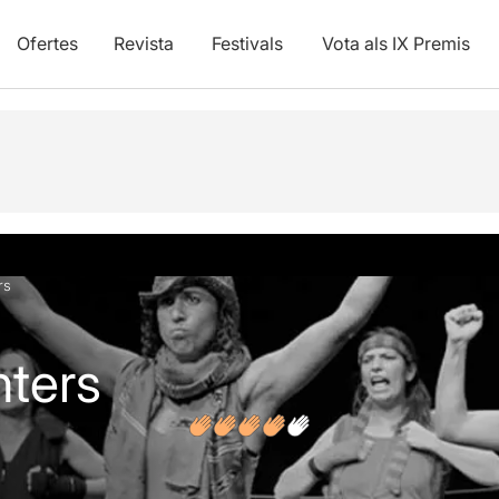
Ofertes
Revista
Festivals
Vota als IX Premis
vídeos
rs
hters