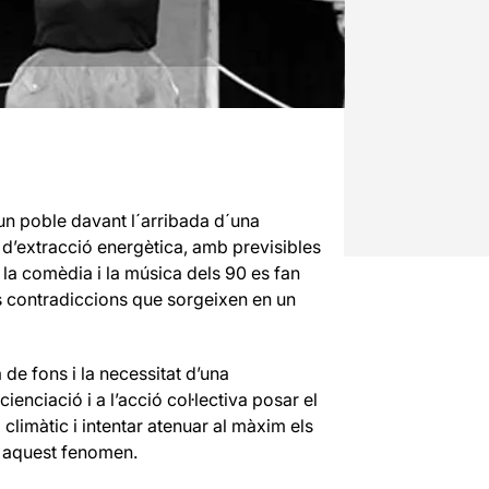
 un poble davant l´arribada d´una
d’extracció energètica, amb previsibles
n la comèdia i la música dels 90 es fan
 les contradiccions que sorgeixen en un
 de fons i la necessitat d’una
enciació i a l’acció col·lectiva posar el
 climàtic i intentar atenuar al màxim els
t aquest fenomen.