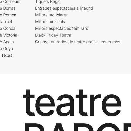
re Coliseum
Tiquets Regal
e Borràs
Entrades espectacles a Madrid
re Romea
Millors monòlegs
larroel
Millors musicals
re Condal
Millors espectacles familiars
e Victòria
Black Friday Teatral
e Apolo
Guanya entrades de teatre gratis - concursos
re Goya
i Texas