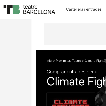
Cartellera i entrades
Descripció
Fitxa artística
Fotos i 
Inici
»
Proximitat
,
Teatre
»
Climate Fighte
Comprar entrades per a
Climate Fig