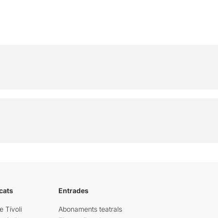
cats
Entrades
e Tívoli
Abonaments teatrals