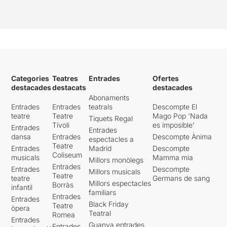
Categories
Teatres
Entrades
Ofertes
destacades
destacats
destacades
Abonaments
Entrades
Entrades
teatrals
Descompte El
teatre
Teatre
Mago Pop 'Nada
Tiquets Regal
Tívoli
es imposible'
Entrades
Entrades
dansa
Entrades
Descompte Ànima
espectacles a
Teatre
Entrades
Madrid
Descompte
Coliseum
musicals
Mamma mia
Millors monòlegs
Entrades
Entrades
Descompte
Millors musicals
Teatre
teatre
Germans de sang
Millors espectacles
Borràs
infantil
familiars
Entrades
Entrades
Black Friday
Teatre
òpera
Teatral
Romea
Entrades
Guanya entrades
Entrades