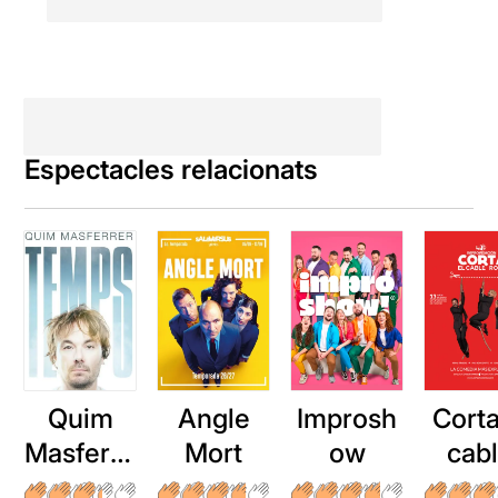
Espectacles relacionats
Quim
Angle
Improsh
Corta
Masferre
Mort
ow
cab
r: Temps
roj