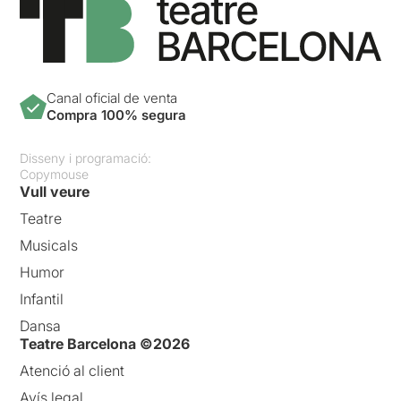
Canal oficial de venta
Compra 100% segura
Disseny i programació:
Copymouse
Vull veure
Teatre
Musicals
Humor
Infantil
Dansa
Teatre Barcelona ©2026
Atenció al client
Avís legal