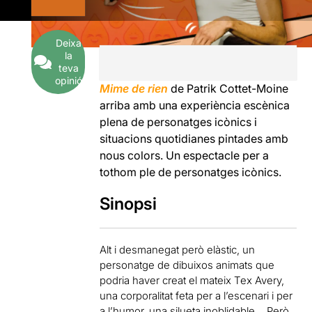
Deixa
la
teva
opinió
Mime de rien
de Patrik Cottet-Moine
arriba
amb una experiència escènica
plena de personatges icònics i
situacions quotidianes pintades amb
nous colors. Un espectacle per a
tothom ple de personatges icònics.
Sinopsi
Alt i desmanegat però elàstic, un
personatge de dibuixos animats que
podria haver creat el mateix Tex Avery,
una corporalitat feta per a l’escenari i per
a l’humor, una silueta inoblidable… Però