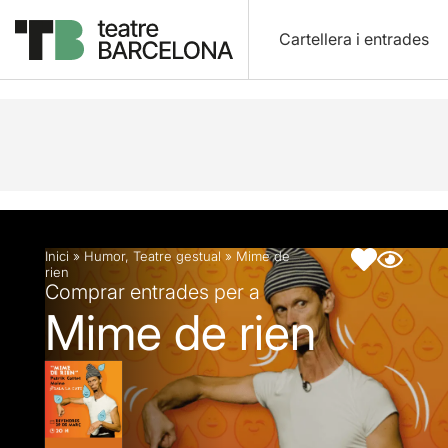
Cartellera i entrades
Descripció
Fitxa artística
Articles
Inici
»
Humor
,
Teatre gestual
»
Mime de
rien
Comprar entrades per a
Mime de rien