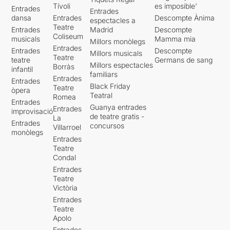
Tívoli
es imposible'
Entrades
Entrades
dansa
Entrades
Descompte Ànima
espectacles a
Teatre
Entrades
Madrid
Descompte
Coliseum
musicals
Mamma mia
Millors monòlegs
Entrades
Entrades
Descompte
Millors musicals
Teatre
teatre
Germans de sang
Millors espectacles
Borràs
infantil
familiars
Entrades
Entrades
Black Friday
Teatre
òpera
Teatral
Romea
Entrades
Guanya entrades
Entrades
improvisació
de teatre gratis -
La
Entrades
concursos
Villarroel
monòlegs
Entrades
Teatre
Condal
Entrades
Teatre
Victòria
Entrades
Teatre
Apolo
Entrades