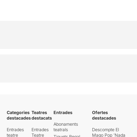
Categories
Teatres
Entrades
Ofertes
destacades
destacats
destacades
Abonaments
Entrades
Entrades
teatrals
Descompte El
teatre
Teatre
Mago Pop 'Nada
Tiquets Regal