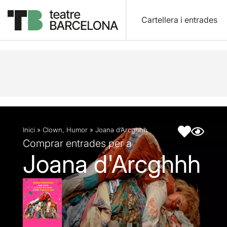
Cartellera i entrades
Descripció
Fitxa artística
Articles
Inici
»
Clown
,
Humor
»
Joana d’Arcghhh
Comprar entrades per a
Joana d'Arcghhh