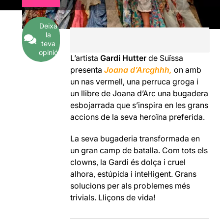
Deixa
la
teva
opinió
L’artista
Gardi Hutter
de Suïssa
presenta
Joana d’Arcghhh,
on amb
un nas vermell, una perruca groga i
un llibre de Joana d’Arc una bugadera
esbojarrada que s’inspira en les grans
accions de la seva heroïna preferida.
La seva bugaderia transformada en
un gran camp de batalla. Com tots els
clowns, la Gardi és dolça i cruel
alhora, estúpida i intel·ligent. Grans
solucions per als problemes més
trivials. Lliçons de vida!