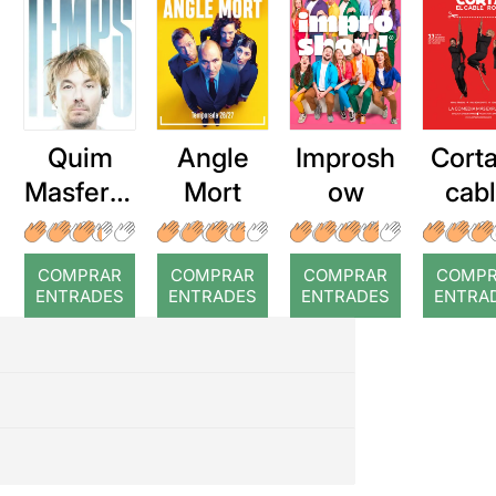
Quim
Angle
Improsh
Corta
Masferre
Mort
ow
cab
r: Temps
roj
COMPRAR
COMPRAR
COMPRAR
COMP
ENTRADES
ENTRADES
ENTRADES
ENTRA