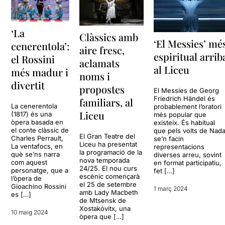
‘La
Clàssics amb
‘El Messies’ mé
cenerentola’:
aire fresc,
espiritual arrib
el Rossini
aclamats
al Liceu
més madur i
noms i
divertit
propostes
El Messies de Georg
Friedrich Händel és
familiars, al
La cenerentola
probablement l’oratori
Liceu
(1817) és una
més popular que
òpera basada en
existeix. És habitual
el conte clàssic de
que pels volts de Nada
El Gran Teatre del
Charles Perrault,
se’n facin
Liceu ha presentat
La ventafocs, en
representacions
la programació de la
què se’ns narra
diverses arreu, sovint
nova temporada
com aquest
en format participatiu,
24/25. El nou curs
personatge, que a
fet […]
escènic començarà
l’òpera de
el 25 de setembre
Gioachino Rossini
1 març 2024
amb Lady Macbeth
es […]
de Mtsensk de
Xostakóvitx, una
10 maig 2024
òpera que […]