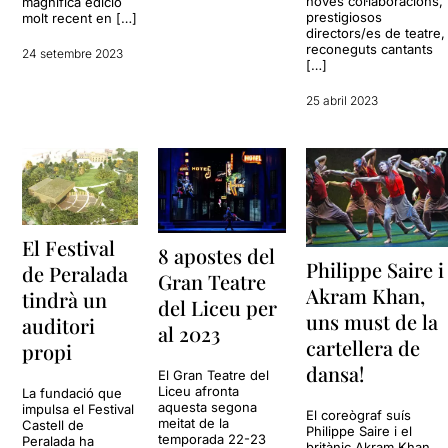
noves col·laboracions,
magnífica edició
prestigiosos
molt recent en […]
directors/es de teatre,
reconeguts cantants
24 setembre 2023
[…]
25 abril 2023
El Festival
8 apostes del
Philippe Saire i
de Peralada
Gran Teatre
Akram Khan,
tindrà un
del Liceu per
uns must de la
auditori
al 2023
cartellera de
propi
dansa!
El Gran Teatre del
Liceu afronta
La fundació que
aquesta segona
impulsa el Festival
El coreògraf suís
meitat de la
Castell de
Philippe Saire i el
temporada 22-23
Peralada ha
britànic Akram Khan