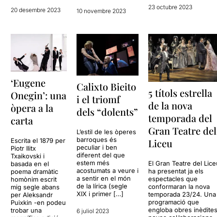
23 octubre 2023
20 desembre 2023
10 novembre 2023
‘Eugene
Calixto Bieito
5 títols estrella
Onegin’: una
i el triomf
de la nova
òpera a la
dels “dolents”
temporada del
carta
Gran Teatre del
L’estil de les òperes
barroques és
Escrita el 1879 per
Liceu
peculiar i ben
Piotr Ilitx
diferent del que
Txaikovski i
estem més
El Gran Teatre del Lic
basada en el
acostumats a veure i
ha presentat ja els
poema dramàtic
a sentir en el món
espectacles que
homònim escrit
de la lírica (segle
conformaran la nova
mig segle abans
XIX i primer […]
temporada 23/24. Una
per Aleksandr
programació que
Puixkin -en podeu
engloba obres inèdites
trobar una
6 juliol 2023