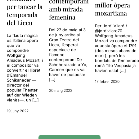
contemporani
millor òpera
per tancar la
amb mirada
mozartiana
temporada
femenina
del Liceu
Per Jordi Vilaró /
Del 27 de maig al 3
@jordivilaro70
de juny arriba al
La flauta màgica
Wolfgang Amadeus
Gran Teatre del
és l’última òpera
Mozart va compondre
Liceu, l’esperat
que va
aquesta òpera el 1791
espectacle de
compondre
(dos mesos abans de
flamenc
Wolfgang
morir), però les
contemporani De
Amadeus Mozart, i
bondats de l’emperado
Scheherazade a Yo,
el compositor va
romà Tito Vespasià ja
Carmen que es va
convertir el llibret
havien estat […]
haver de posposar
d’Emanuel
[…]
Schikaneder —
17 febrer 2020
director del
popular Theater
20 maig 2022
auf der Wieden
vienès—, un […]
19 juny 2022