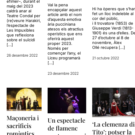
efímer–, durant el
Val la pena
maig del 2023
Hi ha òperes que s’ha
encapçalar aquest
caldrà anar al
fet un lloc indeleble al
article amb el nom
Teatre Condal per
cor del públic,
d’aquesta emotiva
(re)veure Harakiri,
i Il trovatore (1853) de
ària pucciniana
l’espectacle de
Giuseppe Verdi (1813-
atesos els atractius
Les Impuxibles
1901) és una d’elles. D
operístics que ens
que reflexiona
27 d’octubre al 8 de
oferirà aquest
sobre el suïcidi
novembre, Àlex
proper 2023.
[…]
Ollé recupera […]
Només per
començar l’any, el
26 desembre 2022
Liceu programarà
21 octubre 2022
[…]
23 desembre 2022
Maçoneria i
Un espectacle
‘La clemenza di
sacrificis
de flamenc
Tito’: potser la
romàntics