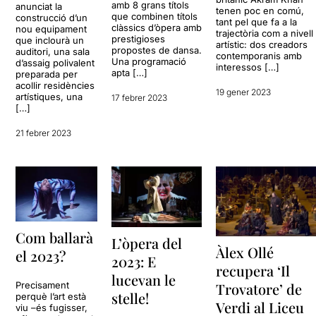
amb 8 grans títols
anunciat la
tenen poc en comú,
que combinen títols
construcció d’un
tant pel que fa a la
clàssics d’òpera amb
nou equipament
trajectòria com a nivell
prestigioses
que inclourà un
artístic: dos creadors
propostes de dansa.
auditori, una sala
contemporanis amb
Una programació
d’assaig polivalent
interessos […]
apta […]
preparada per
acollir residències
19 gener 2023
artístiques, una
17 febrer 2023
[…]
21 febrer 2023
Com ballarà
L’òpera del
Àlex Ollé
el 2023?
2023: E
recupera ‘Il
lucevan le
Precisament
Trovatore’ de
stelle!
perquè l’art està
Verdi al Liceu
viu –és fugisser,