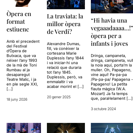
Òpera en
La traviata: la
“Hi havia una
format
millor òpera
vegaaadaaaa…!”
estiuenc
de Verdi?
òpera per a
Amb el precedent
infants i joves
Alexandre Dumas,
del Festival
fill, va conèixer la
d’Òpera de
cortesana Marie
Dringa, campaneta,
Butxaca, que va
Duplessis l’any 1844
dringa, campaneta, vul
néixer l’any 1993
i va iniciar-hi una
la noia aquí, porta’m la
de la mà de Toni
relació que duraria
muller. Oh, Papageno,
Rumbau al ja
tot l’any 1845.
vine aquí! Pa-pa-pa
desaparegut
Duplessis, però, va
/Pa-pa-pa/ Papagena 
Teatre Malic, i ja
emmalaltir i va
Papageno! La petita
en ple segle XXI,
acabar morint el […]
flauta màgica (W.A.
[…]
Mozart) Ja fa temps
20 gener 2025
que, paral·lelament […]
18 juny 2026
3 octubre 2024