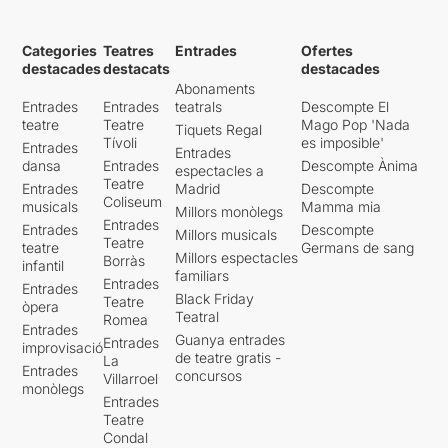
Categories
Teatres
Entrades
Ofertes
destacades
destacats
destacades
Abonaments
Entrades
Entrades
teatrals
Descompte El
teatre
Teatre
Mago Pop 'Nada
Tiquets Regal
Tívoli
es imposible'
Entrades
Entrades
dansa
Entrades
Descompte Ànima
espectacles a
Teatre
Entrades
Madrid
Descompte
Coliseum
musicals
Mamma mia
Millors monòlegs
Entrades
Entrades
Descompte
Millors musicals
Teatre
teatre
Germans de sang
Millors espectacles
Borràs
infantil
familiars
Entrades
Entrades
Black Friday
Teatre
òpera
Teatral
Romea
Entrades
Guanya entrades
Entrades
improvisació
de teatre gratis -
La
Entrades
concursos
Villarroel
monòlegs
Entrades
Teatre
Condal