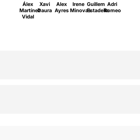
Álex
Xavi
Alex
Irene
Guillem
Adri
Pau
Martínez
Daura
Ayres
Minovas
Estadella
Romeo
Roigé
Vidal