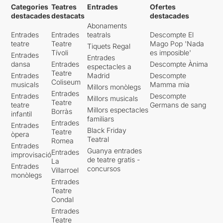
Categories
Teatres
Entrades
Ofertes
destacades
destacats
destacades
Abonaments
Entrades
Entrades
teatrals
Descompte El
teatre
Teatre
Mago Pop 'Nada
Tiquets Regal
Tívoli
es imposible'
Entrades
Entrades
dansa
Entrades
Descompte Ànima
espectacles a
Teatre
Entrades
Madrid
Descompte
Coliseum
musicals
Mamma mia
Millors monòlegs
Entrades
Entrades
Descompte
Millors musicals
Teatre
teatre
Germans de sang
Millors espectacles
Borràs
infantil
familiars
Entrades
Entrades
Black Friday
Teatre
òpera
Teatral
Romea
Entrades
Guanya entrades
Entrades
improvisació
de teatre gratis -
La
Entrades
concursos
Villarroel
monòlegs
Entrades
Teatre
Condal
Entrades
Teatre