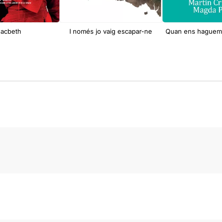
acbeth
I només jo vaig escapar-ne
Quan ens haguem 