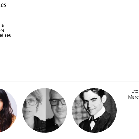
des
la
bre
el seu