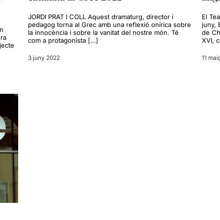
JORDI PRAT I COLL Aquest dramaturg, director i
El Te
pedagog torna al Grec amb una reflexió onírica sobre
juny, 
an
la innocència i sobre la vanitat del nostre món. Té
de Ch
ra
com a protagonista […]
XVI, 
jecte
]
3 juny 2022
11 mai