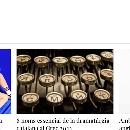
a
8 noms essencial de la dramatúrgia
Ambi
s
catalana al Grec 2022
angl