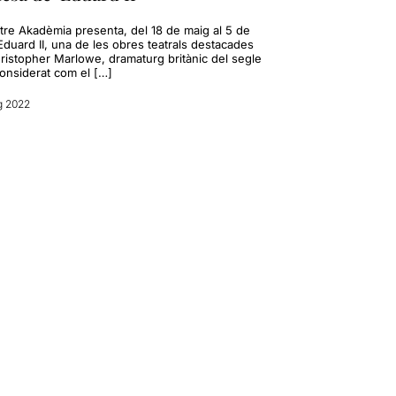
atre Akadèmia presenta, del 18 de maig al 5 de
Eduard II, una de les obres teatrals destacades
ristopher Marlowe, dramaturg britànic del segle
considerat com el […]
g 2022