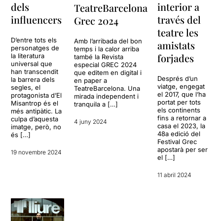
dels
interior a
TeatreBarcelona
influencers
través del
Grec 2024
teatre les
D’entre tots els
Amb l’arribada del bon
amistats
personatges de
temps i la calor arriba
forjades
la literatura
també la Revista
universal que
especial GREC 2024
han transcendit
que editem en digital i
Després d’un
la barrera dels
en paper a
viatge, engegat
segles, el
TeatreBarcelona. Una
el 2017, que l’ha
protagonista d’El
mirada independent i
portat per tots
Misantrop és el
tranquila a […]
els continents
més antipàtic. La
fins a retornar a
culpa d’aquesta
4 juny 2024
casa el 2023, la
imatge, però, no
48a edició del
és […]
Festival Grec
apostarà per ser
19 novembre 2024
el […]
11 abril 2024