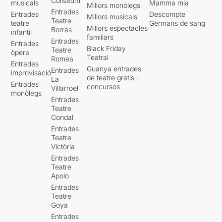
Coliseum
musicals
Mamma mia
Millors monòlegs
Entrades
Entrades
Descompte
Millors musicals
Teatre
teatre
Germans de sang
Millors espectacles
Borràs
infantil
familiars
Entrades
Entrades
Black Friday
Teatre
òpera
Teatral
Romea
Entrades
Guanya entrades
Entrades
improvisació
de teatre gratis -
La
Entrades
concursos
Villarroel
monòlegs
Entrades
Teatre
Condal
Entrades
Teatre
Victòria
Entrades
Teatre
Apolo
Entrades
Teatre
Goya
Entrades