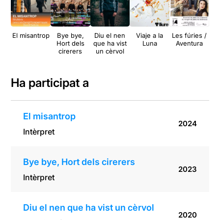
El misantrop
Bye bye,
Diu el nen
Viaje a la
Les fúries /
Hort dels
que ha vist
Luna
Aventura
h
cirerers
un cèrvol
m
del
Ha participat a
El misantrop
2024
Intèrpret
Bye bye, Hort dels cirerers
2023
Intèrpret
Diu el nen que ha vist un cèrvol
2020