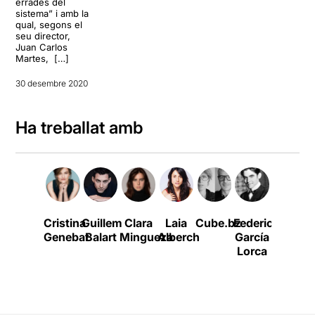
errades del
sistema” i amb la
qual, segons el
seu director,
Juan Carlos
Martes, […]
30 desembre 2020
Ha treballat amb
Cristina
Guillem
Clara
Laia
Cube.bz
Federico
Marc
Genebat
Balart
Mingueza
Alberch
García
Doming
Lorca