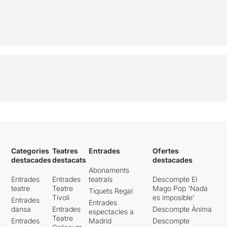
Categories
Teatres
Entrades
Ofertes
destacades
destacats
destacades
Abonaments
Entrades
Entrades
teatrals
Descompte El
teatre
Teatre
Mago Pop 'Nada
Tiquets Regal
Tívoli
es imposible'
Entrades
Entrades
dansa
Entrades
Descompte Ànima
espectacles a
Teatre
Entrades
Madrid
Descompte