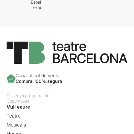
Espai
Texas
Canal oficial de venta
Compra 100% segura
Disseny i programació:
Copymouse
Vull veure
Teatre
Musicals
Humor