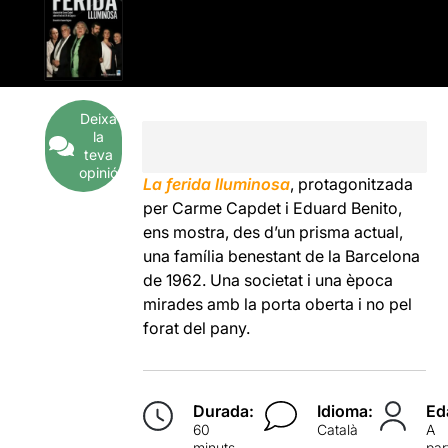
Deixa
la
teva
opinió
La ferida lluminosa
, protagonitzada
per Carme Capdet i Eduard Benito,
ens mostra, des d’un prisma actual,
una família benestant de la Barcelona
de 1962. Una societat i una època
mirades amb la porta oberta i no pel
forat del pany.
Durada:
Idioma:
Ed
60
Català
A
minuts
par