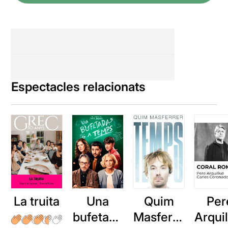
Espectacles relacionats
La truita
Una
Quim
Per
bufetada
Masferre
Arqui