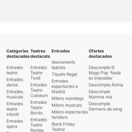
Categories
Teatres
Entrades
Ofertes
destacades
destacats
destacades
Abonaments
Entrades
Entrades
teatrals
Descompte El
teatre
Teatre
Mago Pop 'Nada
Tiquets Regal
Tívoli
es imposible'
Entrades
Entrades
dansa
Entrades
Descompte Ànima
espectacles a
Teatre
Entrades
Madrid
Descompte
Coliseum
musicals
Mamma mia
Millors monòlegs
Entrades
Entrades
Descompte
Millors musicals
Teatre
teatre
Germans de sang
Millors espectacles
Borràs
infantil
familiars
Entrades
Entrades
Black Friday
Teatre
òpera
Teatral
Romea