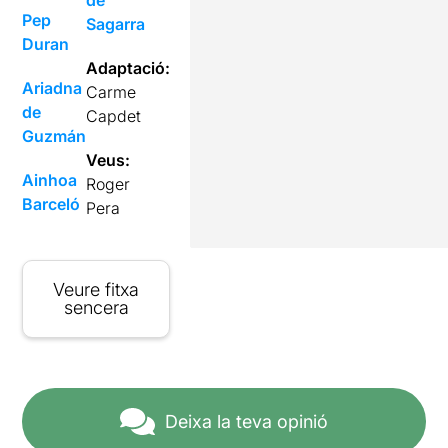
de
Pep
Sagarra
Duran
Adaptació:
Ariadna
Carme
de
Capdet
Guzmán
Veus:
Ainhoa
Roger
Barceló
Pera
Veure fitxa
sencera
Deixa la teva opinió