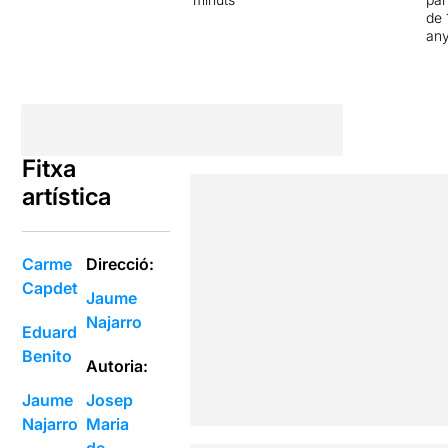
de 
an
Fitxa
artística
Carme
Direcció:
Capdet
Jaume
Najarro
Eduard
Benito
Autoria:
Jaume
Josep
Najarro
Maria