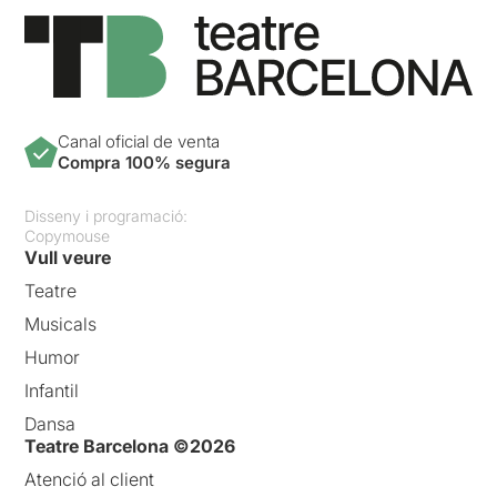
Canal oficial de venta
Compra 100% segura
Disseny i programació:
Copymouse
Vull veure
Teatre
Musicals
Humor
Infantil
Dansa
Teatre Barcelona ©2026
Atenció al client