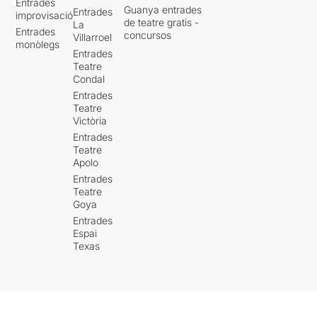
Entrades
Guanya entrades
Entrades
improvisació
de teatre gratis -
La
Entrades
concursos
Villarroel
monòlegs
Entrades
Teatre
Condal
Entrades
Teatre
Victòria
Entrades
Teatre
Apolo
Entrades
Teatre
Goya
Entrades
Espai
Texas