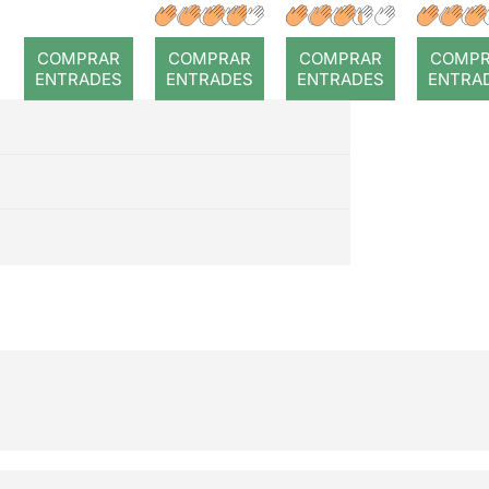
a temps
r: Temps
: Cor
romp
COMPRAR
COMPRAR
COMPRAR
COMP
ENTRADES
ENTRADES
ENTRADES
ENTRA