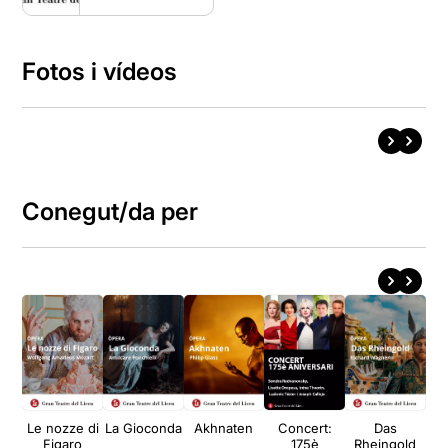
Fotos i vídeos
Conegut/da per
Le nozze di
La Gioconda
Akhnaten
Concert:
Das
Figaro
175è
Rheingold