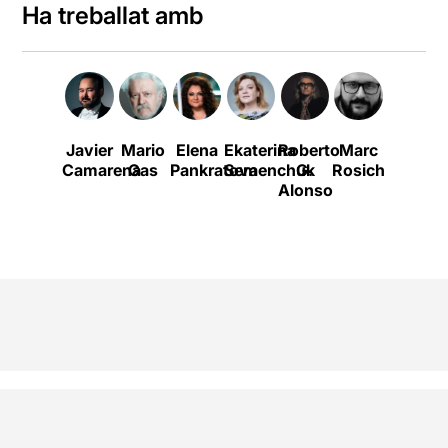
Ha treballat amb
Javier
Mario
Elena
Ekaterina
Roberto
Marc
Jordi
Camarena
Gas
Pankratova
Semenchuk
G.
Rosich
Cornude
P
Alonso