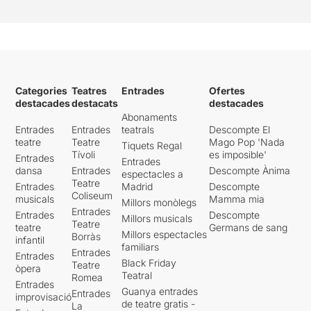
Categories
Teatres
Entrades
Ofertes
destacades
destacats
destacades
Abonaments
Entrades
Entrades
teatrals
Descompte El
teatre
Teatre
Mago Pop 'Nada
Tiquets Regal
Tívoli
es imposible'
Entrades
Entrades
dansa
Entrades
Descompte Ànima
espectacles a
Teatre
Entrades
Madrid
Descompte
Coliseum
musicals
Mamma mia
Millors monòlegs
Entrades
Entrades
Descompte
Millors musicals
Teatre
teatre
Germans de sang
Millors espectacles
Borràs
infantil
familiars
Entrades
Entrades
Black Friday
Teatre
òpera
Teatral
Romea
Entrades
Guanya entrades
Entrades
improvisació
de teatre gratis -
La