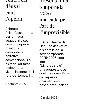
presenta una
déus (i
temporada
contra
25/26
l’òpera)
marcada per
l’art de
Akhnaten, de
l’imprevisible
Philip Glass, arriba
per primera
vegada al Liceu
El Gran Teatre del
com una òpera-
Liceu ha desvetllat
ritual que
els detalls de la
desborda la
seva temporada
narrativa
2025-2026 sota el
convencional. La
lema
història del faraó
“L’imprevisible”,
esdevé una
una proposta que
vivència sensorial i
conjuga grans títols
fora del temps, […]
del repertori
operístic amb
9 octubre 2025
noves produccions,
[…]
12 maig 2025