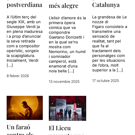
postverdiana
Catalunya
més alegre
A l’últim terç del
La grandesa de Le
L’elisir d’amore és la
segle XIX, amb un
nozze di
primera òpera
Giuseppe Verdi ja
Figaro consisteix a
còmica que va
en plena maduresa
transmetre una
compondre
i a prop d’anunciar
sensació de
Gaetano Donizetti i
la seva retirada
realitat, tant pel
en la qual se’ns
com a compositor
que fa al
mostra com
operístic, sorgeix
tractament dels
Nemorino, un humil
la scapigliatura.
personatges com
i somniador
Inicialment, Verdi
per les situacions
camperol, està
[…]
de l’obra, molt
enamorat d’una
superior a la […]
noia bella […]
8 febrer 2026
17 octubre 2025
13 novembre 2025
Un faraó
El Liceu
contra els