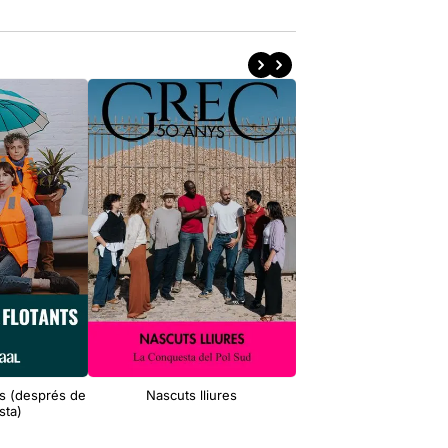
ts (després de
Nascuts lliures
Mivion (Ràdio Saraj
sta)