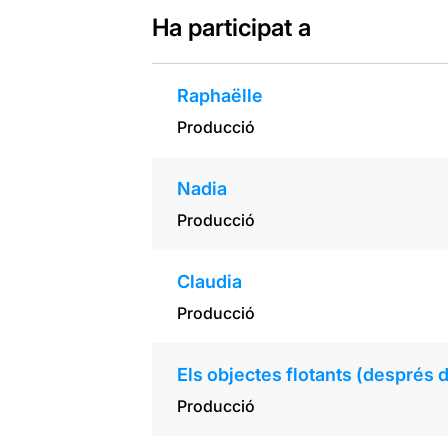
Ha participat a
Raphaëlle
Producció
Nadia
Producció
Claudia
Producció
Els objectes flotants (després 
Producció