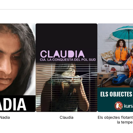
Nadia
Claudia
Els objectes flotan
la tempe