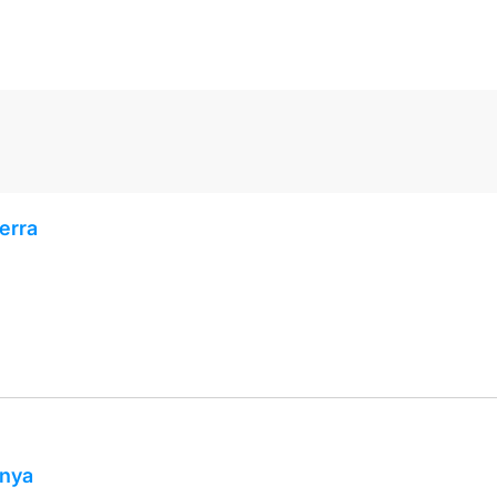
erra
unya