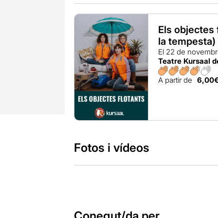
Els objectes
la tempesta)
El 22 de novemb
Teatre Kursaal 
A partir de
6,00
Fotos i vídeos
Conegut/da per