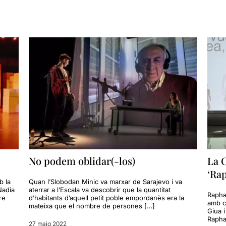
No podem oblidar(-los)
La 
‘Rap
b la
Quan l’Slobodan Minic va marxar de Sarajevo i va
Nadia
aterrar a l’Escala va descobrir que la quantitat
Rapha
re
d’habitants d’aquell petit poble empordanès era la
amb cr
mateixa que el nombre de persones […]
Giua i
Raphae
27 maig 2022