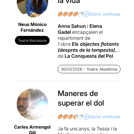
la vida
Opinió verificada
Neus Mònico
Anna Sahun
i
Elena
Fernández
Gadel
encapçalen el
repartiment de
Teatre Barcelona
l'obra
Els objectes flotants
(després de la tempesta)
,
de
La Conquesta del Pol
Sud
. Una producció de
La
Conquesta del Pol Sud i
30/01/2026 - Teatre Akadèmia
Teatre Akadèmia.
La tercera intèrpret és la
ballarina i coreògrafa
Ariadna Montfort
Maneres de
,
especialista en el llenguatge
superar el dol
del moviment, que a través
del seu cos ens transmet
tots els sentiments, i
Opinió verificada
canalitza l'energia de les
Carles Armengol
dues protagonistes.
Ja fa uns anys, la Tessa i la
Gili