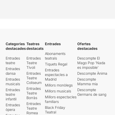
Categories
Teatres
Entrades
Ofertes
destacades
destacats
destacades
Abonaments
Entrades
Entrades
teatrals
Descompte El
teatre
Teatre
Mago Pop 'Nada
Tiquets Regal
Tívoli
es imposible'
Entrades
Entrades
dansa
Entrades
Descompte Ànima
espectacles a
Teatre
Entrades
Madrid
Descompte
Coliseum
musicals
Mamma mia
Millors monòlegs
Entrades
Entrades
Descompte
Millors musicals
Teatre
teatre
Germans de sang
Millors espectacles
Borràs
infantil
familiars
Entrades
Entrades
Black Friday
Teatre
òpera
Teatral
Romea