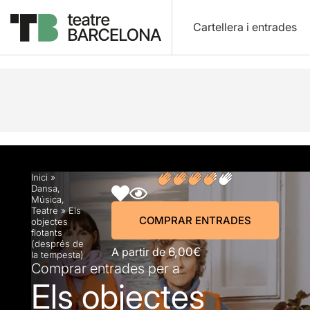
Cartellera i entrades
Descripció
Horaris
Fitxa artística
Fotos i víd
Inici
»
Dansa
,
Música
,
Teatre
»
Els
COMPRAR ENTRADES
objectes
flotants
(després de
A partir de
6,00€
la tempesta)
Comprar entrades per a
Els objectes