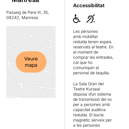
llibre d’autoajuda, podem
Accessibilitat
assegurar que convenç al
Passeig de Pere III, 35,
públic i que aconsegueix un
08242, Manresa
relat emotiu i sentit. Ja sigui
per una posada en escena
Les persones
elegant i sòbria, o ja sigui
amb mobilitat
per les interpretacions
reduïda tenen espais
d’
Anna Sahun
i
Elena
reservats al teatre. En
Gadel
, la proposta no
el moment de
decebrà pas gens a qui
comprar les entrades,
Veure
busqui respostes o per a qui
cal que ho
mapa
comuniquin al
es vulgui deixar vèncer per
personal de taquilla.
la veritat del teatre
testimonial.
La Sala Gran del
Teatre Kursaal
disposa d’un sistema
de transmissió del so
per a persones amb
capacitat auditiva
reduïda. El bucle
magnètic serveix per
a les persones