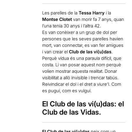
Les parelles de la
Tessa Harry
i la
Montse Clotet
van morir fa 7 anys, quan
l’una tenia 30 anys i l’altra 42.
Es van conèixer a un grup de dol per
persones que les seves parelles havien
mort, van connectar, es van fer amigues
i van crear el
Club de las vi(u)das
.
Perquè vídua és una paraula difícil, que
costa. Li van posar aquest nom perquè
volien mostrar aquesta realitat. Donar
visibilitat a allò invisible i trencar tabús.
Reivindicar el dol i el dret a viure’l. Com
es pugui, com es vulgui.
El Club de las vi(u)das: el
Club de las Vidas.
El Club de las vi(u)das
neix com un