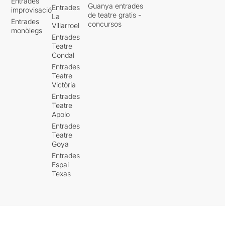
Entrades
Guanya entrades
Entrades
improvisació
de teatre gratis -
La
Entrades
concursos
Villarroel
monòlegs
Entrades
Teatre
Condal
Entrades
Teatre
Victòria
Entrades
Teatre
Apolo
Entrades
Teatre
Goya
Entrades
Espai
Texas