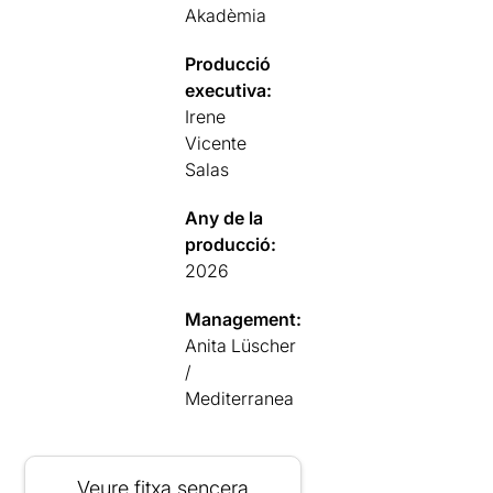
Akadèmia
Producció
executiva:
Irene
Vicente
Salas
Any de la
producció:
2026
Management:
Anita Lüscher
/
Mediterranea
Veure fitxa sencera