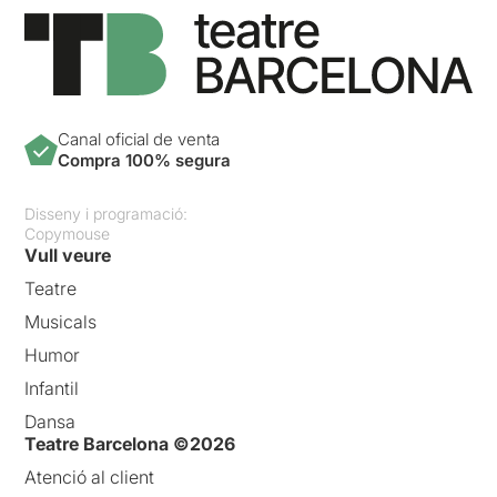
Canal oficial de venta
Compra 100% segura
Disseny i programació:
Copymouse
Vull veure
Teatre
Musicals
Humor
Infantil
Dansa
Teatre Barcelona ©2026
Atenció al client