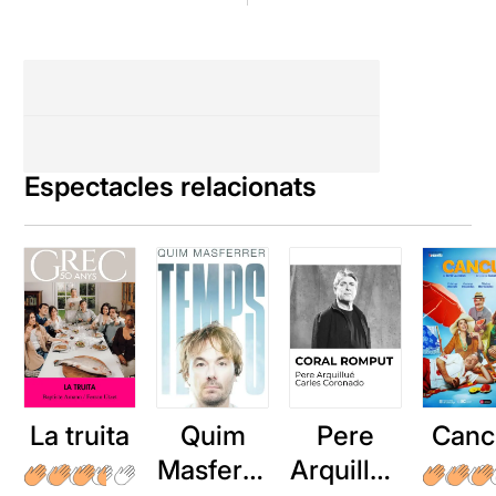
Espectacles relacionats
La truita
Quim
Pere
Canc
Masferre
Arquillué