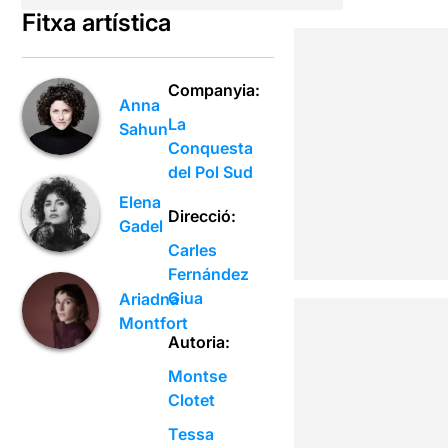
Fitxa artística
Companyia:
Anna
La
Sahun
Conquesta
del Pol Sud
Elena
Direcció:
Gadel
Carles
Fernández
Giua
Ariadna
Montfort
Autoria:
Montse
Clotet
Tessa