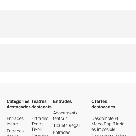
Categories
Teatres
Entrades
Ofertes
destacades
destacats
destacades
Abonaments
Entrades
Entrades
teatrals
Descompte El
teatre
Teatre
Mago Pop 'Nada
Tiquets Regal
Tívoli
es imposible'
Entrades
Entrades