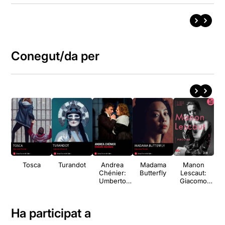
Conegut/da per
Tosca
Turandot
Andrea
Madama
Manon
Chénier:
Butterfly
Lescaut:
Umberto
Giacomo
Giordano
Puccini
Ha participat a