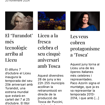
20 novembre 2024
El ‘Turandot’
Liceu a la
Les veus
més
fresca
cobren
tecnològic
celebra el
protagonisme
arriba al
seu cinquè
a ‘Tosca’
Liceu
aniversari
Aquest juny torna al
amb Tosca
Liceu una de les
El dilluns 7
òperes italianes
d’octubre el Liceu
Aquest divendres
més celebres i
inaugura la
28 de juny a les
representades.
temporada del seu
22h 255 municipis
Paco Azorín signa el
20è aniversari amb
acolliran la
muntatge, que ja es
Turandot, una
retransmissió en
va representar la
estrena mundial
directe de la
temporada 2013-
que estarà en
producció de
2014, i que amb […]
cartell del 7 al 25
Tosca de Puccini,
d’octubre. El títol