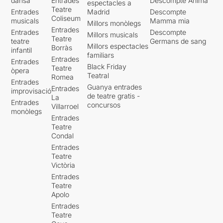
dansa
Entrades
Descompte Ànima
espectacles a
Teatre
Entrades
Madrid
Descompte
Coliseum
musicals
Mamma mia
Millors monòlegs
Entrades
Entrades
Descompte
Millors musicals
Teatre
teatre
Germans de sang
Millors espectacles
Borràs
infantil
familiars
Entrades
Entrades
Black Friday
Teatre
òpera
Teatral
Romea
Entrades
Guanya entrades
Entrades
improvisació
de teatre gratis -
La
Entrades
concursos
Villarroel
monòlegs
Entrades
Teatre
Condal
Entrades
Teatre
Victòria
Entrades
Teatre
Apolo
Entrades
Teatre