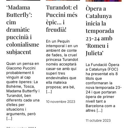
‘Madama
Turandot: el
Òpera a
Butterfly’:
Puccini més
Catalunya
cim
èpic… i
inicia la
dramàtic
freudià!
temporada
puccinià i
23-24 amb
En un Pequín
colonialisme
‘Romeu i
intemporal i en un
subjacent
ambient de conte
Julieta’
de fades, la cruel
princesa Turandot
Quan un pensa en
només acceptarà
La Fundació Òpera
Giacomo Puccini
casar-se amb qui
a Catalunya (FOC)
probablement li
superi tres
ha presentat els 8
vinguin al cap
endevinalles que
títols que
quatre òperes: La
ella mateixa
conformaran la
Bohème, Tosca,
proposa; ara bé,
nova temporada 23-
Madama Butterfly i
[…]
24 i que portaran
Turandot, ben
òpera de primer
diferents cada una
nivell tant a
10 novembre 2023
d’elles per
Barcelona com a
situacions i
altres […]
arguments, però
[…]
11 octubre 2023