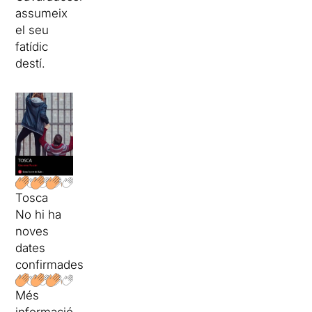
assumeix
el seu
fatídic
destí.
Tosca
No hi ha
noves
dates
confirmades
Més
informació