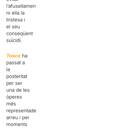
l’afusellament,
ni ella la
tristesa i
el seu
conseqüent
suïcidi.
Tosca
ha
passat a
la
posteritat
per ser
una de les
òperes
més
representades
arreu i per
moments