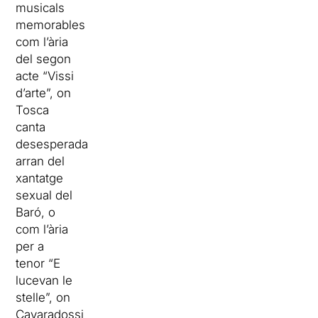
musicals
memorables
com l’ària
del segon
acte “Vissi
d’arte”, on
Tosca
canta
desesperada
arran del
xantatge
sexual del
Baró, o
com l’ària
per a
tenor “E
lucevan le
stelle”, on
Cavaradossi