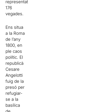
representat
176
vegades.
Ens situa
a la Roma
de l’any
1800, en
ple caos
polític. El
republicà
Cesare
Angelotti
fuig de la
presó per
refugiar-
se a la
basílica
de