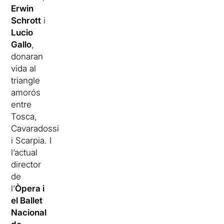
Erwin
Schrott
i
Lucio
Gallo
,
donaran
vida al
triangle
amorós
entre
Tosca,
Cavaradossi
i Scarpia. I
l’actual
director
de
l’
Òpera i
el Ballet
Nacional