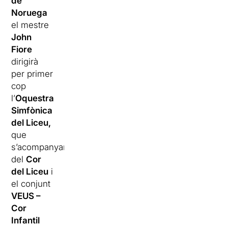
de
Noruega
el mestre
John
Fiore
dirigirà
per primer
cop
l’
Oquestra
Simfònica
del Liceu,
que
s’acompanyarà
del
Cor
del Liceu
i
el conjunt
VEUS –
Cor
Infantil