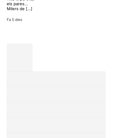
vacances entre
els pares…
amics en una
Milers de […]
revisió completa
de […]
Fa 5 dies
28 juliol 2026