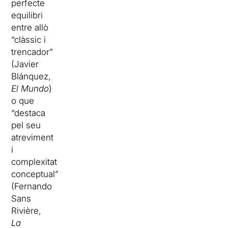
perfecte
equilibri
entre allò
“clàssic i
trencador”
(Javier
Blánquez,
El Mundo
)
o que
“destaca
pel seu
atreviment
i
complexitat
conceptual”
(Fernando
Sans
Rivière,
La