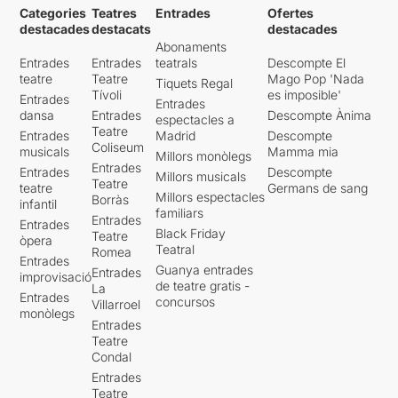
Categories
Teatres
Entrades
Ofertes
destacades
destacats
destacades
Abonaments
Entrades
Entrades
teatrals
Descompte El
teatre
Teatre
Mago Pop 'Nada
Tiquets Regal
Tívoli
es imposible'
Entrades
Entrades
dansa
Entrades
Descompte Ànima
espectacles a
Teatre
Entrades
Madrid
Descompte
Coliseum
musicals
Mamma mia
Millors monòlegs
Entrades
Entrades
Descompte
Millors musicals
Teatre
teatre
Germans de sang
Millors espectacles
Borràs
infantil
familiars
Entrades
Entrades
Black Friday
Teatre
òpera
Teatral
Romea
Entrades
Guanya entrades
Entrades
improvisació
de teatre gratis -
La
Entrades
concursos
Villarroel
monòlegs
Entrades
Teatre
Condal
Entrades
Teatre