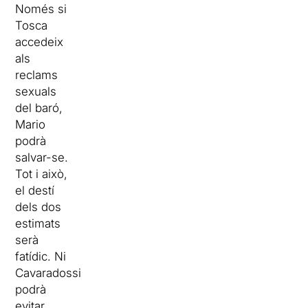
Només si
Tosca
accedeix
als
reclams
sexuals
del baró,
Mario
podrà
salvar-se.
Tot i això,
el destí
dels dos
estimats
serà
fatídic. Ni
Cavaradossi
podrà
evitar