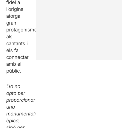
fidel a
l’original
atorga
gran
protagonisme
als
cantants i
els fa
connectar
amb el
públic.
“Jo no
opto per
proporcionar
una
monumentalitat
èpica,
sinó per