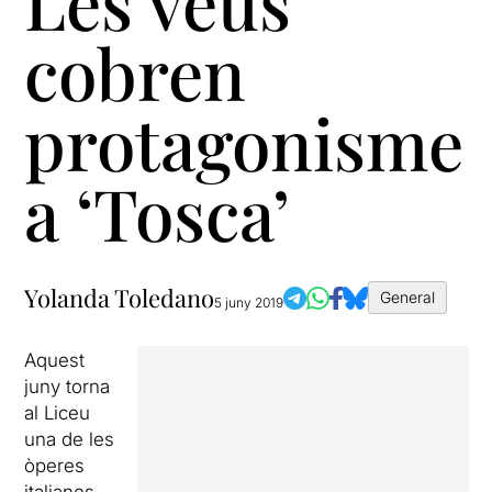
Les veus
cobren
protagonisme
a ‘Tosca’
Yolanda Toledano
General
5 juny 2019
Aquest
juny torna
al Liceu
una de les
òperes