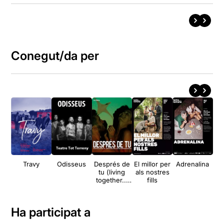
Conegut/da per
Travy
Odisseus
Després de
El millor per
Adrenalina
M
tu (living
als nostres
together...
fills
apart)
Ha participat a