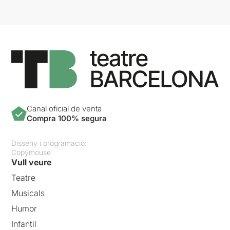
Canal oficial de venta
Compra 100% segura
Disseny i programació:
Copymouse
Vull veure
Teatre
Musicals
Humor
Infantil