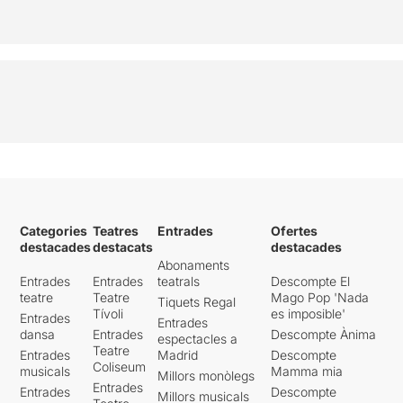
Categories
Teatres
Entrades
Ofertes
destacades
destacats
destacades
Abonaments
Entrades
Entrades
teatrals
Descompte El
teatre
Teatre
Mago Pop 'Nada
Tiquets Regal
Tívoli
es imposible'
Entrades
Entrades
dansa
Entrades
Descompte Ànima
espectacles a
Teatre
Entrades
Madrid
Descompte
Coliseum
musicals
Mamma mia
Millors monòlegs
Entrades
Entrades
Descompte
Millors musicals