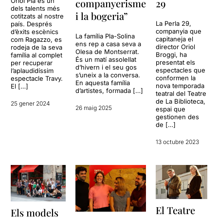
29
Oriol Pla és un
companyerisme
dels talents més
i la bogeria”
cotitzats al nostre
La Perla 29,
país. Després
companyia que
d’èxits escènics
La família Pla-Solina
capitaneja el
com Ragazzo, es
ens rep a casa seva a
director Oriol
rodeja de la seva
Olesa de Montserrat.
Broggi, ha
família al complet
És un matí assolellat
presentat els
per recuperar
d’hivern i el seu gos
espectacles que
l’aplaudidíssim
s’uneix a la conversa.
conformen la
espectacle Travy.
En aquesta família
nova temporada
El […]
d’artistes, formada […]
teatral del Teatre
de La Biblioteca,
25 gener 2024
26 maig 2025
espai que
gestionen des
de […]
13 octubre 2023
El Teatre
Els models