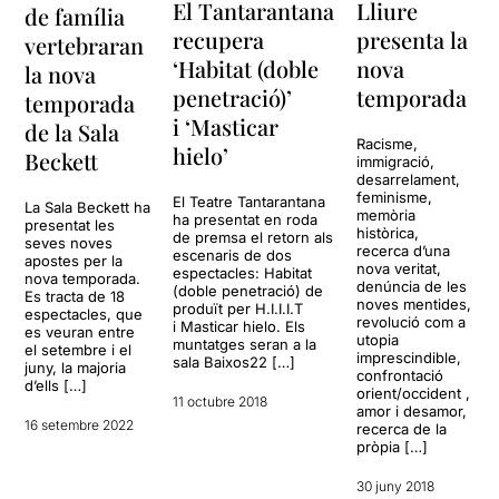
Lliure
El Tantarantana
de família
presenta la
recupera
vertebraran
nova
‘Habitat (doble
la nova
temporada
penetració)’
temporada
i ‘Masticar
de la Sala
Racisme,
hielo’
Beckett
immigració,
desarrelament,
feminisme,
El Teatre Tantarantana
La Sala Beckett ha
memòria
ha presentat en roda
presentat les
històrica,
de premsa el retorn als
seves noves
recerca d’una
escenaris de dos
apostes per la
nova veritat,
espectacles: Habitat
nova temporada.
denúncia de les
(doble penetració) de
Es tracta de 18
noves mentides,
produït per H.I.I.I.T
espectacles, que
revolució com a
i Masticar hielo. Els
es veuran entre
utopia
muntatges seran a la
el setembre i el
imprescindible,
sala Baixos22 […]
juny, la majoria
confrontació
d’ells […]
orient/occident ,
11 octubre 2018
amor i desamor,
16 setembre 2022
recerca de la
pròpia […]
30 juny 2018