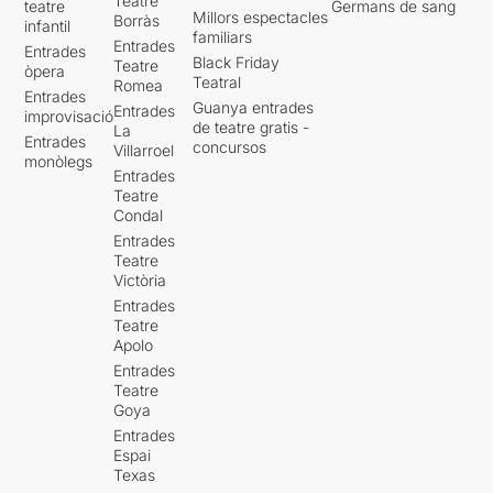
Teatre
teatre
Germans de sang
Millors espectacles
Borràs
infantil
familiars
Entrades
Entrades
Black Friday
Teatre
òpera
Teatral
Romea
Entrades
Guanya entrades
Entrades
improvisació
de teatre gratis -
La
Entrades
concursos
Villarroel
monòlegs
Entrades
Teatre
Condal
Entrades
Teatre
Victòria
Entrades
Teatre
Apolo
Entrades
Teatre
Goya
Entrades
Espai
Texas