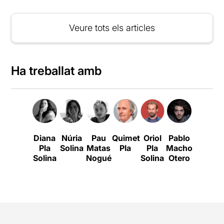
Veure tots els articles
Ha treballat amb
Diana
Núria
Pau
Quimet
Oriol
Pablo
Mar
Pla
Solina
Matas
Pla
Pla
Macho
Pawlow
Solina
Nogué
Solina
Otero