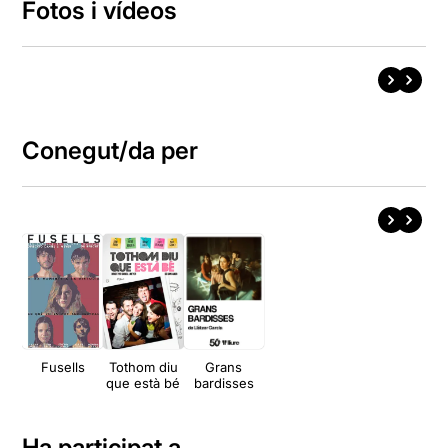
Fotos i vídeos
Conegut/da per
Fusells
Tothom diu
Grans
que està bé
bardisses
Ha participat a