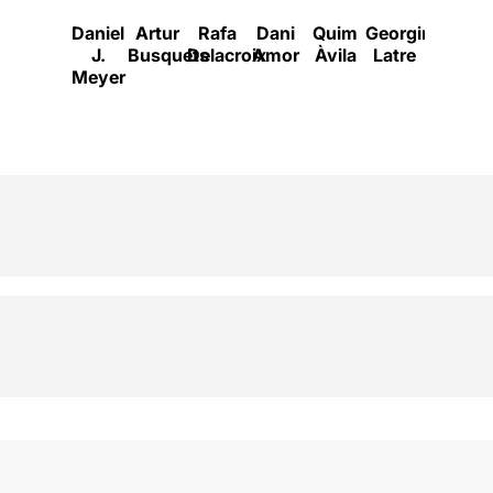
Daniel
Artur
Rafa
Dani
Quim
Georgina
Cristina
J.
Busquets
Delacroix
Amor
Àvila
Latre
Arenas
Meyer