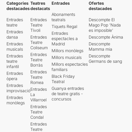
Categories
Teatres
Entrades
Ofertes
destacades
destacats
destacades
Abonaments
Entrades
Entrades
teatrals
Descompte El
teatre
Teatre
Mago Pop 'Nada
Tiquets Regal
Tívoli
es imposible'
Entrades
Entrades
dansa
Entrades
Descompte Ànima
espectacles a
Teatre
Entrades
Madrid
Descompte
Coliseum
musicals
Mamma mia
Millors monòlegs
Entrades
Entrades
Descompte
Millors musicals
Teatre
teatre
Germans de sang
Millors espectacles
Borràs
infantil
familiars
Entrades
Entrades
Black Friday
Teatre
òpera
Teatral
Romea
Entrades
Guanya entrades
Entrades
improvisació
de teatre gratis -
La
Entrades
concursos
Villarroel
monòlegs
Entrades
Teatre
Condal
Entrades
Teatre