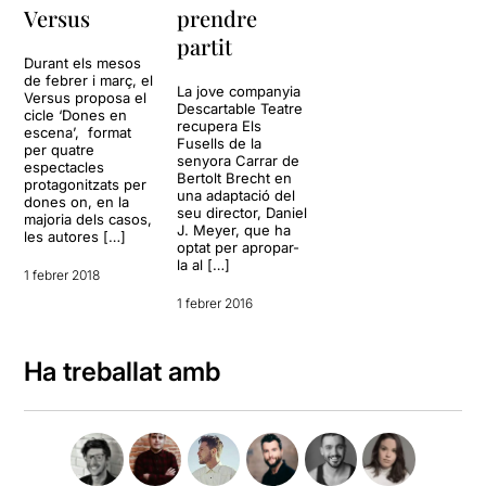
Versus
prendre
partit
Durant els mesos
de febrer i març, el
La jove companyia
Versus proposa el
Descartable Teatre
cicle ‘Dones en
recupera Els
escena’, format
Fusells de la
per quatre
senyora Carrar de
espectacles
Bertolt Brecht en
protagonitzats per
una adaptació del
dones on, en la
seu director, Daniel
majoria dels casos,
J. Meyer, que ha
les autores […]
optat per apropar-
la al […]
1 febrer 2018
1 febrer 2016
Ha treballat amb