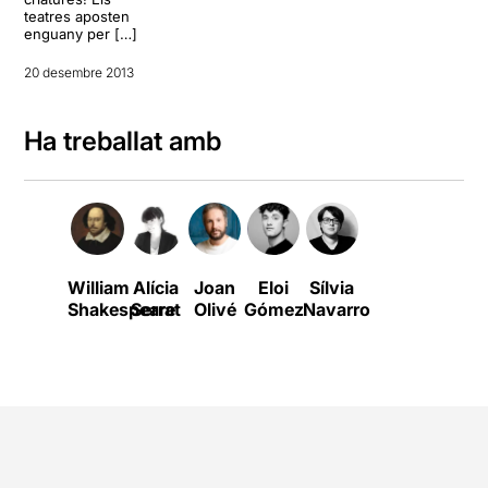
teatres aposten
enguany per […]
20 desembre 2013
Ha treballat amb
William
Alícia
Joan
Eloi
Sílvia
Shakespeare
Serrat
Olivé
Gómez
Navarro