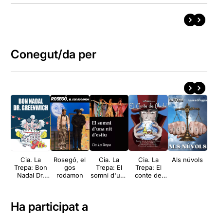
Conegut/da per
Cia. La
Rosegó, el
Cia. La
Cia. La
Als núvols
Trepa: Bon
gos
Trepa: El
Trepa: El
Nadal Dr.
rodamon
somni d'una
conte de
Ra
Greenwich
nit d'estiu
Nadal
es
l'
Ha participat a