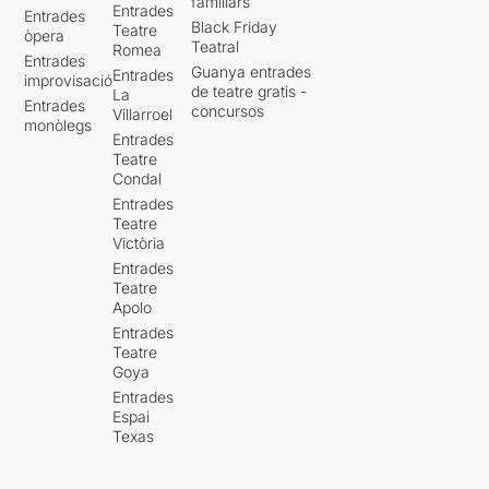
familiars
Entrades
Entrades
Black Friday
Teatre
òpera
Teatral
Romea
Entrades
Guanya entrades
Entrades
improvisació
de teatre gratis -
La
Entrades
concursos
Villarroel
monòlegs
Entrades
Teatre
Condal
Entrades
Teatre
Victòria
Entrades
Teatre
Apolo
Entrades
Teatre
Goya
Entrades
Espai
Texas