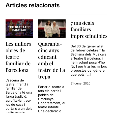
Articles relacionats
7 musicals
familiars
imprescindibles
Les millors
Quaranta-
Del 30 de gener al 9
obres de
cinc anys
de febrer celebrem la
Setmana dels Musicals
teatre
educant
a Teatre Barcelona, i
familiar de
amb el
hem volgut posar-t’ho
fàcil per triar les millors
Barcelona
teatre de La
propostes del gènere
que pots […]
trepa
L’escena de
21 gener 2020
teatre infantil i
Portar el teatre a
familiar de
tots els barris i
Barcelona té una
pobles de
llarga tradició:
Catalunya.
aprofita-la, treu-
Concretament, el
los de casa i
teatre infantil.
porta’ls a un dels
Una declaració
molts espais