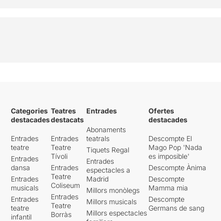
Categories
Teatres
Entrades
Ofertes
destacades
destacats
destacades
Abonaments
Entrades
Entrades
teatrals
Descompte El
teatre
Teatre
Mago Pop 'Nada
Tiquets Regal
Tívoli
es imposible'
Entrades
Entrades
dansa
Entrades
Descompte Ànima
espectacles a
Teatre
Entrades
Madrid
Descompte
Coliseum
musicals
Mamma mia
Millors monòlegs
Entrades
Entrades
Descompte
Millors musicals
Teatre
teatre
Germans de sang
Millors espectacles
Borràs
infantil