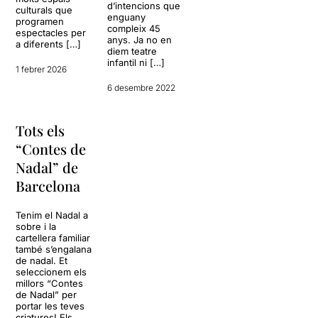
d’intencions que
culturals que
enguany
programen
compleix 45
espectacles per
anys. Ja no en
a diferents […]
diem teatre
infantil ni […]
1 febrer 2026
6 desembre 2022
Tots els
“Contes de
Nadal” de
Barcelona
Tenim el Nadal a
sobre i la
cartellera familiar
també s’engalana
de nadal. Et
seleccionem els
millors “Contes
de Nadal” per
portar les teves
criatures! Els