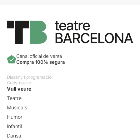
Canal oficial de venta
Compra 100% segura
Disseny i programació:
Copymouse
Vull veure
Teatre
Musicals
Humor
Infantil
Dansa