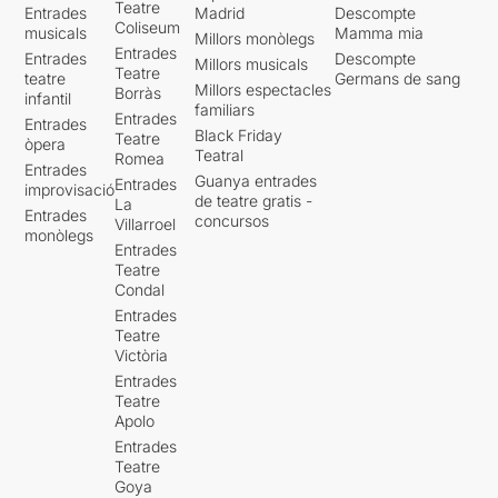
Teatre
Entrades
Madrid
Descompte
Coliseum
musicals
Mamma mia
Millors monòlegs
Entrades
Entrades
Descompte
Millors musicals
Teatre
teatre
Germans de sang
Millors espectacles
Borràs
infantil
familiars
Entrades
Entrades
Black Friday
Teatre
òpera
Teatral
Romea
Entrades
Guanya entrades
Entrades
improvisació
de teatre gratis -
La
Entrades
concursos
Villarroel
monòlegs
Entrades
Teatre
Condal
Entrades
Teatre
Victòria
Entrades
Teatre
Apolo
Entrades
Teatre
Goya