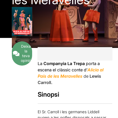
Deixa
la
teva
opinió
La
Companyia La Trepa
porta a
escena el clàssic conte d’
Alícia al
País de les Meravelles
de
Lewis
Carroll.
Sinopsi
El Sr. Carroll i les germanes Liddell
pugen a les golfes disposats a passar