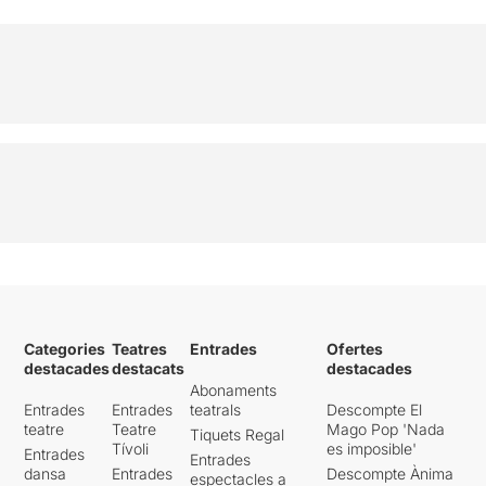
Categories
Teatres
Entrades
Ofertes
destacades
destacats
destacades
Abonaments
Entrades
Entrades
teatrals
Descompte El
teatre
Teatre
Mago Pop 'Nada
Tiquets Regal
Tívoli
es imposible'
Entrades
Entrades
dansa
Entrades
Descompte Ànima
espectacles a