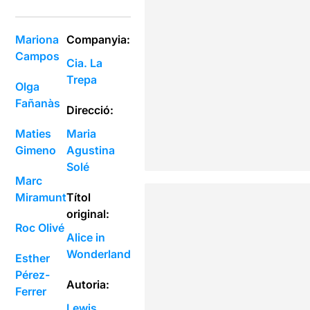
Mariona
Companyia:
Campos
Cia. La
Trepa
Olga
Fañanàs
Direcció:
Maties
Maria
Gimeno
Agustina
Solé
Marc
Miramunt
Títol
original:
Roc Olivé
Alice in
Wonderland
Esther
Pérez-
Autoria:
Ferrer
Lewis