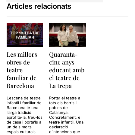
Articles relacionats
Les millors
Quaranta-
obres de
cinc anys
teatre
educant amb
familiar de
el teatre de
Barcelona
La trepa
L’escena de teatre
Portar el teatre a
infantil i familiar de
tots els barris i
Barcelona té una
pobles de
llarga tradició:
Catalunya.
aprofita-la, treu-los
Concretament, el
de casa i porta’ls a
teatre infantil. Una
un dels molts
declaració
espais culturals
d’intencions que