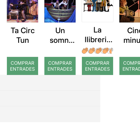
La
Ta Circ
Un
Cin
llibreria
Tun
somni
minu
màgica
pirata
COMPRAR
COMPRAR
COMPRAR
COMP
ENTRADES
ENTRADES
ENTRADES
ENTRA