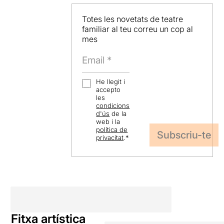
Totes les novetats de teatre
familiar al teu correu un cop al
mes
He llegit i
accepto
les
condicions
d'ús
de la
web i la
política de
privacitat
.
*
Fitxa artística