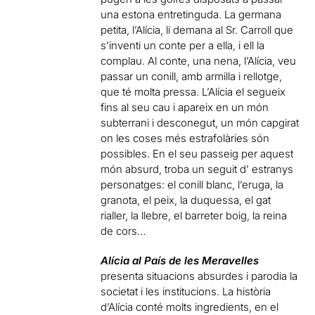
una estona entretinguda. La germana
petita, l’Alícia, li demana al Sr. Carroll que
s’inventi un conte per a ella, i ell la
complau. Al conte, una nena, l’Alícia, veu
passar un conill, amb armilla i rellotge,
que té molta pressa. L’Alícia el segueix
fins al seu cau i apareix en un món
subterrani i desconegut, un món capgirat
on les coses més estrafolàries són
possibles. En el seu passeig per aquest
món absurd, troba un seguit d’ estranys
personatges: el conill blanc, l’eruga, la
granota, el peix, la duquessa, el gat
rialler, la llebre, el barreter boig, la reina
de cors…
Alícia al País de les Meravelles
presenta situacions absurdes i parodia la
societat i les institucions. La història
d’Alícia conté molts ingredients, en el