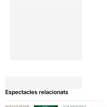
matisos i una enorme
capacitat de connectar amb
el públic.
Per poder veure la ressenya
original, només cal clicar en
aquest
ENLLAÇ
Espectacles relacionats