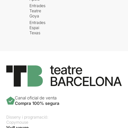
Entrades
Teatre
Goya
Entrades
Espai
Texas
Canal oficial de venta
Compra 100% segura
Disseny i programació:
Copymouse
Vull veure