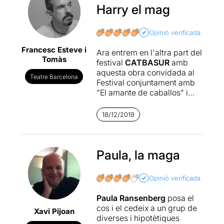
Harry el mag
Opinió verificada
Francesc Esteve i
Ara entrem en l'altra part del
Tomàs
festival
CATBASUR
amb
aquesta obra convidada al
Teatre Barcelona
Festival conjuntament amb
"El amante de caballos" i
que esperem veure
pròximament.
18/12/2019
Paula Ransenberg presenta
aquest cop l'obra "Para mi
sos hermosa" que s'ha vist
Paula, la maga
representada anteriorment a
Argentina amb gran èxit i la
Opinió verificada
veritat és que no és estrany.
L'actriu representa diferents
Paula Ransenberg
posa el
dones dins d'aquesta funció.
cos i el cedeix a un grup de
Xavi Pijoan
Podríem dir que l'obra parla
diverses i hipotètiques
de les dones del mag Harry,