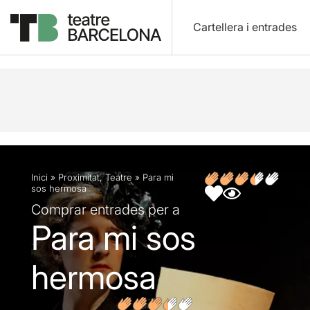
Cartellera i entrades
Descripció
Fitxa artística
Opinions
Articles
Inici
»
Proximitat
,
Teatre
»
Para mi
sos hermosa
Comprar entrades per a
Para mi sos
hermosa