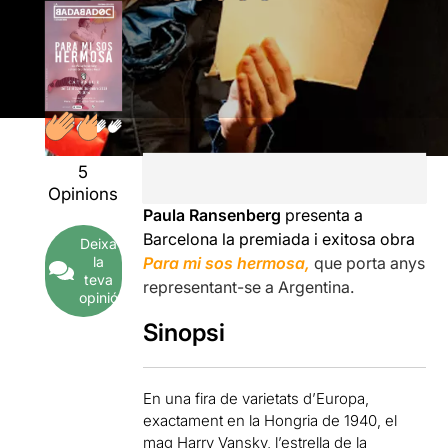
5
Opinions
Paula Ransenberg
presenta a
Barcelona la premiada i exitosa obra
Deixa
la
Para mi sos hermosa,
que porta anys
teva
representant-se a Argentina.
opinió
Sinopsi
En
una fira
de varietats
d’Europa,
exactament en la
Hongria de
1940
, el
mag
Harry
Vansky
, l’estrella
de la