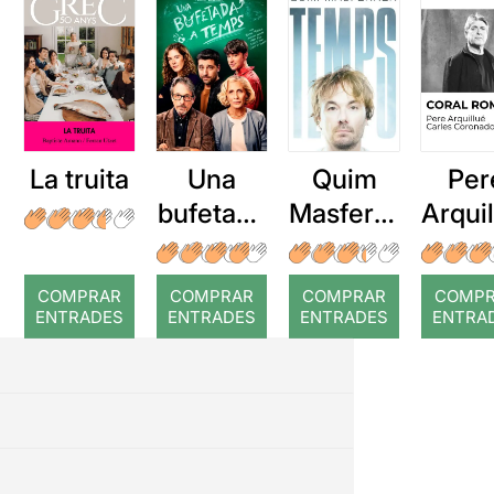
La truita
Una
Quim
Per
bufetada
Masferre
Arqui
a temps
r: Temps
: Cor
romp
COMPRAR
COMPRAR
COMPRAR
COMP
ENTRADES
ENTRADES
ENTRADES
ENTRA