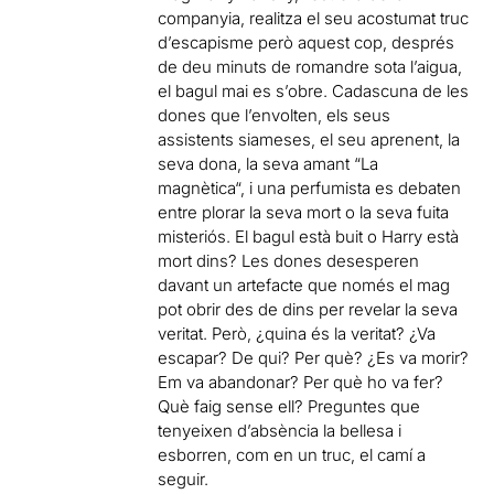
companyia,
realitza
el seu acostumat
truc
d’escapisme
però aquest cop
, després
de deu
minuts de
romandre sota l’
aigua,
el
bagul
mai
es
s’obre.
Cadascuna de
les
dones
que l’envolten
, els seus
assistents
siameses
,
el seu aprenent
, la
seva
dona, la seva
amant
“La
magnètica
“, i una
perfumista
es debaten
entre
plorar
la seva mort o
la seva fuita
misteriós.
El
bagul
està
buit o
Harry
està
mort
dins?
Les
dones
desesperen
davant un
artefacte que
només
el mag
pot obrir
des de dins
per revelar la seva
veritat.
Però
,
¿
quina és la veritat
?
¿
Va
escapar
?
De qui
?
Per què
?
¿
Es va morir
?
Em
va abandonar
?
Per què
ho va fer
?
Què
faig
sense
ell
?
Preguntes que
tenyeixen
d’absència
la bellesa
i
esborren
, com en un
truc
, el camí a
seguir.