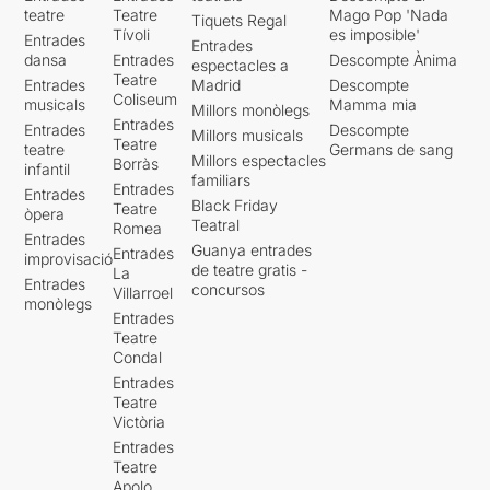
teatre
Teatre
Mago Pop 'Nada
Tiquets Regal
Tívoli
es imposible'
Entrades
Entrades
dansa
Entrades
Descompte Ànima
espectacles a
Teatre
Entrades
Madrid
Descompte
Coliseum
musicals
Mamma mia
Millors monòlegs
Entrades
Entrades
Descompte
Millors musicals
Teatre
teatre
Germans de sang
Millors espectacles
Borràs
infantil
familiars
Entrades
Entrades
Black Friday
Teatre
òpera
Teatral
Romea
Entrades
Guanya entrades
Entrades
improvisació
de teatre gratis -
La
Entrades
concursos
Villarroel
monòlegs
Entrades
Teatre
Condal
Entrades
Teatre
Victòria
Entrades
Teatre
Apolo