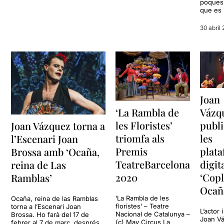
poques
que es 
30 abril
Joan
Vázq
‘La Rambla de
publi
les Floristes’
Joan Vázquez torna a
les
triomfa als
l’Escenari Joan
plat
Premis
Brossa amb ‘Ocaña,
digit
TeatreBarcelona
reina de Las
‘Copl
2020
Ramblas’
Ocañ
‘La Rambla de les
Ocaña, reina de las Ramblas
floristes’ – Teatre
torna a l’Escenari Joan
L’actor 
Nacional de Catalunya –
Brossa. Ho farà del 17 de
Joan Vá
(c) May Circus La
febrer al 7 de març, després