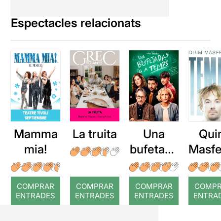
Espectacles relacionats
Mamma
La truita
Una
Qui
mia!
bufetada
Masfe
a temps
r: Te
COMPRAR
COMPRAR
COMPRAR
COMP
ENTRADES
ENTRADES
ENTRADES
ENTRA