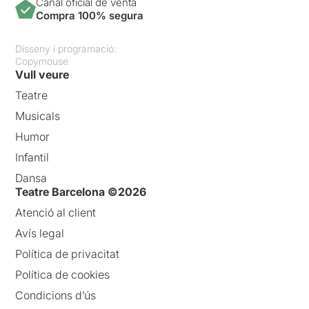
Canal oficial de venta
Compra 100% segura
Disseny i programació:
Copymouse
Vull veure
Teatre
Musicals
Humor
Infantil
Dansa
Teatre Barcelona ©2026
Atenció al client
Avís legal
Política de privacitat
Política de cookies
Condicions d’ús