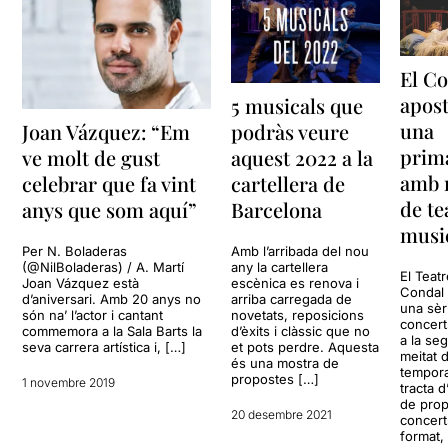
El C
apost
5 musicals que
una
podràs veure
Joan Vázquez: “Em
prim
aquest 2022 a la
ve molt de gust
amb 
cartellera de
celebrar que fa vint
de te
Barcelona
anys que som aquí”
musi
Amb l’arribada del nou
Per N. Boladeras
any la cartellera
(@NilBoladeras) / A. Martí
El Teat
escènica es renova i
Joan Vázquez està
Condal 
arriba carregada de
d’aniversari. Amb 20 anys no
una sèr
novetats, reposicions
són na’ l’actor i cantant
concert
d’èxits i clàssic que no
commemora a la Sala Barts la
a la se
et pots perdre. Aquesta
seva carrera artística i, […]
meitat 
és una mostra de
tempor
propostes […]
1 novembre 2019
tracta d
de prop
20 desembre 2021
concert
format,