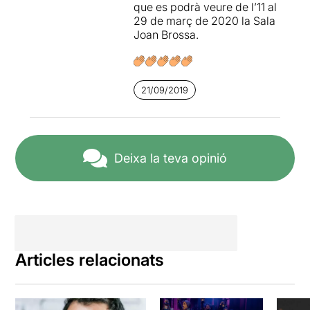
que es podrà veure de l’11 al
als Free Tours i les gerres de
29 de març de 2020 la Sala
sagnia amb palletes de
Joan Brossa.
colors quilomètriques. En
qualsevol cas, jo prefereixo
pensar en quin serà la figura
transgressora que tornarà a
21/09/2019
recordar-nos que
aquesta
ciutat mai va deixar de ser
un escenari.
Deixa la teva opinió
Articles relacionats