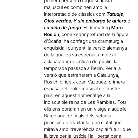
primera persona d’aquest artista
majúscul es combinen amb la
interpretació de clàssics com
Tatuaje
,
Ojos verdes
,
Y sin embargo te quiero
o
La niña de fuego
. El dramaturg
Marc
Rosich
, coneixedor profund de la figura
d’Ocaña, ha confegit una dramatúrgia
exquisida i punyent, la versió alemanya
de la qual es va estrenar, amb èxit
aclaparador de crítica i de públic, la
temporada passada a Berlín. Per a la
versió que estrenarem a Catalunya,
Rosich dirigeix Joan Vázquez, primera
espasa del teatre musical del nostre
país, en aquest homenatge a la
indiscutible reina de Les Rambles. Tots
ells ens portaran en un viatge a aquella
Barcelona de finals dels setanta i
principis dels vuitanta, una ciutat que
mirava amb irreverència cap al futur i que
lluitava per la justícia i la llibertat per a