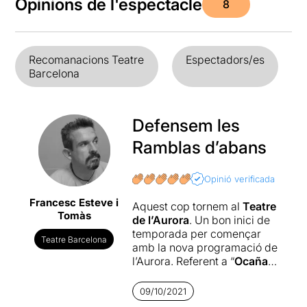
Opinions de l'espectacle
8
Recomanacions Teatre
Espectadors/es
Barcelona
Defensem les
Ramblas d’abans
Opinió verificada
Francesc Esteve i
Aquest cop tornem al
Teatre
Tomàs
de l’Aurora
. Un bon inici de
temporada per començar
Teatre Barcelona
amb la nova programació de
l’Aurora. Referent a “
Ocaña,
reina de Las Ramblas
” ja el
vaig veure al Goethe Institut
09/10/2021
de Barcelona quan encara