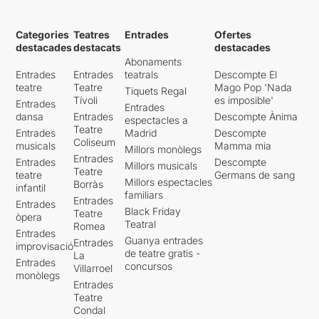
Categories
Teatres
Entrades
Ofertes
destacades
destacats
destacades
Abonaments
Entrades
Entrades
teatrals
Descompte El
teatre
Teatre
Mago Pop 'Nada
Tiquets Regal
Tívoli
es imposible'
Entrades
Entrades
dansa
Entrades
Descompte Ànima
espectacles a
Teatre
Entrades
Madrid
Descompte
Coliseum
musicals
Mamma mia
Millors monòlegs
Entrades
Entrades
Descompte
Millors musicals
Teatre
teatre
Germans de sang
Millors espectacles
Borràs
infantil
familiars
Entrades
Entrades
Black Friday
Teatre
òpera
Teatral
Romea
Entrades
Guanya entrades
Entrades
improvisació
de teatre gratis -
La
Entrades
concursos
Villarroel
monòlegs
Entrades
Teatre
Condal