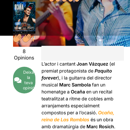
8
Opinions
L’actor i cantant
Joan Vázquez
(el
premiat protagonista de
Paquito
Deixa
la
forever
), i la guitarra del director
teva
musical
Marc Sambola
fan un
opinió
homenatge a
Ocaña
en un recital
teatralitzat a ritme de cobles amb
arranjaments especialment
compostos per a l’ocasió.
Ocaña,
reina de Las Ramblas
és un obra
amb dramatúrgia de
Marc Rosich
.