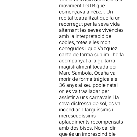
i descobrir la figura de
José
mirada crítica a la
moviment LGTB que
Pérez Ocaña
, un personatge
Barcelona postolímpica
.
començava a néixer. Un
que va néixer per ser artista;
Igual que una cremada de
recital teatralitzat que fa un
un home que va viure en
bengala marcarà la fi
recorregut per la seva vida
total llibertat i va ser fidel als
d'Ocaña, la cremada de la
alternant les seves vivències
seus principis fins el dia de
torxa olímpica marcarà la fi
amb la interpretació de
la seva mort.
d'aquelles Rambles
cobles, totes elles molt
salvatges. Capes de
conegudes i que Vazquez
Jo de vosaltres no me'l
ciments, gentrificació
canta de forma sublim i ho fa
perdria!
i eslogans de “Barcelona
acompanyat a la guitarra
Posa’t Maca” acabaran amb
magistralment tocada per
la forma de vida que Ocaña
Marc Sambola. Ocaña va
va encarnar. Després de
morir de forma tràgica als
veure l'obra, de camí a casa,
36 anys al seu poble natal
transito per unes Rambles
on es va traslladar per
pandèmiques i desertes. No
assistir a uns carnavals i la
puc evitar pensar si després
seva disfressa de sol, es va
d'aquests temps tan foscos,
incendiar. Llarguíssims i
tornarem a experimentar
merescudíssims
una explosió de vida,
aplaudiments recompensats
transgressió i alegria com la
amb dos bisos. No cal dir
que es va viure en aquell
que és un imprescindible
temps, o si bé tornarem