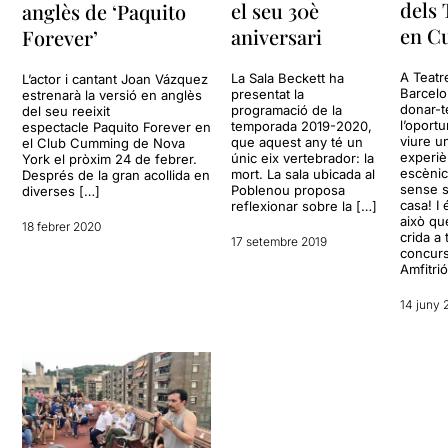
dels 
el seu 30è
anglès de ‘Paquito
en Cu
aniversari
Forever’
A Teatr
La Sala Beckett ha
L’actor i cantant Joan Vázquez
Barcel
presentat la
estrenarà la versió en anglès
donar-t
programació de la
del seu reeixit
l’oportu
temporada 2019-2020,
espectacle Paquito Forever en
viure u
que aquest any té un
el Club Cumming de Nova
experiè
únic eix vertebrador: la
York el pròxim 24 de febrer.
escènic
mort. La sala ubicada al
Després de la gran acollida en
sense s
Poblenou proposa
diverses […]
casa! I 
reflexionar sobre la […]
això qu
18 febrer 2020
crida a 
17 setembre 2019
concur
Amfitri
14 juny 