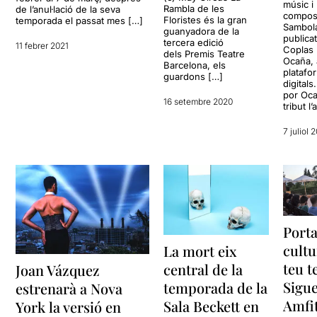
músic i
Rambla de les
de l’anul·lació de la seva
compos
Floristes és la gran
temporada el passat mes […]
Sambol
guanyadora de la
publicat
tercera edició
11 febrer 2021
Coplas 
dels Premis Teatre
Ocaña, 
Barcelona, els
platafo
guardons […]
digitals
por Oc
16 setembre 2020
tribut l’
7 juliol 
Porta
cultu
La mort eix
teu t
central de la
Joan Vázquez
Sigu
temporada de la
estrenarà a Nova
Amfi
Sala Beckett en
York la versió en