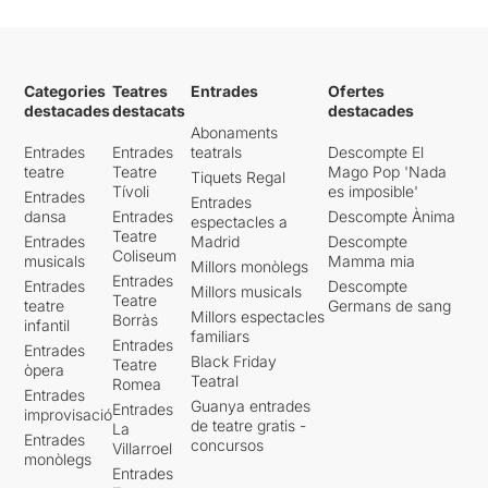
Categories
Teatres
Entrades
Ofertes
destacades
destacats
destacades
Abonaments
Entrades
Entrades
teatrals
Descompte El
teatre
Teatre
Mago Pop 'Nada
Tiquets Regal
Tívoli
es imposible'
Entrades
Entrades
dansa
Entrades
Descompte Ànima
espectacles a
Teatre
Entrades
Madrid
Descompte
Coliseum
musicals
Mamma mia
Millors monòlegs
Entrades
Entrades
Descompte
Millors musicals
Teatre
teatre
Germans de sang
Millors espectacles
Borràs
infantil
familiars
Entrades
Entrades
Black Friday
Teatre
òpera
Teatral
Romea
Entrades
Guanya entrades
Entrades
improvisació
de teatre gratis -
La
Entrades
concursos
Villarroel
monòlegs
Entrades