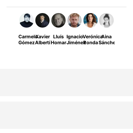
Carmelo
Xavier
Lluís
Ignacio
Verónica
Aina
Albert
Gómez
Albertí
Homar
Jiménez
Ronda
Sánchez
Arribas