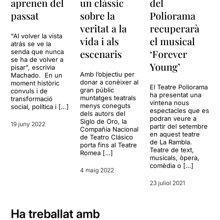
aprenen del
un clàssic
del
passat
sobre la
Poliorama
veritat a la
recuperarà
“Al volver la vista
vida i als
el musical
atrás se ve la
escenaris
‘Forever
senda que nunca
se ha de volver a
Young’
pisar”, escrivia
Amb l’objectiu per
Machado. En un
donar a conèixer al
moment històric
El Teatre Poliorama
gran públic
convuls i de
ha presentat una
muntatges teatrals
transformació
vintena nous
menys coneguts
social, política i […]
espectacles que es
dels autors del
podran veure a
Siglo de Oro, la
19 juny 2022
partir del setembre
Compañía Nacional
en aquest teatre
de Teatro Clásico
de La Rambla.
porta fins al Teatre
Teatre de text,
Romea […]
musicals, òpera,
comèdia o […]
4 maig 2022
23 juliol 2021
Ha treballat amb