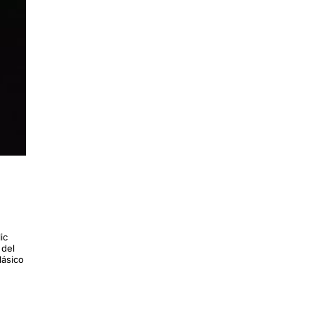
ic
 del
lásico