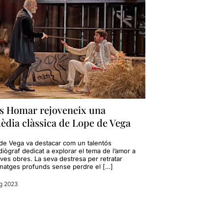
ís Homar rejoveneix una
èdia clàssica de Lope de Vega
de Vega va destacar com un talentós
iògraf dedicat a explorar el tema de l’amor a
ves obres. La seva destresa per retratar
natges profunds sense perdre el […]
g 2023