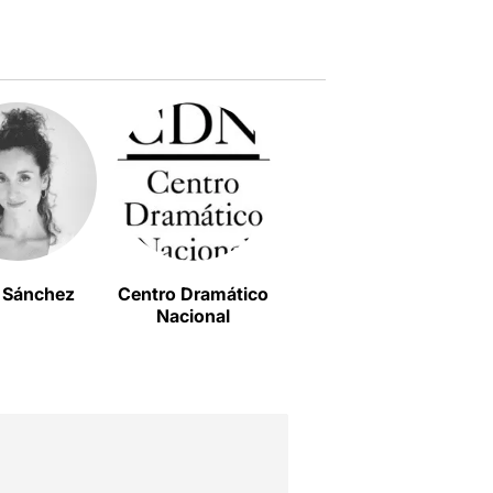
 Sánchez
Centro Dramático
Miki Esparbé
Nacional