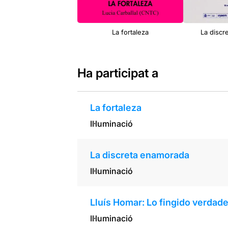
La fortaleza
La discr
Ha participat a
La fortaleza
Il·luminació
La discreta enamorada
Il·luminació
Lluís Homar: Lo fingido verdad
Il·luminació