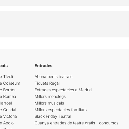
cats
Entrades
e Tívoli
Abonaments teatrals
re Coliseum
Tiquets Regal
e Borràs
Entrades espectacles a Madrid
re Romea
Millors monòlegs
larroel
Millors musicals
re Condal
Millors espectacles familiars
e Victòria
Black Friday Teatral
e Apolo
Guanya entrades de teatre gratis - concursos