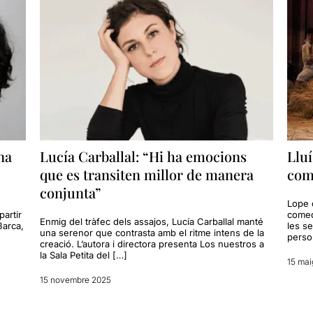
na
Lucía Carballal: “Hi ha emocions
Llu
que es transiten millor de manera
com
conjunta”
Lope 
partir
comed
Enmig del tràfec dels assajos, Lucía Carballal manté
Barca,
les se
una serenor que contrasta amb el ritme intens de la
perso
creació. L’autora i directora presenta Los nuestros a
la Sala Petita del […]
15 mai
15 novembre 2025