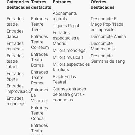
Categories
Teatres
Entrades
Ofertes
destacades
destacats
destacades
Abonaments
Entrades
Entrades
teatrals
Descompte El
teatre
Teatre
Mago Pop 'Nada
Tiquets Regal
Tívoli
es imposible'
Entrades
Entrades
dansa
Entrades
Descompte Ànima
espectacles a
Teatre
Entrades
Madrid
Descompte
Coliseum
musicals
Mamma mia
Millors monòlegs
Entrades
Entrades
Descompte
Millors musicals
Teatre
teatre
Germans de sang
Millors espectacles
Borràs
infantil
familiars
Entrades
Entrades
Black Friday
Teatre
òpera
Teatral
Romea
Entrades
Guanya entrades
Entrades
improvisació
de teatre gratis -
La
Entrades
concursos
Villarroel
monòlegs
Entrades
Teatre
Condal
Entrades
Teatre