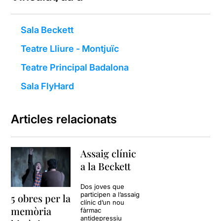
Sala Beckett
Teatre Lliure - Montjuïc
Teatre Principal Badalona
Sala FlyHard
Articles relacionats
Assaig clínic
a la Beckett
Dos joves que
participen a l’assaig
5 obres per la
clínic d’un nou
memòria
fàrmac
antidepressiu