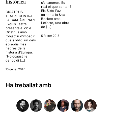
històrica
s’enamoren. És
real el que senten?
Els Sixto Paz
CICATRIUS,
tornen a la Sala
TEATRE CONTRA
Beckett amb
LA BARBÀRIE NAZI
L’efecte, una obra
Exquis Teatre
de […]
presenta el cicle
Cicatrius amb
5 febrer 2015
l’objectiu d‘impedir
que s’oblidi un dels
episodis més
negres de la
història d’Europa:
l’Holocaust i el
genocidi […]
16 gener 2017
Ha treballat amb