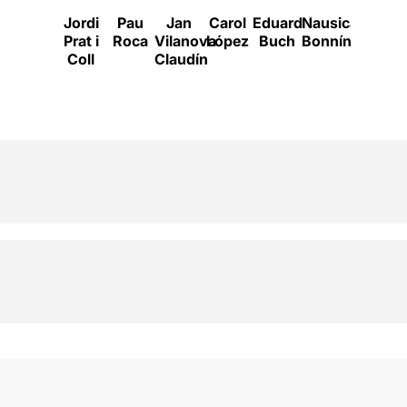
Jordi
Pau
Jan
Carol
Eduard
Nausicaa
Paul
Prat i
Roca
Vilanova
López
Buch
Bonnín
Berron
Coll
Claudín