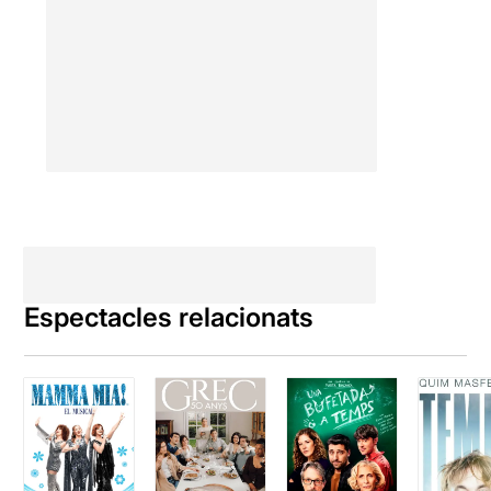
de la porta on estan reunits
conversant. I això
crea
pudor, angoixa, dolor i
també complicitat
. Tot
alhora. Perquè sentim
empatia per un i altre davant
les seves reflexions i les
seves pors. Perquè somriem
quan veiem quina
complicitat tan especial han
forjat amb el pas de la vida.
Perquè envegem com
afronten un moment tan
dolorós.
Espectacles relacionats
Tot i que és un
text punyent
i dur
, hi ha
moments
divertits
, on s’escapen
riures i somriures,
un reflex
de la vida
. I
també hi ha
moments que s’encallen en
la narració
, un exemple és
un vídeo d’un metge que