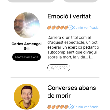
Emoció i veritat
Opinió verificada
Darrera d'un títol com el
d'aquest espectacle, un pot
Carles Armengol
esperar un exercici pedant o
Gili
autocomplaent que divagui
sobre la mort, la vida... i
Teatre Barcelona
tantes altres experiències
humanes que tant agraden
19/09/2020
als intel·lectuals. Res a veure,
però, amb la realitat. És cert
que es parla de filosofia,
d'economia i que hi ha unes
Converses abans
quantes cites i uns quants
de morir
referents cultes (el
protagonista, de fet, és un
professor universitari), però
Opinió verificada