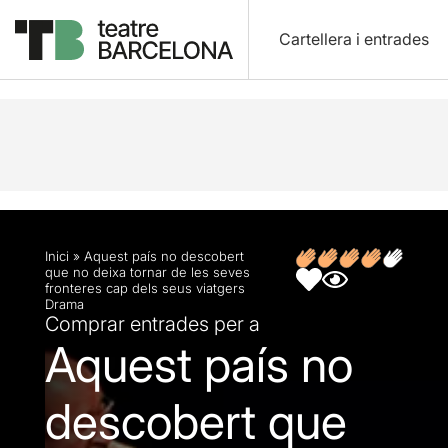
Cartellera i entrades
Descripció
Fitxa artística
Opinions
Articles
Inici
»
Aquest país no descobert
que no deixa tornar de les seves
fronteres cap dels seus viatgers
Drama
Comprar entrades per a
Aquest país no
descobert que