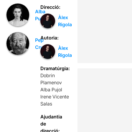
Direcció:
Alba
Àlex
Pujol
Rigola
Autoria:
Pep
Cruz
Àlex
Rigola
Dramatúrgia:
Dobrin
Plamenov
Alba Pujol
Irene Vicente
Salas
Ajudantia
de
direcció: