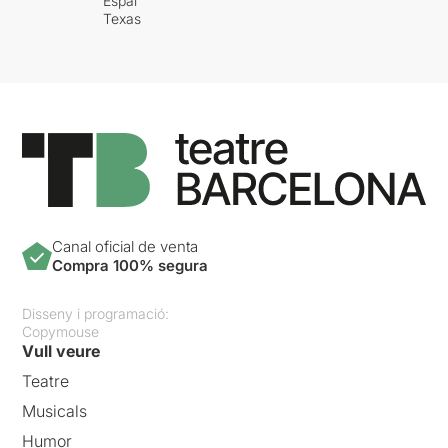
Espai
Texas
Canal oficial de venta
Compra 100% segura
Disseny i programació:
Copymouse
Vull veure
Teatre
Musicals
Humor