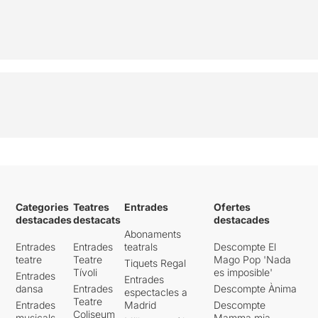
ha de ser.
La força d’aquest
espectacle és en el text i en
les emocions que
transmeten els seus
intèrprets, i no es necessita
res més.
Categories
Teatres
Entrades
Ofertes
destacades
destacats
destacades
Abonaments
Entrades
Entrades
teatrals
Descompte El
teatre
Teatre
Mago Pop 'Nada
Tiquets Regal
Tívoli
es imposible'
Entrades
Entrades
dansa
Entrades
Descompte Ànima
espectacles a
Teatre
Entrades
Madrid
Descompte
Coliseum
musicals
Mamma mia