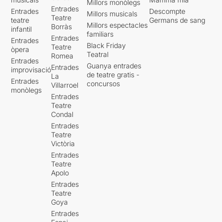
Millors monòlegs
Entrades
Entrades
Descompte
Millors musicals
Teatre
teatre
Germans de sang
Millors espectacles
Borràs
infantil
familiars
Entrades
Entrades
Black Friday
Teatre
òpera
Teatral
Romea
Entrades
Guanya entrades
Entrades
improvisació
de teatre gratis -
La
Entrades
concursos
Villarroel
monòlegs
Entrades
Teatre
Condal
Entrades
Teatre
Victòria
Entrades
Teatre
Apolo
Entrades
Teatre
Goya
Entrades