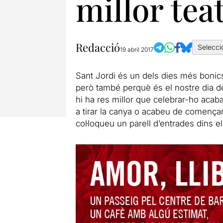
millor tea
Redacció
Selecci
19 abril 2017
Sant Jordi és un dels dies més bonics 
però també perquè és el nostre dia de
hi ha res millor que celebrar-ho acaban
a tirar la canya o acabeu de començar
col·loqueu un parell d’entrades dins el l