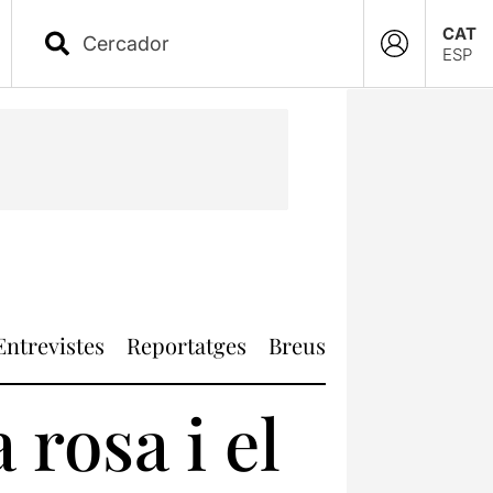
CAT
ESP
Entrevistes
Reportatges
Breus
a rosa i el