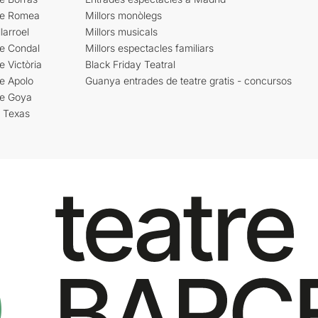
re Romea
Millors monòlegs
larroel
Millors musicals
re Condal
Millors espectacles familiars
e Victòria
Black Friday Teatral
e Apolo
Guanya entrades de teatre gratis - concursos
re Goya
i Texas