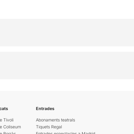
cats
Entrades
e Tívoli
Abonaments teatrals
re Coliseum
Tiquets Regal
e Borràs
Entrades espectacles a Madrid