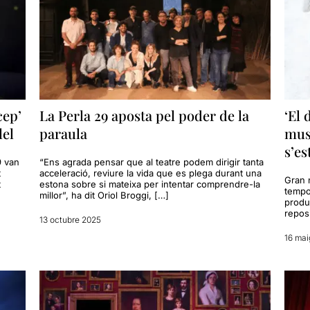
cep’
La Perla 29 aposta pel poder de la
‘El 
lel
paraula
musi
s’es
9 van
“Ens agrada pensar que al teatre podem dirigir tanta
t
acceleració, reviure la vida que es plega durant una
Gran n
t
estona sobre si mateixa per intentar comprendre-la
tempo
millor”, ha dit Oriol Broggi, […]
produ
repos
13 octubre 2025
16 mai