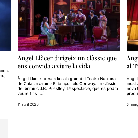
Àngel Llàcer dirigeix un clàssic que
Àng
ens convida a viure la vida
al T
moda.
rs,
Àngel Llàcer torna a la sala gran del Teatre Nacional
Àngel
de Catalunya amb El temps i els Conway, un clàssic
music
del britànic J.B. Priestley. L’espectacle, que es podrà
nova 
veure fins […]
produc
11 abril 2023
3 mar