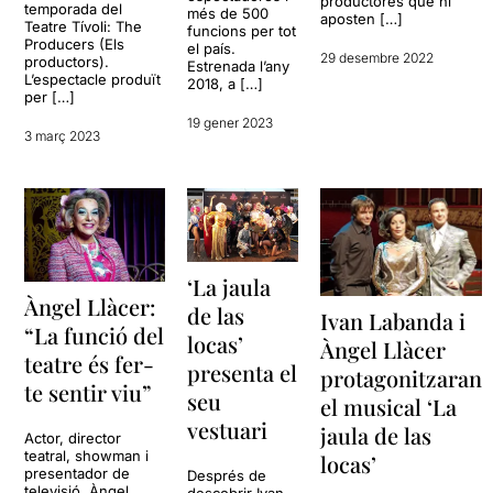
productores que hi
temporada del
més de 500
aposten […]
Teatre Tívoli: The
funcions per tot
Producers (Els
el país.
29 desembre 2022
productors).
Estrenada l’any
L’espectacle produït
2018, a […]
per […]
19 gener 2023
3 març 2023
‘La jaula
Àngel Llàcer:
de las
Ivan Labanda i
“La funció del
locas’
Àngel Llàcer
teatre és fer-
presenta el
protagonitzaran
te sentir viu”
seu
el musical ‘La
vestuari
jaula de las
Actor, director
teatral, showman i
locas’
presentador de
Després de
televisió. Àngel