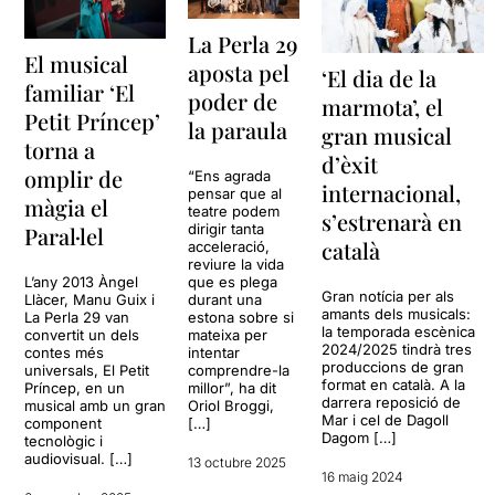
La Perla 29
El musical
aposta pel
‘El dia de la
familiar ‘El
poder de
marmota’, el
Petit Príncep’
la paraula
gran musical
torna a
d’èxit
omplir de
“Ens agrada
internacional,
pensar que al
màgia el
teatre podem
s’estrenarà en
dirigir tanta
Paral·lel
català
acceleració,
reviure la vida
L’any 2013 Àngel
que es plega
Gran notícia per als
Llàcer, Manu Guix i
durant una
amants dels musicals:
La Perla 29 van
estona sobre si
la temporada escènica
convertit un dels
mateixa per
2024/2025 tindrà tres
contes més
intentar
produccions de gran
universals, El Petit
comprendre-la
format en català. A la
Príncep, en un
millor”, ha dit
darrera reposició de
musical amb un gran
Oriol Broggi,
Mar i cel de Dagoll
component
[…]
Dagom […]
tecnològic i
audiovisual. […]
13 octubre 2025
16 maig 2024