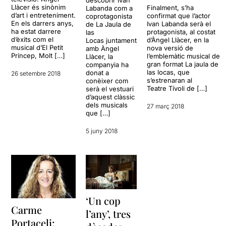
descobrir Ivan
Llàcer és sinònim
Finalment, s’ha
Labanda com a
d’art i entreteniment.
confirmat que l’actor
coprotagonista
En els darrers anys,
Ivan Labanda serà el
de La Jaula de
ha estat darrere
protagonista, al costat
las
d’èxits com el
d’Àngel Llàcer, en la
Locas juntament
musical d’El Petit
nova versió de
amb Àngel
Príncep, Molt […]
l’emblemàtic musical de
Llàcer, la
gran format La jaula de
companyia ha
las locas, que
donat a
26 setembre 2018
s’estrenaran al
conèixer com
Teatre Tívoli de […]
serà el vestuari
d’aquest clàssic
dels musicals
27 març 2018
que […]
5 juny 2018
‘Un cop
Carme
l’any’, tres
Portaceli: