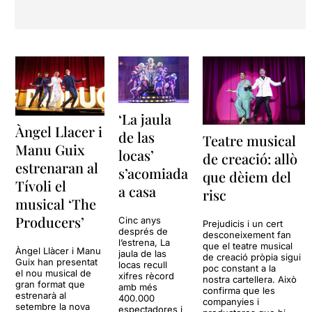
‘La jaula
Àngel Llacer i
de las
Teatre musical
Manu Guix
locas’
de creació: allò
estrenaran al
s’acomiada
que dèiem del
Tívoli el
a casa
risc
musical ‘The
Producers’
Cinc anys
Prejudicis i un cert
després de
desconeixement fan
l’estrena, La
que el teatre musical
Àngel Llàcer i Manu
jaula de las
de creació pròpia sigui
Guix han presentat
locas recull
poc constant a la
el nou musical de
xifres rècord
nostra cartellera. Això
gran format que
amb més
confirma que les
estrenarà al
400.000
companyies i
setembre la nova
espectadores i