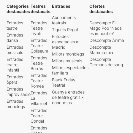
Categories
Teatres
Entrades
Ofertes
destacades
destacats
destacades
Abonaments
Entrades
Entrades
teatrals
Descompte El
teatre
Teatre
Mago Pop 'Nada
Tiquets Regal
Tívoli
es imposible'
Entrades
Entrades
dansa
Entrades
Descompte Ànima
espectacles a
Teatre
Entrades
Madrid
Descompte
Coliseum
musicals
Mamma mia
Millors monòlegs
Entrades
Entrades
Descompte
Millors musicals
Teatre
teatre
Germans de sang
Millors espectacles
Borràs
infantil
familiars
Entrades
Entrades
Black Friday
Teatre
òpera
Teatral
Romea
Entrades
Guanya entrades
Entrades
improvisació
de teatre gratis -
La
Entrades
concursos
Villarroel
monòlegs
Entrades
Teatre
Condal
Entrades