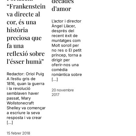
dècades
“Frankenstein
d’amor
va directe al
cor, és una
L’actor i director
Àngel Llàcer,
història
després del
recent èxit de
preciosa que
muntatges com
fa una
Molt soroll per
no res o El petit
reflexió sobre
príncep, torna a
l’ésser humà”
dirigir per
oferir-nos una
comèdia
Redactor: Oriol Puig
romàntica sobre
A l’estiu gris de
[…]
1816, quan la guerra
i la revolució
20 novembre
semblaven haver
2017
passat, Mary
Wollstonecraft
Shelley va començar
a escriure la seva
resposta i va crear
[…]
15 febrer 2018