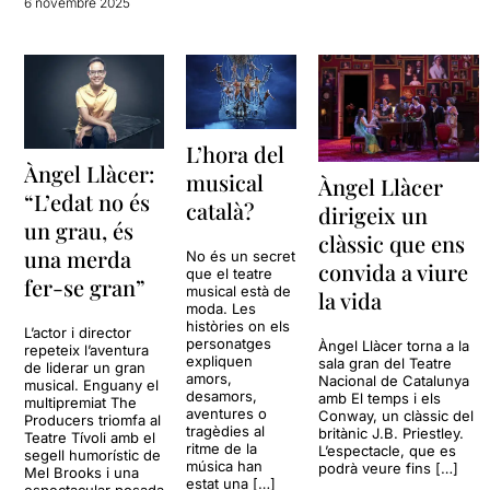
6 novembre 2025
L’hora del
Àngel Llàcer:
musical
Àngel Llàcer
“L’edat no és
català?
dirigeix un
un grau, és
clàssic que ens
una merda
No és un secret
convida a viure
que el teatre
fer-se gran”
musical està de
la vida
moda. Les
històries on els
L’actor i director
personatges
Àngel Llàcer torna a la
repeteix l’aventura
expliquen
sala gran del Teatre
de liderar un gran
amors,
Nacional de Catalunya
musical. Enguany el
desamors,
amb El temps i els
multipremiat The
aventures o
Conway, un clàssic del
Producers triomfa al
tragèdies al
britànic J.B. Priestley.
Teatre Tívoli amb el
ritme de la
L’espectacle, que es
segell humorístic de
música han
podrà veure fins […]
Mel Brooks i una
estat una […]
espectacular posada