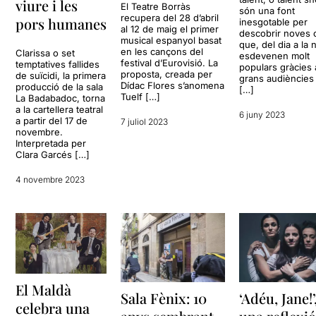
viure i les
El Teatre Borràs
són una font
recupera del 28 d’abril
pors humanes
inesgotable per
al 12 de maig el primer
descobrir noves 
musical espanyol basat
que, del dia a la n
en les cançons del
Clarissa o set
esdevenen molt
festival d’Eurovisió. La
temptatives fallides
populars gràcies 
proposta, creada per
de suïcidi, la primera
grans audiències
Dídac Flores s’anomena
producció de la sala
[…]
Tuelf […]
La Badabadoc, torna
a la cartellera teatral
6 juny 2023
a partir del 17 de
7 juliol 2023
novembre.
Interpretada per
Clara Garcés […]
4 novembre 2023
El Maldà
‘Adéu, Jane!’
Sala Fènix: 10
celebra una