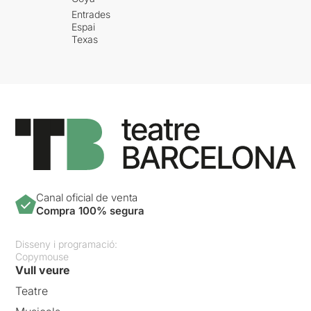
Entrades
Espai
Texas
Canal oficial de venta
Compra 100% segura
Disseny i programació:
Copymouse
Vull veure
Teatre