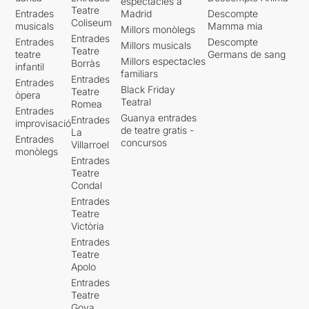
espectacles a
Teatre
Entrades
Madrid
Descompte
Coliseum
musicals
Mamma mia
Millors monòlegs
Entrades
Entrades
Descompte
Millors musicals
Teatre
teatre
Germans de sang
Millors espectacles
Borràs
infantil
familiars
Entrades
Entrades
Black Friday
Teatre
òpera
Teatral
Romea
Entrades
Guanya entrades
Entrades
improvisació
de teatre gratis -
La
Entrades
concursos
Villarroel
monòlegs
Entrades
Teatre
Condal
Entrades
Teatre
Victòria
Entrades
Teatre
Apolo
Entrades
Teatre
Goya