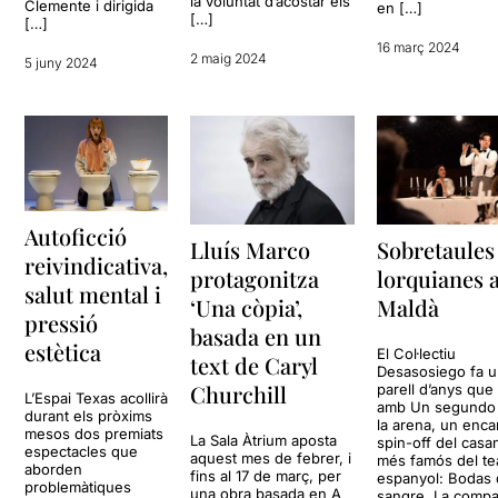
la voluntat d’acostar els
Clemente i dirigida
en […]
[…]
[…]
16 març 2024
2 maig 2024
5 juny 2024
Autoficció
Sobretaules
Lluís Marco
reivindicativa,
lorquianes a
protagonitza
salut mental i
Maldà
‘Una còpia’,
pressió
basada en un
estètica
El Col·lectiu
text de Caryl
Desasosiego fa 
Churchill
parell d’anys que 
L’Espai Texas acollirà
amb Un segundo 
durant els pròxims
la arena, un enc
mesos dos premiats
La Sala Àtrium aposta
spin-off del cas
espectacles que
aquest mes de febrer, i
més famós del te
aborden
fins al 17 de març, per
espanyol: Bodas
problemàtiques
una obra basada en A
sangre. La compa