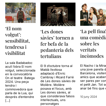
‘El nom
‘La pell fina’
‘Les dones
volgut’:
una comèdi
sàvies’ tornen a
sensibilitat,
sobre les
fer befa de la
tendresa i
veritats
pedanteria dels
visibilitat
incòmodes
tertulians
La sala Badabadoc
El Nacho i la Mir
El 9 d’octubre torna al
acull l’obra El nom
una jove parella 
Maldà l’exitosa
volgut, seleccionada
Barcelona, visite
adaptació d’Enric
en la convocatòria
amics que acabe
Cambray i Ricard Farré
On el teatre Batega
ser pares per co
de Les dones sàvies de
2024. Una peça
el petit Jan. Tot 
Molière. Molière
tendra i
anar bé fins que 
posava el focus, amb
commovedora que
Les dones sàvies, al
parla de la Lua, qui
que considerava falsos
després d’entendre
10 juny 2024
intel·lectuals, uns
[…]
personatges