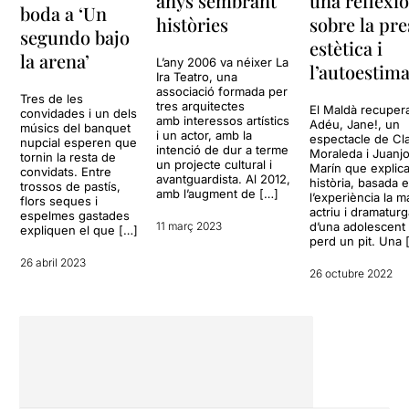
una reflexi
anys sembrant
boda a ‘Un
sobre la pre
històries
segundo bajo
estètica i
la arena’
L’any 2006 va néixer La
l’autoestim
Ira Teatro, una
associació formada per
Tres de les
tres arquitectes
El Maldà recuper
convidades i un dels
amb interessos artístics
Adéu, Jane!, un
músics del banquet
i un actor, amb la
espectacle de Cl
nupcial esperen que
intenció de dur a terme
Moraleda i Juanj
tornin la resta de
un projecte cultural i
Marín que explica
convidats. Entre
avantguardista. Al 2012,
història, basada 
trossos de pastís,
amb l’augment de […]
l’experiència la m
flors seques i
actriu i dramaturg
espelmes gastades
d’una adolescent
11 març 2023
expliquen el que […]
perd un pit. Una 
26 abril 2023
26 octubre 2022