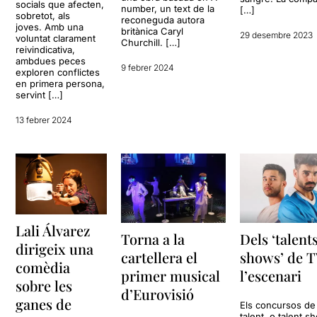
socials que afecten,
number, un text de la
[…]
sobretot, als
reconeguda autora
joves. Amb una
britànica Caryl
29 desembre 2023
voluntat clarament
Churchill. […]
reivindicativa,
ambdues peces
9 febrer 2024
exploren conflictes
en primera persona,
servint […]
13 febrer 2024
Lali Álvarez
Dels ‘talent
Torna a la
dirigeix una
shows’ de T
cartellera el
comèdia
l’escenari
primer musical
sobre les
d’Eurovisió
ganes de
Els concursos de
talent, o talent s