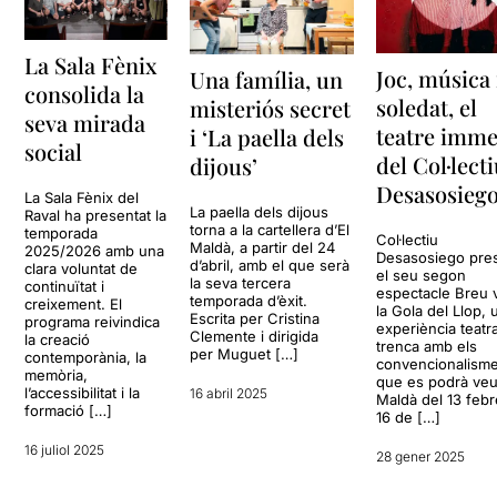
La Sala Fènix
Joc, música 
Una família, un
consolida la
soledat, el
misteriós secret
seva mirada
teatre imme
i ‘La paella dels
social
del Col·lect
dijous’
Desasosieg
La Sala Fènix del
La paella dels dijous
Raval ha presentat la
torna a la cartellera d’El
temporada
Col·lectiu
Maldà, a partir del 24
2025/2026 amb una
Desasosiego pre
d’abril, amb el que serà
clara voluntat de
el seu segon
la seva tercera
continuïtat i
espectacle Breu v
temporada d’èxit.
creixement. El
la Gola del Llop, 
Escrita per Cristina
programa reivindica
experiència teatr
Clemente i dirigida
la creació
trenca amb els
per Muguet […]
contemporània, la
convencionalisme
memòria,
que es podrà veu
l’accessibilitat i la
16 abril 2025
Maldà del 13 febr
formació […]
16 de […]
16 juliol 2025
28 gener 2025