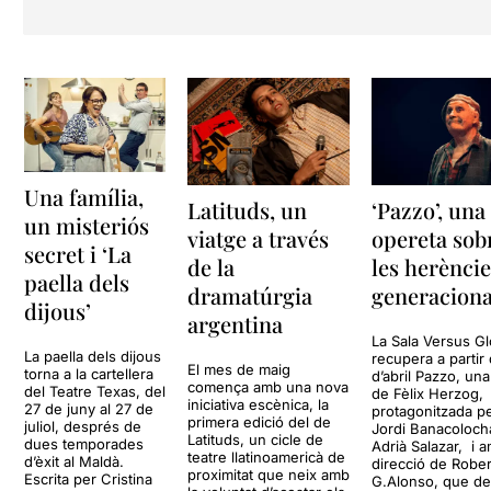
Una família,
‘Pazzo’, una
Latituds, un
un misteriós
opereta sob
viatge a través
secret i ‘La
les herènci
de la
paella dels
generaciona
dramatúrgia
dijous’
argentina
La Sala Versus Gl
La paella dels dijous
recupera a partir 
El mes de maig
torna a la cartellera
d’abril Pazzo, un
comença amb una nova
del Teatre Texas, del
de Fèlix Herzog,
iniciativa escènica, la
27 de juny al 27 de
protagonitzada p
primera edició del de
juliol, després de
Jordi Banacolocha
Latituds, un cicle de
dues temporades
Adrià Salazar, i 
teatre llatinoamericà de
d’èxit al Maldà.
direcció de Robe
proximitat que neix amb
Escrita per Cristina
G.Alonso, que d