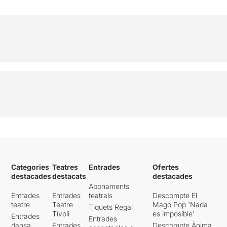
Categories
Teatres
Entrades
Ofertes
destacades
destacats
destacades
Abonaments
Entrades
Entrades
teatrals
Descompte El
teatre
Teatre
Mago Pop 'Nada
Tiquets Regal
Tívoli
es imposible'
Entrades
Entrades
dansa
Entrades
Descompte Ànima