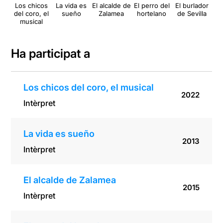
Los chicos
La vida es
El alcalde de
El perro del
El burlador
del coro, el
sueño
Zalamea
hortelano
de Sevilla
musical
Ha participat a
Los chicos del coro, el musical
2022
Intèrpret
La vida es sueño
2013
Intèrpret
El alcalde de Zalamea
2015
Intèrpret