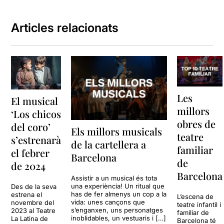
Articles relacionats
Les
El musical
millors
‘Los chicos
obres de
del coro’
Els millors musicals
teatre
s’estrenarà
de la cartellera a
familiar
el febrer
Barcelona
de
de 2024
Barcelona
Assistir a un musical és tota
una experiència! Un ritual que
Des de la seva
has de fer almenys un cop a la
estrena el
L’escena de
vida: unes cançons que
novembre del
teatre infantil i
s’enganxen, uns personatges
2023 al Teatre
familiar de
inoblidables, un vestuaris i […]
La Latina de
Barcelona té