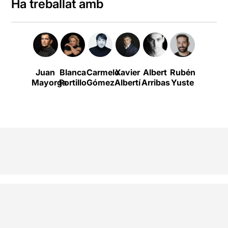
Ha treballat amb
Juan
Blanca
Carmelo
Xavier
Albert
Rubén
Mayorga
Portillo
Gómez
Albertí
Arribas
Yuste