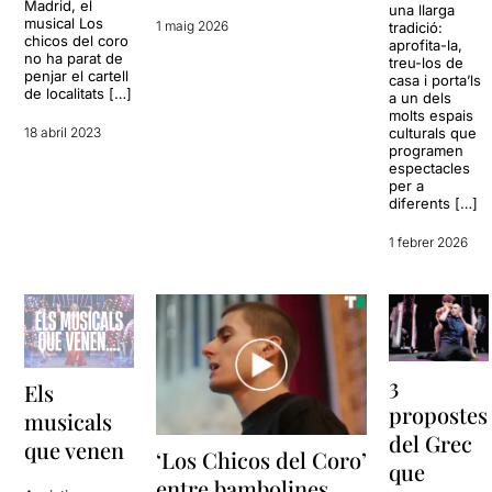
Madrid, el
una llarga
musical Los
1 maig 2026
tradició:
chicos del coro
aprofita-la,
no ha parat de
treu-los de
penjar el cartell
casa i porta’ls
de localitats […]
a un dels
molts espais
18 abril 2023
culturals que
programen
espectacles
per a
diferents […]
1 febrer 2026
3
Els
propostes
musicals
del Grec
que venen
‘Los Chicos del Coro’
que
entre bambolines