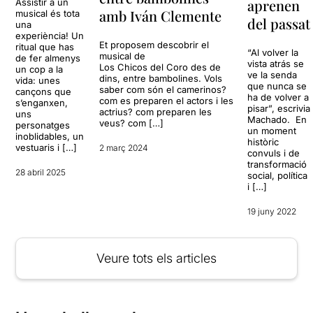
aprenen
Assistir a un
amb Iván Clemente
musical és tota
del passat
una
experiència! Un
Et proposem descobrir el
ritual que has
“Al volver la
musical de
de fer almenys
vista atrás se
Los Chicos del Coro des de
un cop a la
ve la senda
dins, entre bambolines. Vols
vida: unes
que nunca se
saber com són el camerinos?
cançons que
ha de volver a
com es preparen el actors i les
s’enganxen,
pisar”, escrivia
actrius? com preparen les
uns
Machado. En
veus? com […]
personatges
un moment
inoblidables, un
històric
vestuaris i […]
2 març 2024
convuls i de
transformació
28 abril 2025
social, política
i […]
19 juny 2022
Veure tots els articles