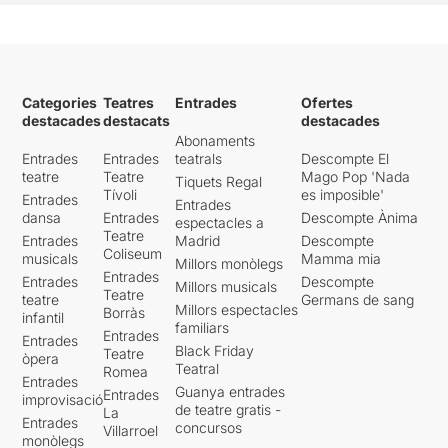
Categories
Teatres
Entrades
Ofertes
destacades
destacats
destacades
Abonaments
Entrades
Entrades
teatrals
Descompte El
teatre
Teatre
Mago Pop 'Nada
Tiquets Regal
Tívoli
es imposible'
Entrades
Entrades
dansa
Entrades
Descompte Ànima
espectacles a
Teatre
Entrades
Madrid
Descompte
Coliseum
musicals
Mamma mia
Millors monòlegs
Entrades
Entrades
Descompte
Millors musicals
Teatre
teatre
Germans de sang
Millors espectacles
Borràs
infantil
familiars
Entrades
Entrades
Black Friday
Teatre
òpera
Teatral
Romea
Entrades
Guanya entrades
Entrades
improvisació
de teatre gratis -
La
Entrades
concursos
Villarroel
monòlegs