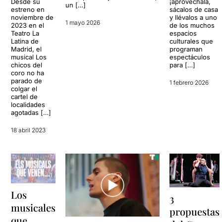
¡aprovéchala,
Desde su
un […]
sácalos de casa
estreno en
y llévalos a uno
noviembre de
1 mayo 2026
de los muchos
2023 en el
espacios
Teatro La
culturales que
Latina de
programan
Madrid, el
espectáculos
musical Los
para […]
chicos del
coro no ha
parado de
1 febrero 2026
colgar el
cartel de
localidades
agotadas […]
18 abril 2023
Los
3
musicales
propuestas
que