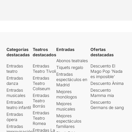
Categorías
Teatros
Entradas
Ofertas
destacadas
destacados
destacadas
Abonos teatrales
Entradas
Entradas
Descuento El
Tiquets regalo
teatro
Teatro Tívoli
Mago Pop 'Nada
Entradas
es imposible'
Entradas
Entradas
espectáculos en
danza
Teatro
Descuento Ànima
Madrid
Coliseum
Entradas
Descuento
Mejores
musicales
Entradas
Mamma mia
monólogos
Teatro
Entradas
Descuento
Mejores
Borrás
teatro infantil
Germans de sang
musicales
Entradas
Entradas
Mejores
Teatro
ópera
espectáculos
Romea
Entradas
familiares
Entradas La
improvisación