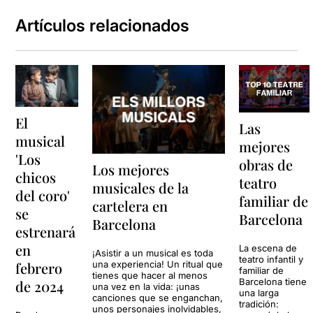
Artículos relacionados
El
Las
musical
mejores
'Los
obras de
Los mejores
chicos
teatro
musicales de la
del coro'
familiar de
cartelera en
se
Barcelona
Barcelona
estrenará
en
La escena de
¡Asistir a un musical es toda
teatro infantil y
una experiencia! Un ritual que
febrero
familiar de
tienes que hacer al menos
Barcelona tiene
de 2024
una vez en la vida: ¡unas
una larga
canciones que se enganchan,
tradición:
unos personajes inolvidables,