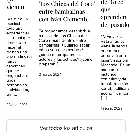
del Grec
'Los Chicos del Coro'
vienen
que
entre bambalinas
aprenden
con Iván Clemente
¡Asistir a un
del pasado
musical es
toda una
Te proponemos descubrir el
experiencia!
musical de Los Chicos del
“Al volver la
Un ritual que
Coro desde dentro, entre
vista atrás se
tienes que
bambalinas. ¿Quieres saber
viene la senda
hacer al
cómo son el camerinos?
que nunca
menos una
¿cómo se preparan los
debe volver a
vez en la vida:
actores y las actrices? ¿cómo
pisar”, escribía
¡unas
preparan […]
Machado. En un
canciones
momento
que se
histórico
2 marzo 2024
enganchan,
convulso y de
unos
transformación
personajes
social, política y
inolvidables,
económica, los
un […]
[…]
28 abril 2025
19 junio 2022
Ver todos los artículos