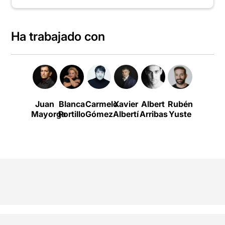
Ha trabajado con
Juan
Blanca
Carmelo
Xavier
Albert
Rubén
Mayorga
Portillo
Gómez
Albertí
Arribas
Yuste