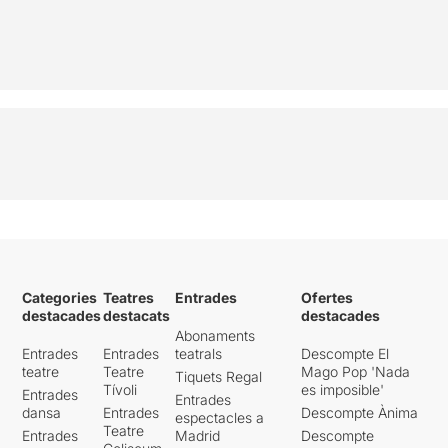
Categories
Teatres
Entrades
Ofertes
destacades
destacats
destacades
Abonaments
Entrades
Entrades
teatrals
Descompte El
teatre
Teatre
Mago Pop 'Nada
Tiquets Regal
Tívoli
es imposible'
Entrades
Entrades
dansa
Entrades
Descompte Ànima
espectacles a
Teatre
Entrades
Madrid
Descompte