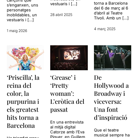
cançons que
torna a Barcelona
vestuaris i […]
s’enganxen, uns
del 6 de març al 6
personatges
d’abril al Teatre
inoblidables, un
28 abril 2025
Tívoli. Amb un […]
vestuaris i […]
4 març 2025
1 maig 2026
‘Priscilla’, la
‘Grease’ i
De
reina del
‘Pretty
Hollywood a
color, la
woman’:
Broadway i
purpurina i
L’eròtica del
viceversa:
els greatest
passat
Una font
hits torna a
d’inspiració
En una entrevista
Barcelona
al mitjà digital
Que el teatre
Catorze amb l’Eva
musical sempre ha
Piquer, en Guillem
Ha triomfat arreu