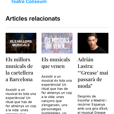
Teatre Coliseum
Articles relacionats
Els millors
Els musicals
Adrián
musicals de
que venen
Lastra:
la cartellera
“‘Grease’ mai
Assistir a un
a Barcelona
passarà de
musical és tota una
moda”
experiència! Un
ritual que has de
Assistir a un
fer almenys un cop
musical és tota una
Després de
a la vida: unes
experiència! Un
triomfar a Madrid i
cançons que
ritual que has de
recórrer Espanya
s’enganxen, uns
fer almenys un cop
amb una gira d’èxit,
personatges
a la vida: unes
el musical Grease
inoblidables, un