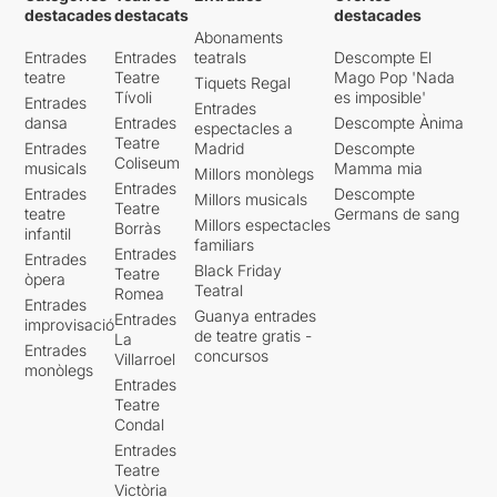
destacades
destacats
destacades
Abonaments
Entrades
Entrades
teatrals
Descompte El
teatre
Teatre
Mago Pop 'Nada
Tiquets Regal
Tívoli
es imposible'
Entrades
Entrades
dansa
Entrades
Descompte Ànima
espectacles a
Teatre
Entrades
Madrid
Descompte
Coliseum
musicals
Mamma mia
Millors monòlegs
Entrades
Entrades
Descompte
Millors musicals
Teatre
teatre
Germans de sang
Millors espectacles
Borràs
infantil
familiars
Entrades
Entrades
Black Friday
Teatre
òpera
Teatral
Romea
Entrades
Guanya entrades
Entrades
improvisació
de teatre gratis -
La
Entrades
concursos
Villarroel
monòlegs
Entrades
Teatre
Condal
Entrades
Teatre
Victòria