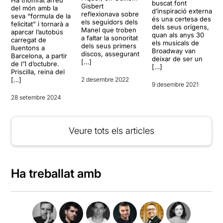
buscat font
Gisbert
del món amb la
d’inspiració externa
reflexionava sobre
seva “formula de la
és una certesa des
els seguidors dels
felicitat” i tornarà a
dels seus orígens,
Manel que troben
aparcar l’autobús
quan als anys 30
a faltar la sonoritat
carregat de
els musicals de
dels seus primers
lluentons a
Broadway van
discos, assegurant
Barcelona, a partir
deixar de ser un
[…]
de l’1 d’octubre.
[…]
Priscilla, reina del
[…]
2 desembre 2022
9 desembre 2021
28 setembre 2024
Veure tots els articles
Ha treballat amb