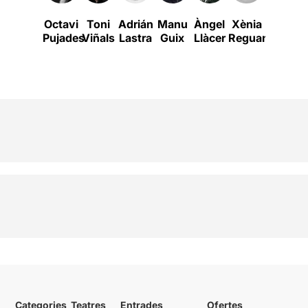
Octavi
Toni
Adrián
Manu
Àngel
Xènia
Esteba
Pujades
Viñals
Lastra
Guix
Llàcer
Reguant
Oliver
Categories
Teatres
Entrades
Ofertes